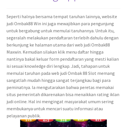
Seperti halnya bersama tempat taruhan lainnya, website
judi Ombak88 Win ini juga mewajibkan para pengunjung
untuk bergabung untuk memulai taruhannya. Untuk itu,
segeralah melakukan pendaftaran terlebih dahulu dengan
berkunjung ke halaman utama dari web judi Ombak88
Maxwin. Kemudian silakan klik menu daftar hingga
nantinya bakal keluar form pendaftaran yang mesti kalian
isi sesuai knowledge diri lengkap. Jadi, tahapan untuk
memulai taruhan pada web judi Ombak 88 Slot memang
sangatlah mudah hingga sangat terjangkau bagi para
peminatnya. Ia mengutarakan bahwa peretas memakai
situs pemerintah dikarenakan bisa menaikkan rating iklan
judi online. Hal ini mengingat masyarakat umum sering
membukanya untuk mencari suatu informasi atau
pelayanan publik.