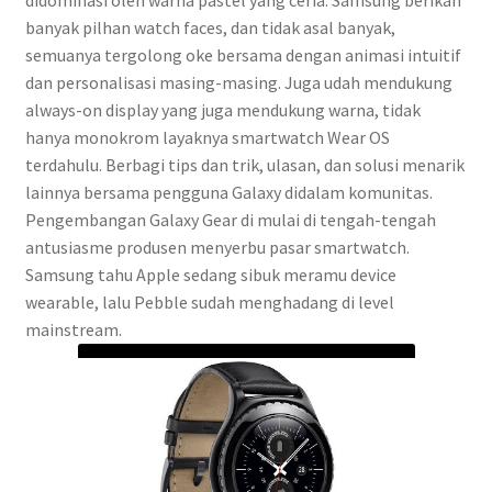
didominasi oleh warna pastel yang ceria. Samsung berikan
banyak pilhan watch faces, dan tidak asal banyak,
semuanya tergolong oke bersama dengan animasi intuitif
dan personalisasi masing-masing. Juga udah mendukung
always-on display yang juga mendukung warna, tidak
hanya monokrom layaknya smartwatch Wear OS
terdahulu. Berbagi tips dan trik, ulasan, dan solusi menarik
lainnya bersama pengguna Galaxy didalam komunitas.
Pengembangan Galaxy Gear di mulai di tengah-tengah
antusiasme produsen menyerbu pasar smartwatch.
Samsung tahu Apple sedang sibuk meramu device
wearable, lalu Pebble sudah menghadang di level
mainstream.