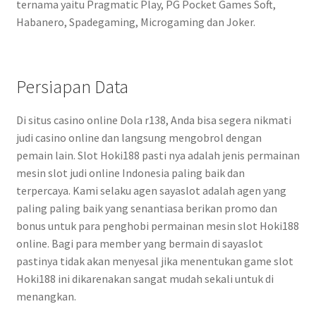
ternama yaitu Pragmatic Play, PG Pocket Games Soft,
Habanero, Spadegaming, Microgaming dan Joker.
Persiapan Data
Di situs casino online Dola r138, Anda bisa segera nikmati
judi casino online dan langsung mengobrol dengan
pemain lain. Slot Hoki188 pasti nya adalah jenis permainan
mesin slot judi online Indonesia paling baik dan
terpercaya. Kami selaku agen sayaslot adalah agen yang
paling paling baik yang senantiasa berikan promo dan
bonus untuk para penghobi permainan mesin slot Hoki188
online. Bagi para member yang bermain di sayaslot
pastinya tidak akan menyesal jika menentukan game slot
Hoki188 ini dikarenakan sangat mudah sekali untuk di
menangkan.