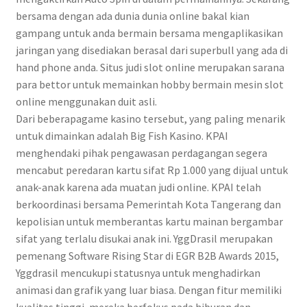
bersama dengan ada dunia dunia online bakal kian
gampang untuk anda bermain bersama mengaplikasikan
jaringan yang disediakan berasal dari superbull yang ada di
hand phone anda. Situs judi slot online merupakan sarana
para bettor untuk memainkan hobby bermain mesin slot
online menggunakan duit asli.
Dari beberapagame kasino tersebut, yang paling menarik
untuk dimainkan adalah Big Fish Kasino. KPAI
menghendaki pihak pengawasan perdagangan segera
mencabut peredaran kartu sifat Rp 1.000 yang dijual untuk
anak-anak karena ada muatan judi online. KPAI telah
berkoordinasi bersama Pemerintah Kota Tangerang dan
kepolisian untuk memberantas kartu mainan bergambar
sifat yang terlalu disukai anak ini. YggDrasil merupakan
pemenang Software Rising Star di EGR B2B Awards 2015,
Yggdrasil mencukupi statusnya untuk menghadirkan
animasi dan grafik yang luar biasa. Dengan fitur memiliki