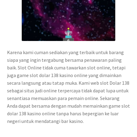
Karena kami cuman sediakan yang terbaik untuk barang
siapa yang ingin tergabung bersama penawaran paling
baik. Slot Online tidak cuma tawarkan slot online, tetapi
juga game slot dolar 138 kasino online yang dimainkan
secara langsung atau tatap muka. Kami web slot Dolar 138
sebagai situs judi online terpercaya tidak dapat lupa untuk
senantiasa memuaskan para pemain online. Sekarang
Anda dapat bersama dengan mudah memainkan game slot
dolar 138 kasino online tanpa harus bepergian ke luar
negeri untuk mendatangi bar kasino.