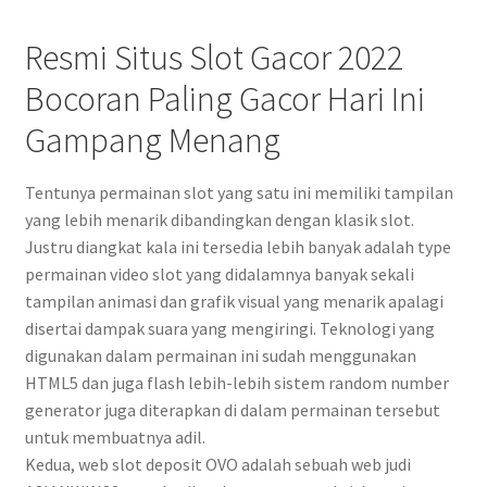
Resmi Situs Slot Gacor 2022
Bocoran Paling Gacor Hari Ini
Gampang Menang
Tentunya permainan slot yang satu ini memiliki tampilan
yang lebih menarik dibandingkan dengan klasik slot.
Justru diangkat kala ini tersedia lebih banyak adalah type
permainan video slot yang didalamnya banyak sekali
tampilan animasi dan grafik visual yang menarik apalagi
disertai dampak suara yang mengiringi. Teknologi yang
digunakan dalam permainan ini sudah menggunakan
HTML5 dan juga flash lebih-lebih sistem random number
generator juga diterapkan di dalam permainan tersebut
untuk membuatnya adil.
Kedua, web slot deposit OVO adalah sebuah web judi