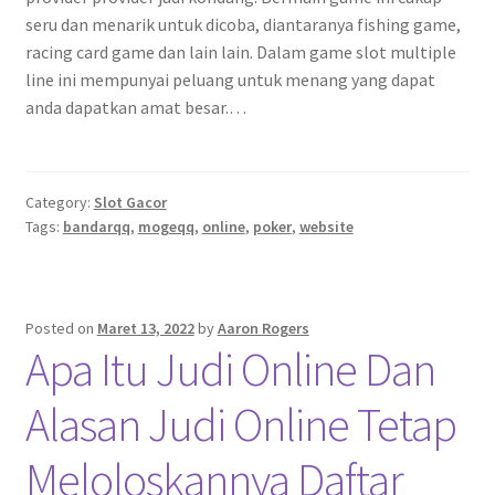
seru dan menarik untuk dicoba, diantaranya fishing game,
racing card game dan lain lain. Dalam game slot multiple
line ini mempunyai peluang untuk menang yang dapat
anda dapatkan amat besar.…
Category:
Slot Gacor
Tags:
bandarqq
,
mogeqq
,
online
,
poker
,
website
Posted on
Maret 13, 2022
by
Aaron Rogers
Apa Itu Judi Online Dan
Alasan Judi Online Tetap
Meloloskannya Daftar