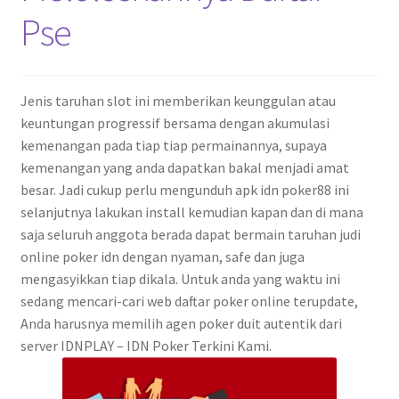
Pse
Jenis taruhan slot ini memberikan keunggulan atau
keuntungan progressif bersama dengan akumulasi
kemenangan pada tiap tiap permainannya, supaya
kemenangan yang anda dapatkan bakal menjadi amat
besar. Jadi cukup perlu mengunduh apk idn poker88 ini
selanjutnya lakukan install kemudian kapan dan di mana
saja seluruh anggota berada dapat bermain taruhan judi
online poker idn dengan nyaman, safe dan juga
mengasyikkan tiap dikala. Untuk anda yang waktu ini
sedang mencari-cari web daftar poker online terupdate,
Anda harusnya memilih agen poker duit autentik dari
server IDNPLAY – IDN Poker Terkini Kami.