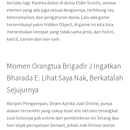
berlaku lagi. Karena diatur di dunia Elder Scrolls, semua
elemen yang ada juga sesuai dengannya, terhitung ras,
keterampilan, dan pengaturan dunia. Lalu ada game
tersembunyi yakni Hidden Object, di game ini kita bisa
menentukan tempat yang tidak sama jenis, dari hotel,
kastil, taman dan lain-lain.
Momen Orangtua Brigadir J Ingatkan
Bharada E: Lihat Saya Nak, Berkatalah
Sejujurnya
Abrijani Pengarepan, Dirjen Aptika Judi Online, punya
alasan tersendiri yang cukup buat alis netizen terangkat
soal lolosnya judi online dari pemblokiran ini. Selang dua
hari sejak pernyataan Semuel, pihak Judi Online lantas