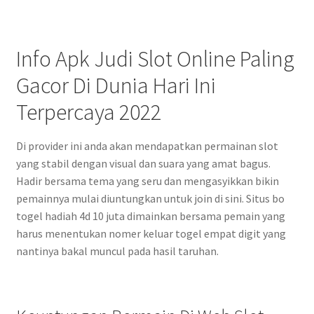
Info Apk Judi Slot Online Paling
Gacor Di Dunia Hari Ini
Terpercaya 2022
Di provider ini anda akan mendapatkan permainan slot
yang stabil dengan visual dan suara yang amat bagus.
Hadir bersama tema yang seru dan mengasyikkan bikin
pemainnya mulai diuntungkan untuk join di sini. Situs bo
togel hadiah 4d 10 juta dimainkan bersama pemain yang
harus menentukan nomer keluar togel empat digit yang
nantinya bakal muncul pada hasil taruhan.