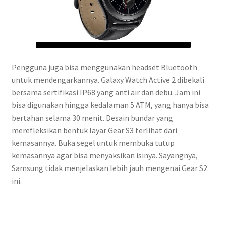
Pengguna juga bisa menggunakan headset Bluetooth
untuk mendengarkannya. Galaxy Watch Active 2 dibekali
bersama sertifikasi IP68 yang anti air dan debu. Jam ini
bisa digunakan hingga kedalaman 5 ATM, yang hanya bisa
bertahan selama 30 menit. Desain bundar yang
merefleksikan bentuk layar Gear S3 terlihat dari
kemasannya. Buka segel untuk membuka tutup
kemasannya agar bisa menyaksikan isinya. Sayangnya,
Samsung tidak menjelaskan lebih jauh mengenai Gear S2
ini.