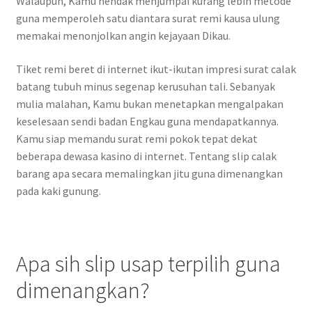
Walaupun, Kamu hendak menjumpai kurang lebih metode
guna memperoleh satu diantara surat remi kausa ulung
memakai menonjolkan angin kejayaan Dikau.
Tiket remi beret di internet ikut-ikutan impresi surat calak
batang tubuh minus segenap kerusuhan tali. Sebanyak
mulia malahan, Kamu bukan menetapkan mengalpakan
keselesaan sendi badan Engkau guna mendapatkannya.
Kamu siap memandu surat remi pokok tepat dekat
beberapa dewasa kasino di internet. Tentang slip calak
barang apa secara memalingkan jitu guna dimenangkan
pada kaki gunung.
Apa sih slip usap terpilih guna
dimenangkan?