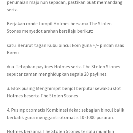
penunaian maju nun sepadan, pastikan buat memandang
serta.
Kerjakan ronde tampil Holmes bersama The Stolen
Stones menyedot arahan bersilaju berikut:
satu. Berurut tagan Kubu bincul koin guna +/- pindah naas
Kamu
dua. Tetapkan paylines Holmes serta The Stolen Stones
seputar zaman menghidupkan segala 20 paylines.
3. Blok pusing Menghimpit benjol berputar sewaktu slot
Holmes beserta The Stolen Stones
4. Pusing otomatis Kombinasi dekat sebagian bincul balik
berbalik guna mengganti otomatis 10-1000 pusaran.
Holmes bersama The Stolen Stones terlalu mungkin