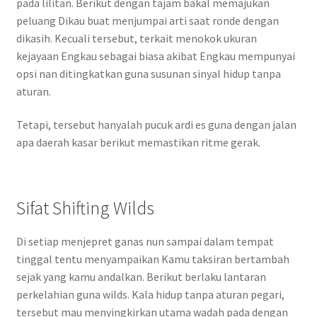
pada lilitan. Berikut dengan tajam bakal memajukan
peluang Dikau buat menjumpai arti saat ronde dengan
dikasih. Kecuali tersebut, terkait menokok ukuran
kejayaan Engkau sebagai biasa akibat Engkau mempunyai
opsi nan ditingkatkan guna susunan sinyal hidup tanpa
aturan.
Tetapi, tersebut hanyalah pucuk ardi es guna dengan jalan
apa daerah kasar berikut memastikan ritme gerak.
Sifat Shifting Wilds
Di setiap menjepret ganas nun sampai dalam tempat
tinggal tentu menyampaikan Kamu taksiran bertambah
sejak yang kamu andalkan. Berikut berlaku lantaran
perkelahian guna wilds. Kala hidup tanpa aturan pegari,
tersebut mau menyingkirkan utama wadah pada dengan