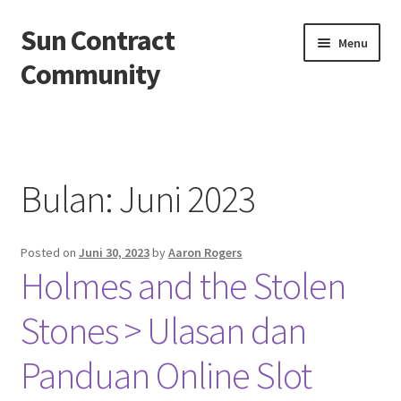
Sun Contract
Skip
Skip
Menu
to
to
Community
navigation
content
Beranda
About us
Bulan:
Juni 2023
Contact us
Posted on
Juni 30, 2023
by
Aaron Rogers
Privacy Policy
Holmes and the Stolen
Stones > Ulasan dan
Panduan Online Slot