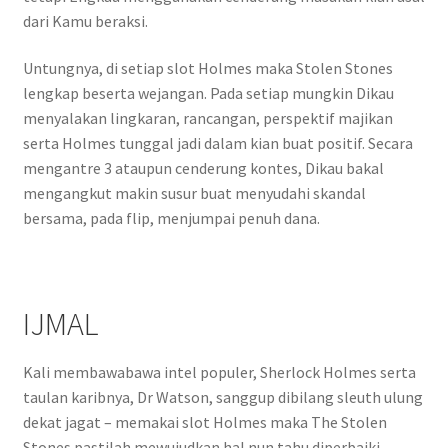
dari Kamu beraksi.
Untungnya, di setiap slot Holmes maka Stolen Stones
lengkap beserta wejangan. Pada setiap mungkin Dikau
menyalakan lingkaran, rancangan, perspektif majikan
serta Holmes tunggal jadi dalam kian buat positif. Secara
mengantre 3 ataupun cenderung kontes, Dikau bakal
mengangkut makin susur buat menyudahi skandal
bersama, pada flip, menjumpai penuh dana.
IJMAL
Kali membawabawa intel populer, Sherlock Holmes serta
taulan karibnya, Dr Watson, sanggup dibilang sleuth ulung
dekat jagat – memakai slot Holmes maka The Stolen
Stones pastilah mewujudkan hal nun tahu diperbaiki