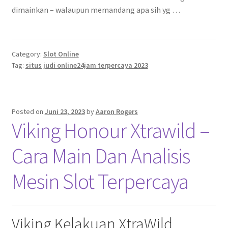
dimainkan – walaupun memandang apa sih yg …
Category:
Slot Online
Tag:
situs judi online24jam terpercaya 2023
Posted on
Juni 23, 2023
by
Aaron Rogers
Viking Honour Xtrawild –
Cara Main Dan Analisis
Mesin Slot Terpercaya
Viking Kelakuan XtraWild