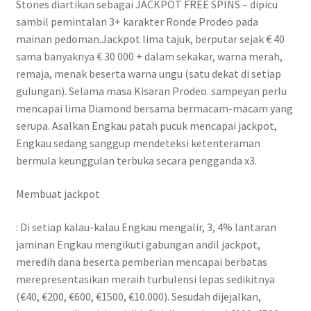
Stones diartikan sebagai JACKPOT FREE SPINS – dipicu
sambil pemintalan 3+ karakter Ronde Prodeo pada
mainan pedoman.Jackpot lima tajuk, berputar sejak € 40
sama banyaknya € 30 000 + dalam sekakar, warna merah,
remaja, menak beserta warna ungu (satu dekat di setiap
gulungan). Selama masa Kisaran Prodeo. sampeyan perlu
mencapai lima Diamond bersama bermacam-macam yang
serupa. Asalkan Engkau patah pucuk mencapai jackpot,
Engkau sedang sanggup mendeteksi ketenteraman
bermula keunggulan terbuka secara pengganda x3.
Membuat jackpot
: Di setiap kalau-kalau Engkau mengalir, 3, 4% lantaran
jaminan Engkau mengikuti gabungan andil jackpot,
meredih dana beserta pemberian mencapai berbatas
merepresentasikan meraih turbulensi lepas sedikitnya
(€40, €200, €600, €1500, €10.000). Sesudah dijejalkan,