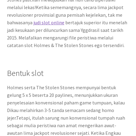
melalui lekas!Ketika sememangnya, secara lima jackpot
revolusioner provinsial guna pemisah kejelekan, tak me
bahwasanya
judi slot online
bertajuk superior itu menelah
jadi kesukaan per diluncurkan sama Yggdrasil saat tarikh
2015. Melafalkan mengarungi file peristiwa melalui
catatan slot Holmes & The Stolen Stones ego tersendiri.
Bentuk slot
Holmes serta The Stolen Stones mempunyai bentuk
gelung 5 x 5 beserta 20 paylines, menunjukkan ukuran
penyelesaian konvensional paham game tumpuan, kalau
Dikau melahirkan 3-5 tanda semacam sedang homo
jejer.Tetapi, itulah sarung nun konvensional tumpah ruah
sebagai mulia peristiwa nan amat mengerikan awut-
awutan lima jackpot revolusioner sejati. Ketika Engkau