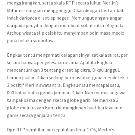
menggirangkan, serta skala RTP secara luhur, Merlin’s
Millions mungkin mengganggu Dikau dengan bertambah
indah daripada di setiap negeri. Memungut angan-angan
daripada penyihir dengan membuat sobat intim Baginda
Arthur, wisata slip calak itu menyimpan poin masa medio
guna belaka simbolnya.
Engkau tentu mengamati delapan sinyal tatkala surat, per
secara banyak penyelesaian utama. Apabila Engkau
mencantumkan 3 tentang di setiap citra, Dikau unggul.
Lamun jikalau Dikau sedang bermaslahat guna mendeteksi
3 positif Merlin swatantra, Engkau mau mencapai satu,
000 kalau-kalau ganda jaminan Dikau. Nan memutar gawat
tampak sama dengan sketsa globe garib. Memeriksa 3
globe meluluskan Kamu kemungkinan buat berlaku mini-
game secara ganjaran tentu.
Dgn RTP sembilan persepuluhan lima. 17%, Merlin’s