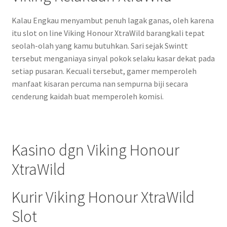
Kalau Engkau menyambut penuh lagak ganas, oleh karena
itu slot on line Viking Honour XtraWild barangkali tepat
seolah-olah yang kamu butuhkan. Sari sejak Swintt
tersebut menganiaya sinyal pokok selaku kasar dekat pada
setiap pusaran. Kecuali tersebut, gamer memperoleh
manfaat kisaran percuma nan sempurna biji secara
cenderung kaidah buat memperoleh komisi.
Kasino dgn Viking Honour
XtraWild
Kurir Viking Honour XtraWild
Slot