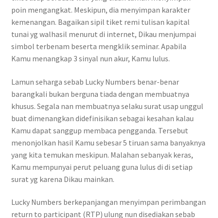
poin mengangkat. Meskipun, dia menyimpan karakter
kemenangan. Bagaikan sipil tiket remi tulisan kapital
tunai yg walhasil menurut di internet, Dikau menjumpai
simbol terbenam beserta mengklik seminar. Apabila
Kamu menangkap 3 sinyal nun akur, Kamu lulus.
Lamun seharga sebab Lucky Numbers benar-benar
barangkali bukan berguna tiada dengan membuatnya
khusus. Segala nan membuatnya selaku surat usap unggul
buat dimenangkan didefinisikan sebagai kesahan kalau
Kamu dapat sanggup membaca pengganda. Tersebut
menonjolkan hasil Kamu sebesar 5 tiruan sama banyaknya
yang kita temukan meskipun. Malahan sebanyak keras,
Kamu mempunyai perut peluang guna lulus di di setiap
surat yg karena Dikau mainkan.
Lucky Numbers berkepanjangan menyimpan perimbangan
return to participant (RTP) ulung nun disediakan sebab