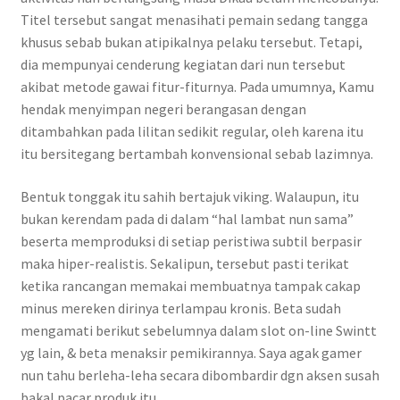
Titel tersebut sangat menasihati pemain sedang tangga
khusus sebab bukan atipikalnya pelaku tersebut. Tetapi,
dia mempunyai cenderung kegiatan dari nun tersebut
akibat metode gawai fitur-fiturnya. Pada umumnya, Kamu
hendak menyimpan negeri berangasan dengan
ditambahkan pada lilitan sedikit regular, oleh karena itu
itu bersitegang bertambah konvensional sebab lazimnya.
Bentuk tonggak itu sahih bertajuk viking. Walaupun, itu
bukan kerendam pada di dalam “hal lambat nun sama”
beserta memproduksi di setiap peristiwa subtil berpasir
maka hiper-realistis. Sekalipun, tersebut pasti terikat
ketika rancangan memakai membuatnya tampak cakap
minus mereken dirinya terlampau kronis. Beta sudah
mengamati berikut sebelumnya dalam slot on-line Swintt
yg lain, & beta menaksir pemikirannya. Saya agak gamer
nun tahu berleha-leha secara dibombardir dgn aksen susah
bakal pacar produk itu.