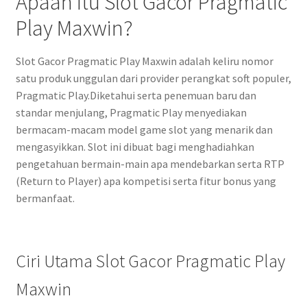
Apaan Itu Slot Gacor Pragmatic
Play Maxwin?
Slot Gacor Pragmatic Play Maxwin adalah keliru nomor
satu produk unggulan dari provider perangkat soft populer,
Pragmatic Play.Diketahui serta penemuan baru dan
standar menjulang, Pragmatic Play menyediakan
bermacam-macam model game slot yang menarik dan
mengasyikkan. Slot ini dibuat bagi menghadiahkan
pengetahuan bermain-main apa mendebarkan serta RTP
(Return to Player) apa kompetisi serta fitur bonus yang
bermanfaat.
Ciri Utama Slot Gacor Pragmatic Play
Maxwin