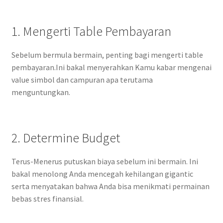
1. Mengerti Table Pembayaran
Sebelum bermula bermain, penting bagi mengerti table
pembayaran.Ini bakal menyerahkan Kamu kabar mengenai
value simbol dan campuran apa terutama
menguntungkan.
2. Determine Budget
Terus-Menerus putuskan biaya sebelum ini bermain. Ini
bakal menolong Anda mencegah kehilangan gigantic
serta menyatakan bahwa Anda bisa menikmati permainan
bebas stres finansial.