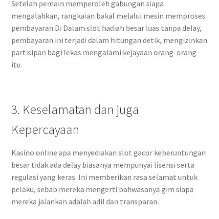
Setelah pemain memperoleh gabungan siapa
mengalahkan, rangkaian bakal melalui mesin memproses
pembayaran.Di Dalam slot hadiah besar luas tanpa delay,
pembayaran ini terjadi dalam hitungan detik, mengizinkan
partisipan bagi lekas mengalami kejayaan orang-orang
itu.
3. Keselamatan dan juga
Kepercayaan
Kasino online apa menyediakan slot gacor keberuntungan
besar tidak ada delay biasanya mempunyai lisensi serta
regulasi yang keras. Ini memberikan rasa selamat untuk
pelaku, sebab mereka mengerti bahwasanya gim siapa
mereka jalankan adalah adil dan transparan.