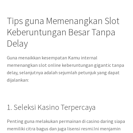
Tips guna Memenangkan Slot
Keberuntungan Besar Tanpa
Delay
Guna menaikkan kesempatan Kamu internal
memenangkan slot online keberuntungan gigantic tanpa
delay, selanjutnya adalah sejumlah petunjuk yang dapat
dijalankan:
1. Seleksi Kasino Terpercaya
Penting guna melakukan permainan di casino daring siapa
memiliki citra bagus dan juga lisensi resmi.Ini menjamin