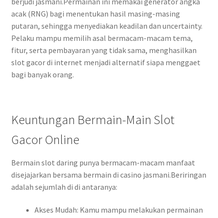
berjudi jasmani.Permainan ini memakai generator angka
acak (RNG) bagi menentukan hasil masing-masing
putaran, sehingga menyediakan keadilan dan uncertainty.
Pelaku mampu memilih asal bermacam-macam tema,
fitur, serta pembayaran yang tidak sama, menghasilkan
slot gacor di internet menjadi alternatif siapa menggaet
bagi banyak orang.
Keuntungan Bermain-Main Slot
Gacor Online
Bermain slot daring punya bermacam-macam manfaat
disejajarkan bersama bermain di casino jasmani.Beriringan
adalah sejumlah di di antaranya:
Akses Mudah: Kamu mampu melakukan permainan