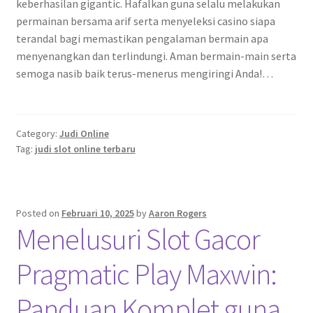
keberhasilan gigantic. Hafalkan guna selalu melakukan
permainan bersama arif serta menyeleksi casino siapa
terandal bagi memastikan pengalaman bermain apa
menyenangkan dan terlindungi. Aman bermain-main serta
semoga nasib baik terus-menerus mengiringi Anda!…
Category:
Judi Online
Tag:
judi slot online terbaru
Posted on
Februari 10, 2025
by
Aaron Rogers
Menelusuri Slot Gacor
Pragmatic Play Maxwin:
Panduan Komplet guna