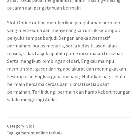
putaran dan pengetahuan bermain.
Slot Online online memberikan pengalaman bermain
yang memesona dan menyenangkan untuk kelompok
penyuka tempat berjudi.Dengan aneka alternatif
permainan, bonus menarik, serta kefasilitasan jalan
masuk, tidak takjub apabila game ini semakin terkenal.
Serta mengikuti bimbingan di dari, Engkau mampu
memilih slot gacor daring apa akurat dan meningkatkan
kesempatan Engkau guna menang. Hafalkan bagi selalu
bermain bersama cerdas dan nikmati setiap saat
permainan. Terlindungi bermain dan harap keberuntungan
selalu mengiringi Anda!…
Category:
Slot
Tag:
game slot online terbaik