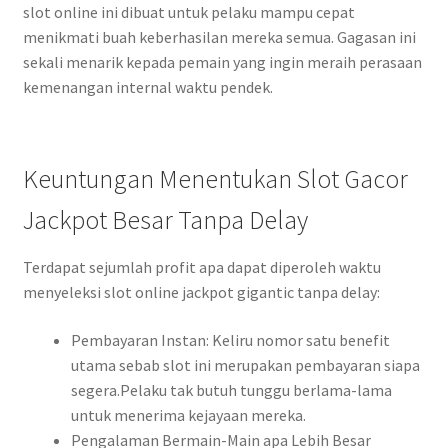
slot online ini dibuat untuk pelaku mampu cepat
menikmati buah keberhasilan mereka semua. Gagasan ini
sekali menarik kepada pemain yang ingin meraih perasaan
kemenangan internal waktu pendek.
Keuntungan Menentukan Slot Gacor
Jackpot Besar Tanpa Delay
Terdapat sejumlah profit apa dapat diperoleh waktu
menyeleksi slot online jackpot gigantic tanpa delay:
Pembayaran Instan: Keliru nomor satu benefit
utama sebab slot ini merupakan pembayaran siapa
segera.Pelaku tak butuh tunggu berlama-lama
untuk menerima kejayaan mereka.
Pengalaman Bermain-Main apa Lebih Besar