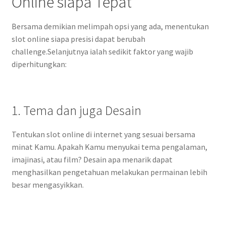
Online siapa Tepat
Bersama demikian melimpah opsi yang ada, menentukan
slot online siapa presisi dapat berubah
challenge.Selanjutnya ialah sedikit faktor yang wajib
diperhitungkan:
1. Tema dan juga Desain
Tentukan slot online di internet yang sesuai bersama
minat Kamu. Apakah Kamu menyukai tema pengalaman,
imajinasi, atau film? Desain apa menarik dapat
menghasilkan pengetahuan melakukan permainan lebih
besar mengasyikkan.