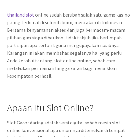
thailand slot
online sudah berubah salah satu game kasino
paling terkenal di seluruh bumi, mencakup di Indonesia.
Bersama kenyamanan akses dan juga bermacam-macam
pilihan gim siapa diberikan, tidak takjub jika berlimpah
partisipan apa tertarik guna mengupayakan nasibnya.
Karangan ini akan membahas segalanya hal yang perlu
Anda ketahui tentang slot online online, sebab cara
melakukan permainan hingga saran bagi menaikkan
kesempatan berhasil.
Apaan Itu Slot Online?
Slot Gacor daring adalah versi digital sebab mesin slot
online konvensional apa umumnya ditemukan di tempat