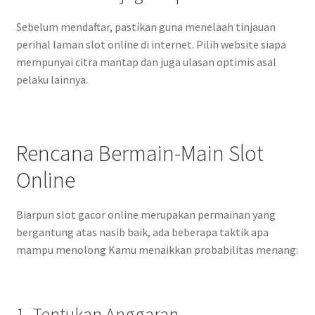
Sebelum mendaftar, pastikan guna menelaah tinjauan
perihal laman slot online di internet. Pilih website siapa
mempunyai citra mantap dan juga ulasan optimis asal
pelaku lainnya.
Rencana Bermain-Main Slot
Online
Biarpun slot gacor online merupakan permainan yang
bergantung atas nasib baik, ada beberapa taktik apa
mampu menolong Kamu menaikkan probabilitas menang:
1. Tentukan Anggaran