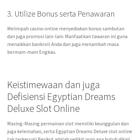
3. Utilize Bonus serta Penawaran
Melimpah casino online menyediakan bonus sambutan
dan juga promosi lain-lain. Manfaatkan tawaran ini guna
menaikkan bankroll Anda dan juga menambah masa
bermain-main Engkau.
Keistimewaan dan juga
Defisiensi Egyptian Dreams
Deluxe Slot Online
Masing-Masing permainan slot memiliki keunggulan dan
juga kelemahan, serta Egyptian Dreams Deluxe slot online
tak terkecuali.Berikut adalah sedikit poin apa butuh dikaji: