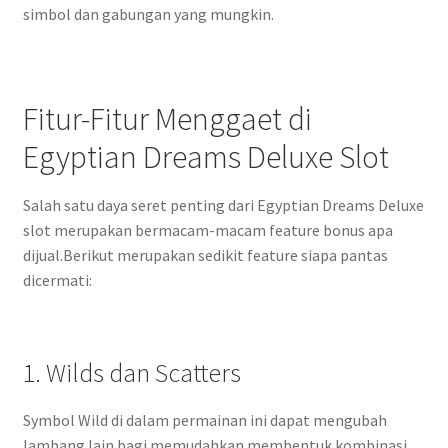
simbol dan gabungan yang mungkin.
Fitur-Fitur Menggaet di
Egyptian Dreams Deluxe Slot
Salah satu daya seret penting dari Egyptian Dreams Deluxe
slot merupakan bermacam-macam feature bonus apa
dijual.Berikut merupakan sedikit feature siapa pantas
dicermati:
1. Wilds dan Scatters
Symbol Wild di dalam permainan ini dapat mengubah
lambang lain bagi memudahkan membentuk kombinasi