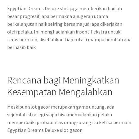
Egyptian Dreams Deluxe slot juga memberikan hadiah
besar progresif, apa bermakna anugerah utama
berkelanjutan naik seiring bersama judi apa dikerjakan
oleh pelaku. Ini menghadiahkan insentif ekstra untuk
terus bermain, disebabkan tiap rotasi mampu berubah apa
bernasib baik.
Rencana bagi Meningkatkan
Kesempatan Mengalahkan
Meskipun slot gacor merupakan game untung, ada
sejumlah strategi siapa bisa memudahkan pelaku
memperbaiki probabilitas orang-orang itu ketika bermain
Egyptian Dreams Deluxe slot gacor: