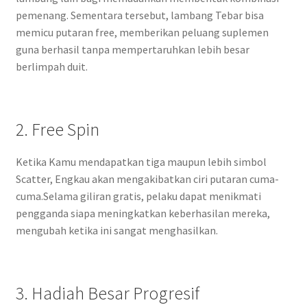
pemenang. Sementara tersebut, lambang Tebar bisa
memicu putaran free, memberikan peluang suplemen
guna berhasil tanpa mempertaruhkan lebih besar
berlimpah duit.
2. Free Spin
Ketika Kamu mendapatkan tiga maupun lebih simbol
Scatter, Engkau akan mengakibatkan ciri putaran cuma-
cuma.Selama giliran gratis, pelaku dapat menikmati
pengganda siapa meningkatkan keberhasilan mereka,
mengubah ketika ini sangat menghasilkan.
3. Hadiah Besar Progresif