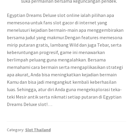
suka permainan bersama keguncangan pendek.
Egyptian Dreams Deluxe slot online ialah pilihan apa
memesona untuk fans slot gacor di internet yang
menelusuri kejadian bermain-main apa menggembirakan
bersama judul yang makmur.Dengan features memesona
mirip putaran gratis, lambang Wild dan juga Tebar, serta
keberuntungan progresif, game ini menawarkan
berlimpah peluang guna mengalahkan. Bersama
memahami cara bermain serta mengaplikasikan strategi
apa akurat, Anda bisa meningkatkan kejadian bermain
Kamu dan bisa jadi mengangkut kembali keberhasilan
luas. Sehingga, atur diri Anda guna mengeksplorasi teka-
teki Mesir antik serta nikmati setiap putaran di Egyptian
Dreams Deluxe slot!…
Category:
Slot Thailand