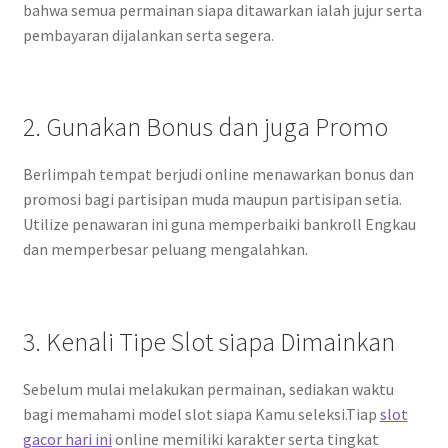
bahwa semua permainan siapa ditawarkan ialah jujur serta
pembayaran dijalankan serta segera.
2. Gunakan Bonus dan juga Promo
Berlimpah tempat berjudi online menawarkan bonus dan
promosi bagi partisipan muda maupun partisipan setia.
Utilize penawaran ini guna memperbaiki bankroll Engkau
dan memperbesar peluang mengalahkan.
3. Kenali Tipe Slot siapa Dimainkan
Sebelum mulai melakukan permainan, sediakan waktu
bagi memahami model slot siapa Kamu seleksi.Tiap
slot
gacor hari ini
online memiliki karakter serta tingkat