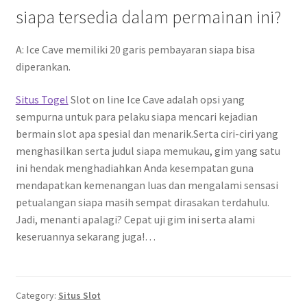
siapa tersedia dalam permainan ini?
A: Ice Cave memiliki 20 garis pembayaran siapa bisa
diperankan.
Situs Togel
Slot on line Ice Cave adalah opsi yang
sempurna untuk para pelaku siapa mencari kejadian
bermain slot apa spesial dan menarik.Serta ciri-ciri yang
menghasilkan serta judul siapa memukau, gim yang satu
ini hendak menghadiahkan Anda kesempatan guna
mendapatkan kemenangan luas dan mengalami sensasi
petualangan siapa masih sempat dirasakan terdahulu.
Jadi, menanti apalagi? Cepat uji gim ini serta alami
keseruannya sekarang juga!…
Category:
Situs Slot