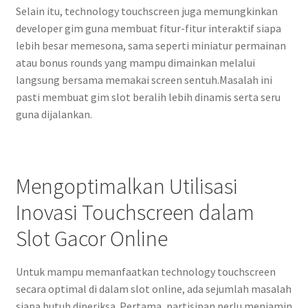
Selain itu, technology touchscreen juga memungkinkan
developer gim guna membuat fitur-fitur interaktif siapa
lebih besar memesona, sama seperti miniatur permainan
atau bonus rounds yang mampu dimainkan melalui
langsung bersama memakai screen sentuh.Masalah ini
pasti membuat gim slot beralih lebih dinamis serta seru
guna dijalankan.
Mengoptimalkan Utilisasi
Inovasi Touchscreen dalam
Slot Gacor Online
Untuk mampu memanfaatkan technology touchscreen
secara optimal di dalam slot online, ada sejumlah masalah
siapa butuh diperiksa. Pertama, partisipan perlu menjamin