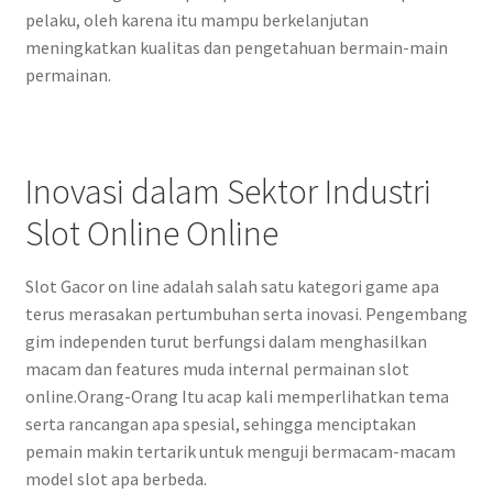
pelaku, oleh karena itu mampu berkelanjutan
meningkatkan kualitas dan pengetahuan bermain-main
permainan.
Inovasi dalam Sektor Industri
Slot Online Online
Slot Gacor on line adalah salah satu kategori game apa
terus merasakan pertumbuhan serta inovasi. Pengembang
gim independen turut berfungsi dalam menghasilkan
macam dan features muda internal permainan slot
online.Orang-Orang Itu acap kali memperlihatkan tema
serta rancangan apa spesial, sehingga menciptakan
pemain makin tertarik untuk menguji bermacam-macam
model slot apa berbeda.