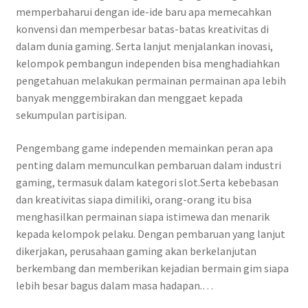
memperbaharui dengan ide-ide baru apa memecahkan
konvensi dan memperbesar batas-batas kreativitas di
dalam dunia gaming. Serta lanjut menjalankan inovasi,
kelompok pembangun independen bisa menghadiahkan
pengetahuan melakukan permainan permainan apa lebih
banyak menggembirakan dan menggaet kepada
sekumpulan partisipan.
Pengembang game independen memainkan peran apa
penting dalam memunculkan pembaruan dalam industri
gaming, termasuk dalam kategori slot.Serta kebebasan
dan kreativitas siapa dimiliki, orang-orang itu bisa
menghasilkan permainan siapa istimewa dan menarik
kepada kelompok pelaku. Dengan pembaruan yang lanjut
dikerjakan, perusahaan gaming akan berkelanjutan
berkembang dan memberikan kejadian bermain gim siapa
lebih besar bagus dalam masa hadapan.…