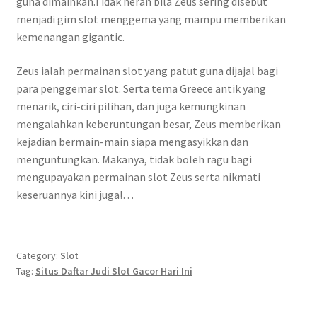
guna dimainkan.Tidak heran bila Zeus sering disebut
menjadi gim slot menggema yang mampu memberikan
kemenangan gigantic.
Zeus ialah permainan slot yang patut guna dijajal bagi
para penggemar slot. Serta tema Greece antik yang
menarik, ciri-ciri pilihan, dan juga kemungkinan
mengalahkan keberuntungan besar, Zeus memberikan
kejadian bermain-main siapa mengasyikkan dan
menguntungkan. Makanya, tidak boleh ragu bagi
mengupayakan permainan slot Zeus serta nikmati
keseruannya kini juga!…
Category:
Slot
Tag:
Situs Daftar Judi Slot Gacor Hari Ini