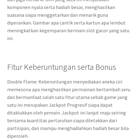
komponen nyala serta hadiah besar, menghasilkan
suasana siapa menggetarkan dan menarik guna
diperankan. Gambar apa cantik serta kartun apa lembut
meningkatkan kegemparan bermain slot gacor yang satu
ini.
Fitur Keberuntungan serta Bonus
Double Flame: Keberuntungan menyediakan aneka ciri
memesona apa menghasilkan permainan bertambah seru
dan bermanfaat.salah satu fitur utama sebab game yang
satu ini merupakan Jackpot Progresif siapa dapat
ditaklukkan oleh pemain. Jackpot ini lanjut maju seiring
bersama kuantitas pertaruhan siapa diletakkan dari
partisipan, dan mampu menghadiahkan hadiah besar bila
diperoleh.