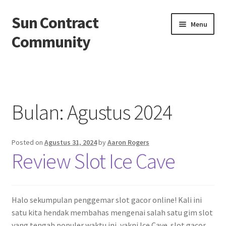
Sun Contract
Skip
Skip
Menu
to
to
Community
navigation
content
Beranda
About us
Bulan:
Agustus 2024
Contact us
Posted on
Agustus 31, 2024
by
Aaron Rogers
Privacy Policy
Review Slot Ice Cave
Halo sekumpulan penggemar slot gacor online! Kali ini
satu kita hendak membahas mengenai salah satu gim slot
yang tengah populer waktu ini, yakni Ice Cave. slot gacor