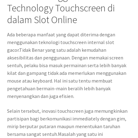
Technology Touchscreen di
dalam Slot Online
Ada beberapa manfaat yang dapat diterima dengan
menggunakan teknologi touchscreen internal slot
gacor.Tidak Benar yang satu adalah kemudahan
aksesibilitas dan penggunaan. Dengan memakai screen
sentuh, pelaku bisa masuk permainan serta lebih banyak
kilat dan gampang tidak ada memerlukan menggunakan
mouse atau keyboard. Hal ini satu tentu membuat
pengetahuan bermain-main beralih lebih banyak
menyenangkan dan juga efisien.
Selain tersebut, inovasi touchscreen juga memungkinkan
partisipan bagi berkomunikasi immediately dengan gim,
mirip berputar putaran maupun menentukan taruhan
bersama sangat sentuh.Masalah yang satu ini