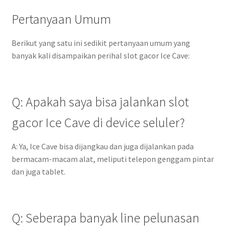
Pertanyaan Umum
Berikut yang satu ini sedikit pertanyaan umum yang
banyak kali disampaikan perihal slot gacor Ice Cave:
Q: Apakah saya bisa jalankan slot
gacor Ice Cave di device seluler?
A: Ya, Ice Cave bisa dijangkau dan juga dijalankan pada
bermacam-macam alat, meliputi telepon genggam pintar
dan juga tablet.
Q: Seberapa banyak line pelunasan