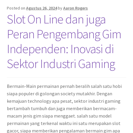
Posted on
Agustus 26, 2024
by
Aaron Rogers
Slot On Line dan juga
Peran Pengembang Gim
Independen: Inovasi di
Sektor Industri Gaming
Bermain-Main permainan pernah beralih salah satu hobi
siapa populer di golongan society mutakhir. Dengan
kemajuan technology apa pesat, sektor industri gaming
bertambah tumbuh dan juga memberikan bermacam-
macam jenis gim siapa menggaet. salah satu model
permainan yang terkenal waktu ini satu merupakan slot
gacor, siapa memberikan pengalaman bermain gim apa