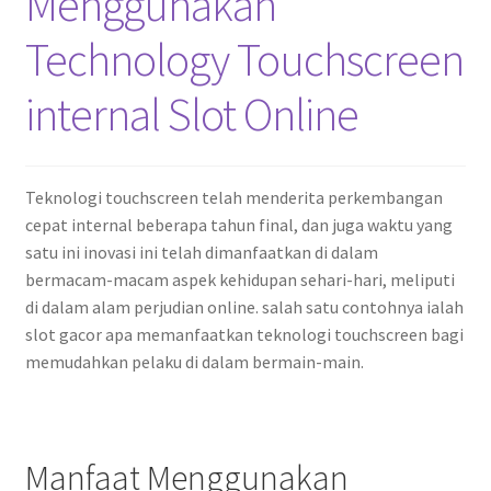
Menggunakan
Technology Touchscreen
internal Slot Online
Teknologi touchscreen telah menderita perkembangan
cepat internal beberapa tahun final, dan juga waktu yang
satu ini inovasi ini telah dimanfaatkan di dalam
bermacam-macam aspek kehidupan sehari-hari, meliputi
di dalam alam perjudian online. salah satu contohnya ialah
slot gacor apa memanfaatkan teknologi touchscreen bagi
memudahkan pelaku di dalam bermain-main.
Manfaat Menggunakan