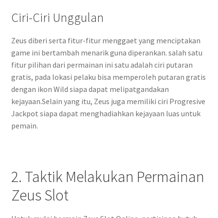
Ciri-Ciri Unggulan
Zeus diberi serta fitur-fitur menggaet yang menciptakan
game ini bertambah menarik guna diperankan. salah satu
fitur pilihan dari permainan ini satu adalah ciri putaran
gratis, pada lokasi pelaku bisa memperoleh putaran gratis
dengan ikon Wild siapa dapat melipatgandakan
kejayaan.Selain yang itu, Zeus juga memiliki ciri Progresive
Jackpot siapa dapat menghadiahkan kejayaan luas untuk
pemain.
2. Taktik Melakukan Permainan
Zeus Slot