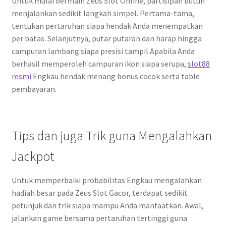
Untuk mulai bermain Zeus Slot Online, partisipan butuh
menjalankan sedikit langkah simpel. Pertama-tama,
tentukan pertaruhan siapa hendak Anda menempatkan
per batas. Selanjutnya, putar putaran dan harap hingga
campuran lambang siapa presisi tampil.Apabila Anda
berhasil memperoleh campuran ikon siapa serupa,
slot88
resmi
Engkau hendak menang bonus cocok serta table
pembayaran.
Tips dan juga Trik guna Mengalahkan
Jackpot
Untuk memperbaiki probabilitas Engkau mengalahkan
hadiah besar pada Zeus Slot Gacor, terdapat sedikit
petunjuk dan trik siapa mampu Anda manfaatkan. Awal,
jalankan game bersama pertaruhan tertinggi guna