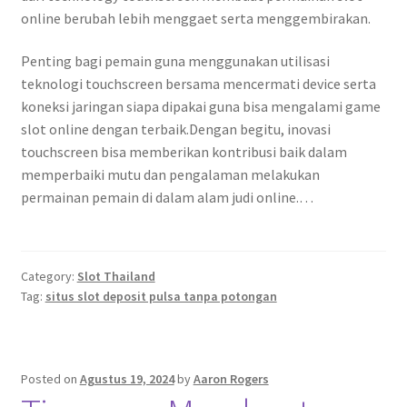
online berubah lebih menggaet serta menggembirakan.
Penting bagi pemain guna menggunakan utilisasi
teknologi touchscreen bersama mencermati device serta
koneksi jaringan siapa dipakai guna bisa mengalami game
slot online dengan terbaik.Dengan begitu, inovasi
touchscreen bisa memberikan kontribusi baik dalam
memperbaiki mutu dan pengalaman melakukan
permainan pemain di dalam alam judi online.…
Category:
Slot Thailand
Tag:
situs slot deposit pulsa tanpa potongan
Posted on
Agustus 19, 2024
by
Aaron Rogers