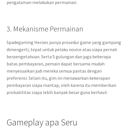
pengalaman melakukan permainan.
3. Mekanisme Permainan
Spadegaming Heroes punya prosedur game yang gampang
dimengerti, tepat untuk pelaku novice atau siapa pernah
berpengetahuan. Serta 5 gulungan dan juga beberapa
batas pembayaran, pemain dapat bersama mudah
menyesuaikan judi mereka semua pantas dengan
preferensi. Selain itu, gim ini menawarkan kekerapan
pembayaran siapa mantap, oleh karena itu memberikan
probabilitas siapa lebih banyak besar guna berhasil.
Gameplay apa Seru