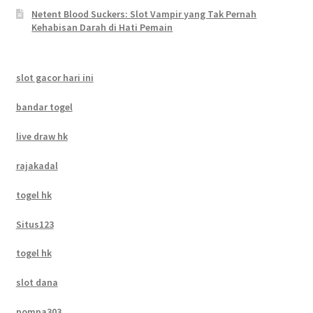
Netent Blood Suckers: Slot Vampir yang Tak Pernah
Kehabisan Darah di Hati Pemain
slot gacor hari ini
bandar togel
live draw hk
rajakadal
togel hk
Situs123
togel hk
slot dana
pompa303