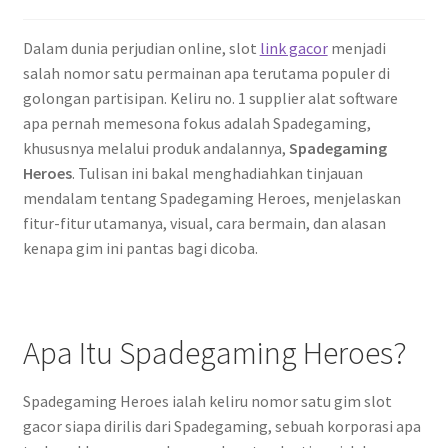
Dalam dunia perjudian online, slot
link gacor
menjadi
salah nomor satu permainan apa terutama populer di
golongan partisipan. Keliru no. 1 supplier alat software
apa pernah memesona fokus adalah Spadegaming,
khususnya melalui produk andalannya,
Spadegaming
Heroes
. Tulisan ini bakal menghadiahkan tinjauan
mendalam tentang Spadegaming Heroes, menjelaskan
fitur-fitur utamanya, visual, cara bermain, dan alasan
kenapa gim ini pantas bagi dicoba.
Apa Itu Spadegaming Heroes?
Spadegaming Heroes ialah keliru nomor satu gim slot
gacor siapa dirilis dari Spadegaming, sebuah korporasi apa