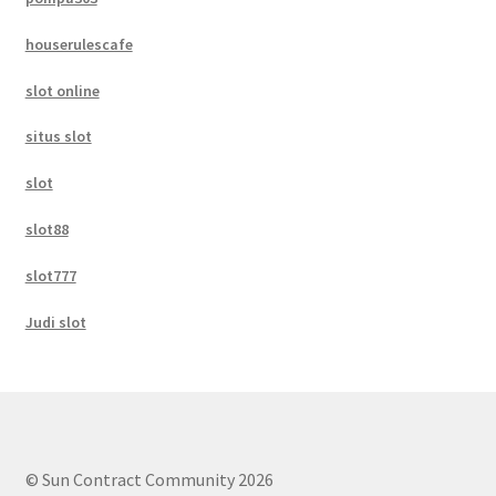
houserulescafe
slot online
situs slot
slot
slot88
slot777
Judi slot
© Sun Contract Community 2026