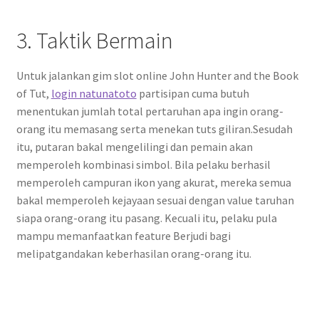
3. Taktik Bermain
Untuk jalankan gim slot online John Hunter and the Book
of Tut,
login natunatoto
partisipan cuma butuh
menentukan jumlah total pertaruhan apa ingin orang-
orang itu memasang serta menekan tuts giliran.Sesudah
itu, putaran bakal mengelilingi dan pemain akan
memperoleh kombinasi simbol. Bila pelaku berhasil
memperoleh campuran ikon yang akurat, mereka semua
bakal memperoleh kejayaan sesuai dengan value taruhan
siapa orang-orang itu pasang. Kecuali itu, pelaku pula
mampu memanfaatkan feature Berjudi bagi
melipatgandakan keberhasilan orang-orang itu.