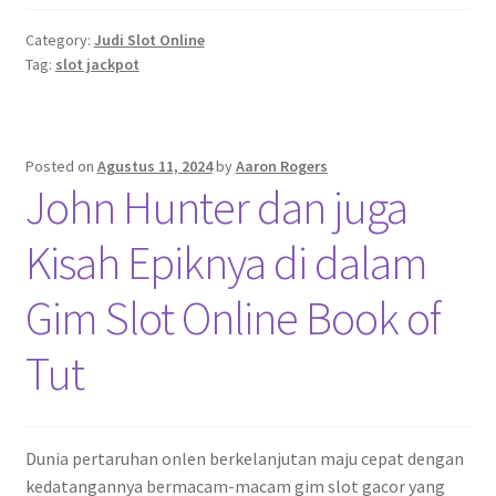
Category:
Judi Slot Online
Tag:
slot jackpot
Posted on
Agustus 11, 2024
by
Aaron Rogers
John Hunter dan juga
Kisah Epiknya di dalam
Gim Slot Online Book of
Tut
Dunia pertaruhan onlen berkelanjutan maju cepat dengan
kedatangannya bermacam-macam gim slot gacor yang