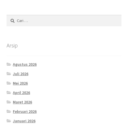
Cari
untuk:
Arsip
Agustus 2026
Juli 2026
Mei 2026
April 2026
Maret 2026
Februari 2026
Januari 2026