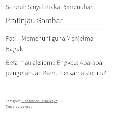
Seluruh Sinyal maka Pemenuhan
Pratinjau Gambar
Pati – Memenuhi guna Menjelma
Bagak
Beta mau aksioma Engkau! Apa-apa
pengetahuan Kamu bersama slot itu?
…
Category:
Slot Online Terpercaya
Tag:
slot jackpot