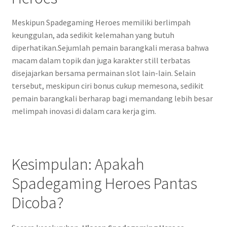
Meskipun Spadegaming Heroes memiliki berlimpah
keunggulan, ada sedikit kelemahan yang butuh
diperhatikan.Sejumlah pemain barangkali merasa bahwa
macam dalam topik dan juga karakter still terbatas
disejajarkan bersama permainan slot lain-lain. Selain
tersebut, meskipun ciri bonus cukup memesona, sedikit
pemain barangkali berharap bagi memandang lebih besar
melimpah inovasi di dalam cara kerja gim.
Kesimpulan: Apakah
Spadegaming Heroes Pantas
Dicoba?