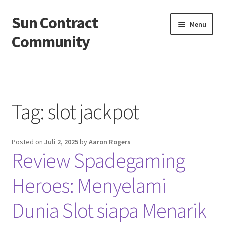
Sun Contract
Skip
Skip
Menu
to
to
Community
navigation
content
Beranda
About us
Tag:
slot jackpot
Contact us
Posted on
Juli 2, 2025
by
Aaron Rogers
Privacy Policy
Review Spadegaming
Heroes: Menyelami
Dunia Slot siapa Menarik