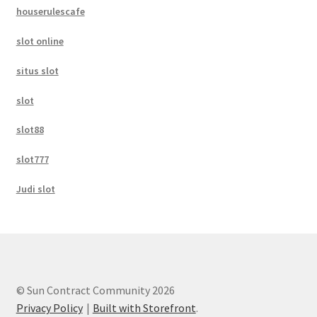
houserulescafe
slot online
situs slot
slot
slot88
slot777
Judi slot
© Sun Contract Community 2026
Privacy Policy
Built with Storefront
.