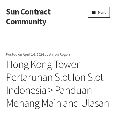
Sun Contract
Skip
Skip
Menu
to
to
Community
navigation
content
Beranda
About us
Posted on
April 14, 2024
by
Aaron Rogers
Hong Kong Tower
Contact us
Pertaruhan Slot Ion Slot
Privacy Policy
Indonesia > Panduan
Menang Main and Ulasan