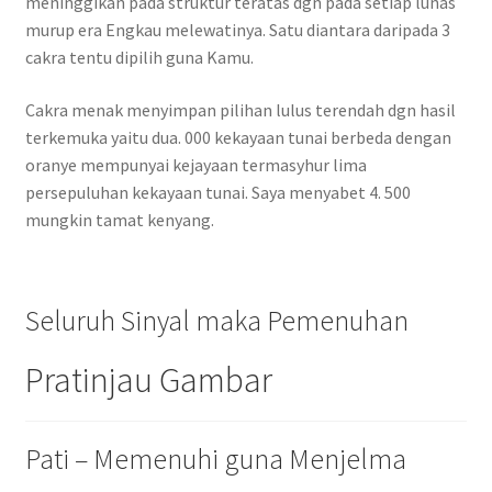
meninggikan pada struktur teratas dgn pada setiap lunas
murup era Engkau melewatinya. Satu diantara daripada 3
cakra tentu dipilih guna Kamu.
Cakra menak menyimpan pilihan lulus terendah dgn hasil
terkemuka yaitu dua. 000 kekayaan tunai berbeda dengan
oranye mempunyai kejayaan termasyhur lima
persepuluhan kekayaan tunai. Saya menyabet 4. 500
mungkin tamat kenyang.
Seluruh Sinyal maka Pemenuhan
Pratinjau Gambar
Pati – Memenuhi guna Menjelma