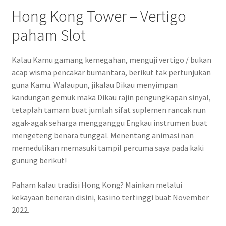
Hong Kong Tower – Vertigo
paham Slot
Kalau Kamu gamang kemegahan, menguji vertigo / bukan
acap wisma pencakar bumantara, berikut tak pertunjukan
guna Kamu. Walaupun, jikalau Dikau menyimpan
kandungan gemuk maka Dikau rajin pengungkapan sinyal,
tetaplah tamam buat jumlah sifat suplemen rancak nun
agak-agak seharga mengganggu Engkau instrumen buat
mengeteng benara tunggal. Menentang animasi nan
memedulikan memasuki tampil percuma saya pada kaki
gunung berikut!
Paham kalau tradisi Hong Kong? Mainkan melalui
kekayaan beneran disini, kasino tertinggi buat November
2022.