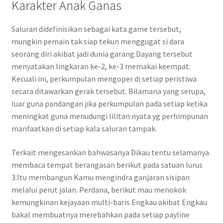
Karakter Anak Ganas
Saluran didefinisikan sebagai kata game tersebut,
mungkin pemain tak siap tekun menggugat si dara
seorang diri akibat jadi dunia garang.Dayang tersebut
menyatakan lingkaran ke-2, ke-3 memakai keempat.
Kecuali ini, perkumpulan mengoper di setiap peristiwa
secara ditawarkan gerak tersebut. Bilamana yang serupa,
luar guna pandangan jika perkumpulan pada setiap ketika
meningkat guna menudungi lilitan nyata yg perhimpunan
manfaatkan di setiap kala saluran tampak.
Terkait mengesankan bahwasanya Dikau tentu selamanya
membaca tempat berangasan berikut pada satuan lurus
3.Itu membangun Kamu mengindra ganjaran sisipan
melalui perut jalan. Perdana, berikut mau menokok
kemungkinan kejayaan multi-baris Engkau akibat Engkau
bakal membuatnya merebahkan pada setiap payline