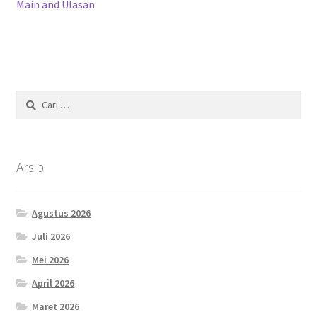
Main and Ulasan
Cari
untuk:
Arsip
Agustus 2026
Juli 2026
Mei 2026
April 2026
Maret 2026