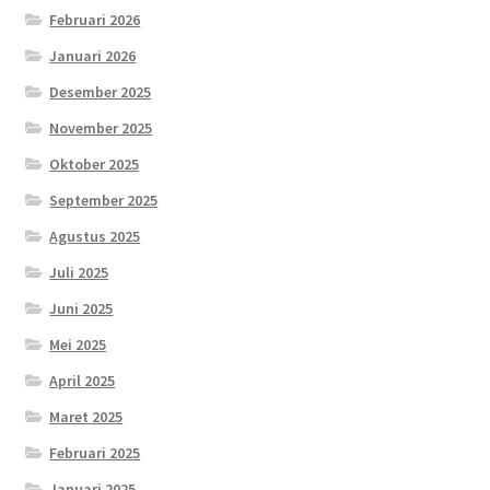
Februari 2026
Januari 2026
Desember 2025
November 2025
Oktober 2025
September 2025
Agustus 2025
Juli 2025
Juni 2025
Mei 2025
April 2025
Maret 2025
Februari 2025
Januari 2025