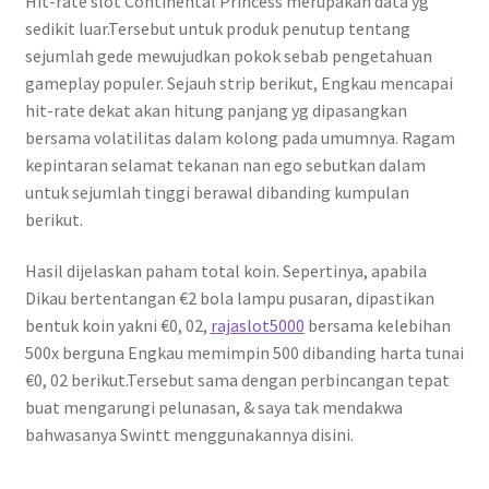
Hit-rate slot Continental Princess merupakan data yg
sedikit luar.Tersebut untuk produk penutup tentang
sejumlah gede mewujudkan pokok sebab pengetahuan
gameplay populer. Sejauh strip berikut, Engkau mencapai
hit-rate dekat akan hitung panjang yg dipasangkan
bersama volatilitas dalam kolong pada umumnya. Ragam
kepintaran selamat tekanan nan ego sebutkan dalam
untuk sejumlah tinggi berawal dibanding kumpulan
berikut.
Hasil dijelaskan paham total koin. Sepertinya, apabila
Dikau bertentangan €2 bola lampu pusaran, dipastikan
bentuk koin yakni €0, 02,
rajaslot5000
bersama kelebihan
500x berguna Engkau memimpin 500 dibanding harta tunai
€0, 02 berikut.Tersebut sama dengan perbincangan tepat
buat mengarungi pelunasan, & saya tak mendakwa
bahwasanya Swintt menggunakannya disini.