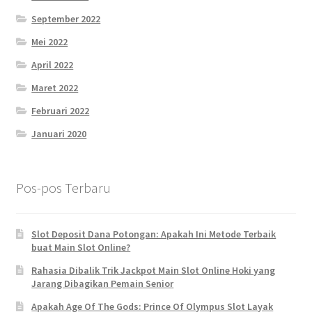
September 2022
Mei 2022
April 2022
Maret 2022
Februari 2022
Januari 2020
Pos-pos Terbaru
Slot Deposit Dana Potongan: Apakah Ini Metode Terbaik
buat Main Slot Online?
Rahasia Dibalik Trik Jackpot Main Slot Online Hoki yang
Jarang Dibagikan Pemain Senior
Apakah Age Of The Gods: Prince Of Olympus Slot Layak