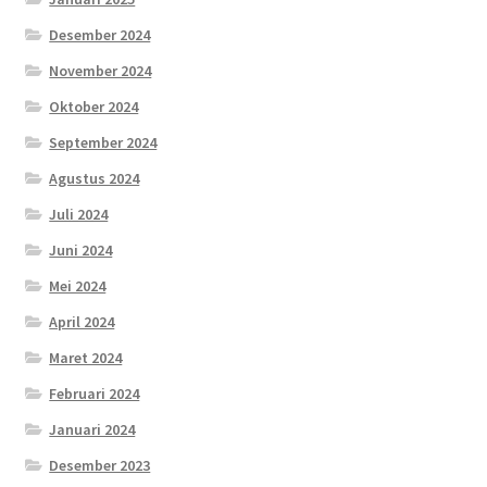
Desember 2024
November 2024
Oktober 2024
September 2024
Agustus 2024
Juli 2024
Juni 2024
Mei 2024
April 2024
Maret 2024
Februari 2024
Januari 2024
Desember 2023