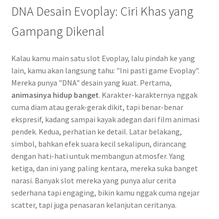
DNA Desain Evoplay: Ciri Khas yang
Gampang Dikenal
Kalau kamu main satu slot Evoplay, lalu pindah ke yang
lain, kamu akan langsung tahu: "Ini pasti game Evoplay".
Mereka punya "DNA" desain yang kuat. Pertama,
animasinya hidup banget
. Karakter-karakternya nggak
cuma diam atau gerak-gerak dikit, tapi benar-benar
ekspresif, kadang sampai kayak adegan dari film animasi
pendek. Kedua, perhatian ke detail. Latar belakang,
simbol, bahkan efek suara kecil sekalipun, dirancang
dengan hati-hati untuk membangun atmosfer. Yang
ketiga, dan ini yang paling kentara, mereka suka banget
narasi. Banyak slot mereka yang punya alur cerita
sederhana tapi engaging, bikin kamu nggak cuma ngejar
scatter, tapi juga penasaran kelanjutan ceritanya.