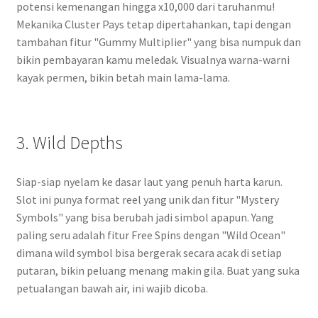
potensi kemenangan hingga x10,000 dari taruhanmu!
Mekanika Cluster Pays tetap dipertahankan, tapi dengan
tambahan fitur "Gummy Multiplier" yang bisa numpuk dan
bikin pembayaran kamu meledak. Visualnya warna-warni
kayak permen, bikin betah main lama-lama.
3. Wild Depths
Siap-siap nyelam ke dasar laut yang penuh harta karun.
Slot ini punya format reel yang unik dan fitur "Mystery
Symbols" yang bisa berubah jadi simbol apapun. Yang
paling seru adalah fitur Free Spins dengan "Wild Ocean"
dimana wild symbol bisa bergerak secara acak di setiap
putaran, bikin peluang menang makin gila. Buat yang suka
petualangan bawah air, ini wajib dicoba.