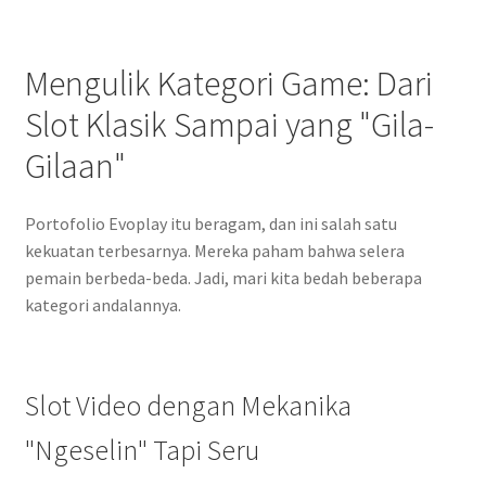
Mengulik Kategori Game: Dari
Slot Klasik Sampai yang "Gila-
Gilaan"
Portofolio Evoplay itu beragam, dan ini salah satu
kekuatan terbesarnya. Mereka paham bahwa selera
pemain berbeda-beda. Jadi, mari kita bedah beberapa
kategori andalannya.
Slot Video dengan Mekanika
"Ngeselin" Tapi Seru