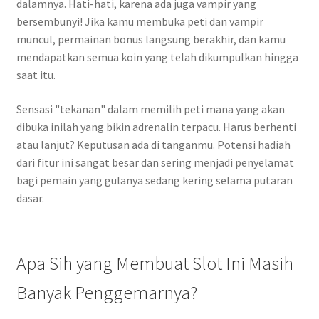
dalamnya. Hati-hati, karena ada juga vampir yang
bersembunyi! Jika kamu membuka peti dan vampir
muncul, permainan bonus langsung berakhir, dan kamu
mendapatkan semua koin yang telah dikumpulkan hingga
saat itu.
Sensasi "tekanan" dalam memilih peti mana yang akan
dibuka inilah yang bikin adrenalin terpacu. Harus berhenti
atau lanjut? Keputusan ada di tanganmu. Potensi hadiah
dari fitur ini sangat besar dan sering menjadi penyelamat
bagi pemain yang gulanya sedang kering selama putaran
dasar.
Apa Sih yang Membuat Slot Ini Masih
Banyak Penggemarnya?