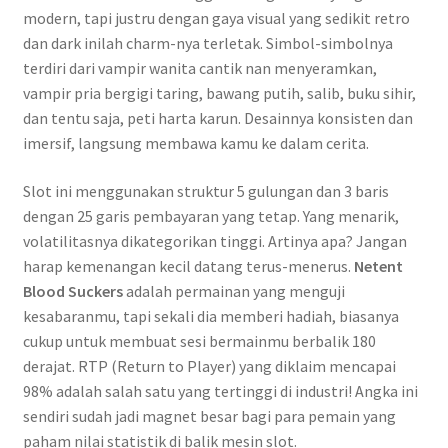
modern, tapi justru dengan gaya visual yang sedikit retro
dan dark inilah charm-nya terletak. Simbol-simbolnya
terdiri dari vampir wanita cantik nan menyeramkan,
vampir pria bergigi taring, bawang putih, salib, buku sihir,
dan tentu saja, peti harta karun. Desainnya konsisten dan
imersif, langsung membawa kamu ke dalam cerita.
Slot ini menggunakan struktur 5 gulungan dan 3 baris
dengan 25 garis pembayaran yang tetap. Yang menarik,
volatilitasnya dikategorikan tinggi. Artinya apa? Jangan
harap kemenangan kecil datang terus-menerus.
Netent
Blood Suckers
adalah permainan yang menguji
kesabaranmu, tapi sekali dia memberi hadiah, biasanya
cukup untuk membuat sesi bermainmu berbalik 180
derajat. RTP (Return to Player) yang diklaim mencapai
98% adalah salah satu yang tertinggi di industri! Angka ini
sendiri sudah jadi magnet besar bagi para pemain yang
paham nilai statistik di balik mesin slot.