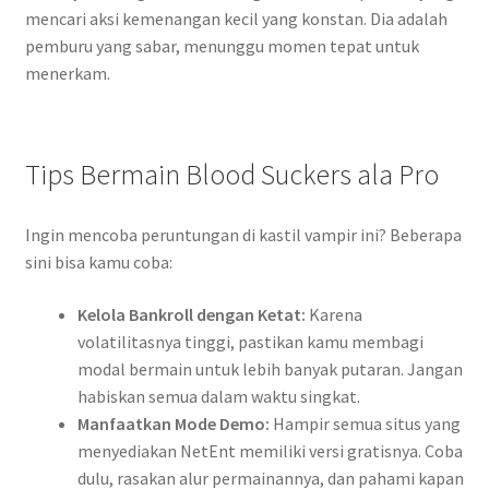
mencari aksi kemenangan kecil yang konstan. Dia adalah
pemburu yang sabar, menunggu momen tepat untuk
menerkam.
Tips Bermain Blood Suckers ala Pro
Ingin mencoba peruntungan di kastil vampir ini? Beberapa
sini bisa kamu coba:
Kelola Bankroll dengan Ketat:
Karena
volatilitasnya tinggi, pastikan kamu membagi
modal bermain untuk lebih banyak putaran. Jangan
habiskan semua dalam waktu singkat.
Manfaatkan Mode Demo:
Hampir semua situs yang
menyediakan NetEnt memiliki versi gratisnya. Coba
dulu, rasakan alur permainannya, dan pahami kapan