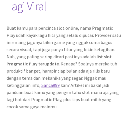
Lagi Viral
Buat kamu para pencinta slot online, nama Pragmatic
Play udah kayak lagu hits yang selalu diputar. Provider satu
ini emang jagonya bikin game yang nggak cuma bagus
secara visual, tapi juga punya fitur yang bikin ketagihan.
Nah, yang paling sering dicari pastinya adalah
list slot
Pragmatic Play terupdate
. Kenapa? Soalnya mereka tuh
produktif banget, hampir tiap bulan ada aja rilis baru
dengan tema dan mekanika yang segar. Nggak mau
ketinggalan info,
Sanca999
kan? Artikel ini bakal jadi
panduan buat kamu yang pengen tahu slot mana aja yang
lagi hot dari Pragmatic Play, plus tips buat milih yang
cocok sama gaya mainmu.