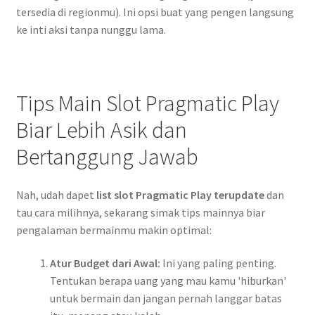
tersedia di regionmu). Ini opsi buat yang pengen langsung
ke inti aksi tanpa nunggu lama.
Tips Main Slot Pragmatic Play
Biar Lebih Asik dan
Bertanggung Jawab
Nah, udah dapet
list slot Pragmatic Play terupdate
dan
tau cara milihnya, sekarang simak tips mainnya biar
pengalaman bermainmu makin optimal:
Atur Budget dari Awal:
Ini yang paling penting.
Tentukan berapa uang yang mau kamu 'hiburkan'
untuk bermain dan jangan pernah langgar batas