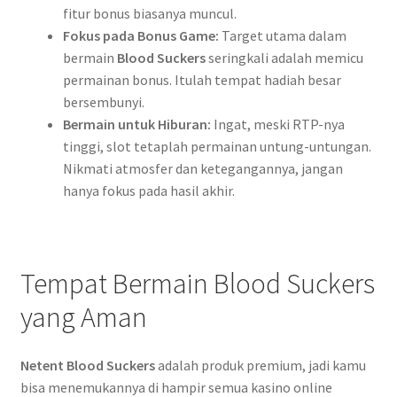
fitur bonus biasanya muncul.
Fokus pada Bonus Game:
Target utama dalam
bermain
Blood Suckers
seringkali adalah memicu
permainan bonus. Itulah tempat hadiah besar
bersembunyi.
Bermain untuk Hiburan:
Ingat, meski RTP-nya
tinggi, slot tetaplah permainan untung-untungan.
Nikmati atmosfer dan ketegangannya, jangan
hanya fokus pada hasil akhir.
Tempat Bermain Blood Suckers
yang Aman
Netent Blood Suckers
adalah produk premium, jadi kamu
bisa menemukannya di hampir semua kasino online