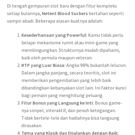
Di tengah gempuran slot baru dengan fitur kompleks
setiap bulannya,
Netent Blood Suckers
bertahan seperti
vampir abadi. Beberapa alasan kuatnya adalah:
Kesederhanaan yang Powerful:
Kamu tidak perlu
belajar mekanisme rumit atau mini-game yang
membingungkan. Strukturnya mudah dipahami,
baik oleh pemula maupun veteran.
RTP yang Luar Biasa:
Angka 98% bukanlah lelucon.
Dalam jangka panjang, secara teoritis, slot ini
memberikan pengembalian yang lebih baik
dibandingkan kebanyakan slot lain. Ini faktor kunci
bagi pemain yang menghitung peluang.
Fitur Bonus yang Langsung ke Inti:
Bonus game-
nya simpel, interaktif, dan penuh ketegangan.
Tidak bertele-tele dan hadiahnya bisa langsung
dirasakan.
Tema yang Klasik dan Dijalankan dengan Baik: