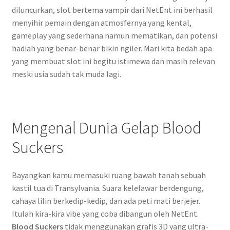
diluncurkan, slot bertema vampir dari NetEnt ini berhasil
menyihir pemain dengan atmosfernya yang kental,
gameplay yang sederhana namun mematikan, dan potensi
hadiah yang benar-benar bikin ngiler. Mari kita bedah apa
yang membuat slot ini begitu istimewa dan masih relevan
meski usia sudah tak muda lagi.
Mengenal Dunia Gelap Blood
Suckers
Bayangkan kamu memasuki ruang bawah tanah sebuah
kastil tua di Transylvania. Suara kelelawar berdengung,
cahaya lilin berkedip-kedip, dan ada peti mati berjejer.
Itulah kira-kira vibe yang coba dibangun oleh NetEnt.
Blood Suckers
tidak menggunakan grafis 3D yang ultra-