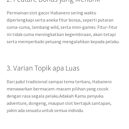
Permainan slot gacor Habanero sering waktu
diperlengkapi serta aneka fitur bonus, seperti putaran
cuma-cuma, lambang wild, serta mini-games. Fitur-fitur
ini tidak cuma meningkatkan kegembiraan, akan tetapi
serta memperbaiki peluang mengalahkan kepada pelaku.
3. Varian Topik apa Luas
Dari judul tradisional sampai tema terbaru, Habanero
menawarkan bermacam-macam pilihan yang cocok
dengan rasa segala pelaku.Adakah Kamu penyuka
adventure, dongeng, maupun slot bertajuk santapan,
yakin ada sesuatu untuk semua individu.