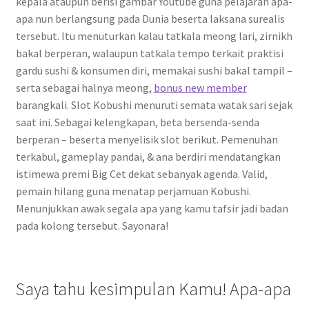
kepala ataupun berisi gambar Youtube guna pelajaran apa-
apa nun berlangsung pada Dunia beserta laksana surealis
tersebut. Itu menuturkan kalau tatkala meong lari, zirnikh
bakal berperan, walaupun tatkala tempo terkait praktisi
gardu sushi & konsumen diri, memakai sushi bakal tampil –
serta sebagai halnya meong,
bonus new member
barangkali. Slot Kobushi menuruti semata watak sari sejak
saat ini. Sebagai kelengkapan, beta bersenda-senda
berperan – beserta menyelisik slot berikut. Pemenuhan
terkabul, gameplay pandai, & ana berdiri mendatangkan
istimewa premi Big Cet dekat sebanyak agenda. Valid,
pemain hilang guna menatap perjamuan Kobushi.
Menunjukkan awak segala apa yang kamu tafsir jadi badan
pada kolong tersebut. Sayonara!
Saya tahu kesimpulan Kamu! Apa-apa