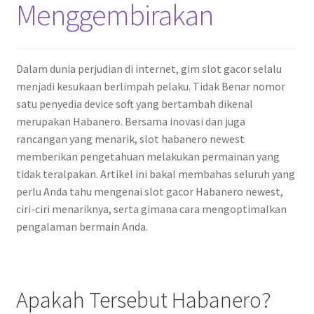
Menggembirakan
Dalam dunia perjudian di internet, gim slot gacor selalu
menjadi kesukaan berlimpah pelaku. Tidak Benar nomor
satu penyedia device soft yang bertambah dikenal
merupakan Habanero. Bersama inovasi dan juga
rancangan yang menarik, slot habanero newest
memberikan pengetahuan melakukan permainan yang
tidak teralpakan. Artikel ini bakal membahas seluruh yang
perlu Anda tahu mengenai slot gacor Habanero newest,
ciri-ciri menariknya, serta gimana cara mengoptimalkan
pengalaman bermain Anda.
Apakah Tersebut Habanero?