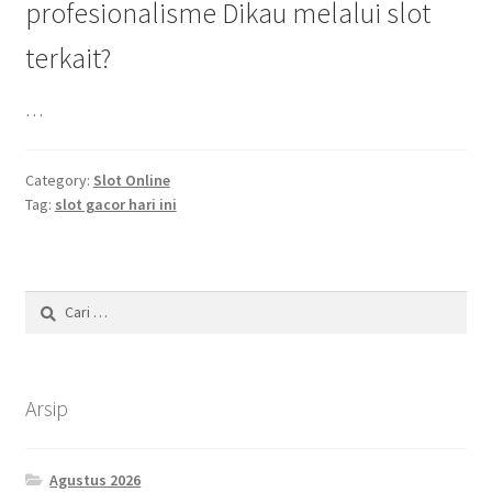
profesionalisme Dikau melalui slot
terkait?
…
Category:
Slot Online
Tag:
slot gacor hari ini
Cari
untuk:
Arsip
Agustus 2026