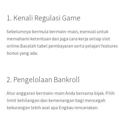
1. Kenali Regulasi Game
Sebelumnya bermula bermain-main, esensial untuk
memahami ketentuan dan juga cara kerja setiap slot
online.Bacalah tabel pembayaran serta pelajari features
bonus yang ada.
2. Pengelolaan Bankroll
Atur anggaran bermain-main Anda bersama bijak. Pilih
limit kehilangan dan kemenangan bagi mencegah
kekurangan lebih asal apa Engkau rencanakan.