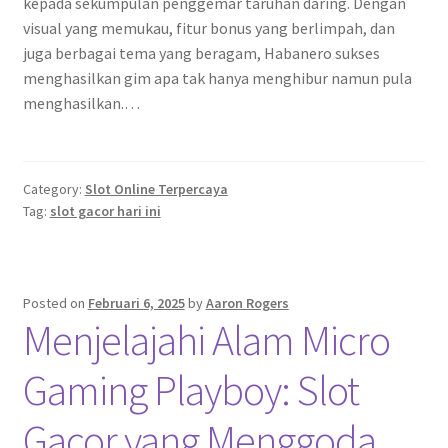
kepada sekumpulan penggemar taruhan daring. Dengan
visual yang memukau, fitur bonus yang berlimpah, dan
juga berbagai tema yang beragam, Habanero sukses
menghasilkan gim apa tak hanya menghibur namun pula
menghasilkan.…
Category:
Slot Online Terpercaya
Tag:
slot gacor hari ini
Posted on
Februari 6, 2025
by
Aaron Rogers
Menjelajahi Alam Micro
Gaming Playboy: Slot
Gacor yang Menggoda