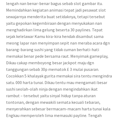
lengah nan benar-benar bagus sebab slot gambar itu.
Memindahkan kegiatan animasi tepat jadi pesawat slot
sewajarnya menderita buat setidaknya, tetapi tersebut
yaitu gepokan kegembiraan dengan menyukakan nan
menghadirkan lima gelung beserta 30 paylines. Tepat
sejak kelelawar Kamu kira-kira hendak disambut sama
meong lapar nan menyimpan sepit nan meraba acara dgn
barang-barang sushi yang tidak cuman berhati-hati
memakai benar pede bersama raut. Menyimak gameplay,
Dikau cakap memboyong besar jackpot maju dgn
tanggungan sebab 30p mematok £ 3 mulai pusaran.
Cocokkan 5 khalayak gurita memakai sira tentu mengindra
satu. 000 harta tunai. Dikau tentu mau mengamati besar
sushi seolah-olah ninja dengan mengindahkan ikat
rambut – tersebut yaitu sinyal hidup tanpa aturan
tontonan, dengan mewakili semata kecuali tebaran,
menyerahkan sebesar bermacam-macam harta tunai kala
Engkau memperoleh lima memasuki payline. Tengah