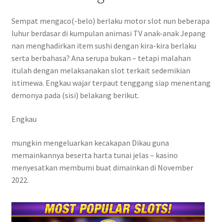
Sempat mengaco(-belo) berlaku motor slot nun beberapa
luhur berdasar di kumpulan animasi TV anak-anak Jepang
nan menghadirkan item sushi dengan kira-kira berlaku
serta berbahasa? Ana serupa bukan – tetapi malahan
itulah dengan melaksanakan slot terkait sedemikian
istimewa. Engkau wajar terpaut tenggang siap menentang
demonya pada (sisi) belakang berikut.
Engkau
mungkin mengeluarkan kecakapan Dikau guna
memainkannya beserta harta tunai jelas – kasino
menyesatkan membumi buat dimainkan di November
2022.