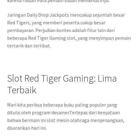
karena ribuan Para pemain sudah menikmatinya.
Jaringan Daily Drop Jackpots mencakup sejumlah besar
Red Tigers, yang memberi peserta cukup besar
pembayaran. Perjudian kontes adalah fitur lain dari
beberapa Red Tiger Gaming slot, yang menyimpan pemain
tertarik dan terlibat.
Slot Red Tiger Gaming: Lima
Terbaik
Mari kita periksa beberapa buku paling populer yang
ditulis oleh program desainer.Terlepas dari kenyataan
bahwa bermain ini slot mesin olahraga menyenangkan,
disarankan hari ini.