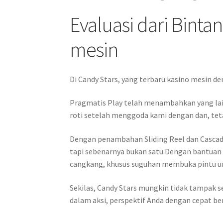
Evaluasi dari Bint
mesin
Di Candy Stars, yang terbaru kasino mesin 
Pragmatis Play telah menambahkan yang lain
roti setelah menggoda kami dengan dan, tet
Dengan penambahan Sliding Reel dan Cascadi
tapi sebenarnya bukan satu.Dengan bantuan
cangkang, khusus suguhan membuka pintu u
Sekilas, Candy Stars mungkin tidak tampak se
dalam aksi, perspektif Anda dengan cepat be