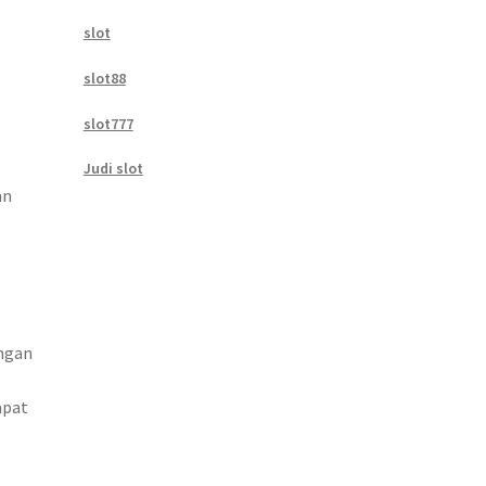
slot
slot88
slot777
Judi slot
an
engan
apat