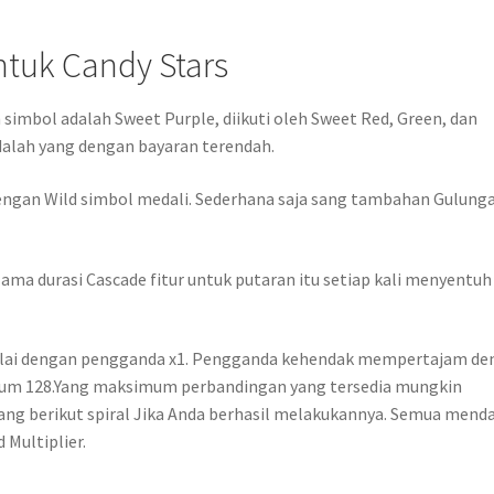
ntuk Candy Stars
imbol adalah Sweet Purple, diikuti oleh Sweet Red, Green, dan
adalah yang dengan bayaran terendah.
 dengan Wild simbol medali. Sederhana saja sang tambahan Gulung
ama durasi Cascade fitur untuk putaran itu setiap kali menyentuh
dimulai dengan pengganda x1. Pengganda kehendak mempertajam d
mum 128.Yang maksimum perbandingan yang tersedia mungkin
ng berikut spiral Jika Anda berhasil melakukannya. Semua mend
 Multiplier.