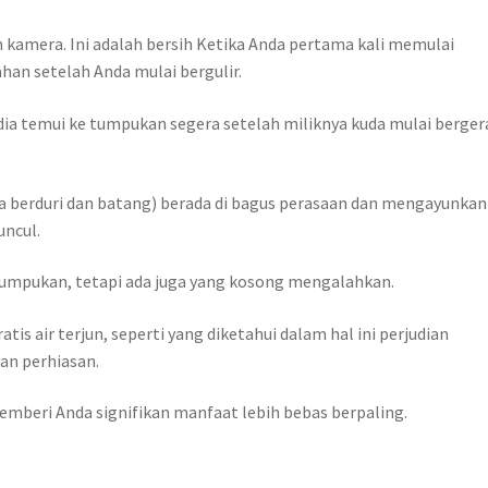
 kamera. Ini adalah bersih Ketika Anda pertama kali memulai
ahan setelah Anda mulai bergulir.
dia temui ke tumpukan segera setelah miliknya kuda mulai berger
a berduri dan batang) berada di bagus perasaan dan mengayunka
uncul.
 tumpukan, tetapi ada juga yang kosong mengalahkan.
tis air terjun, seperti yang diketahui dalam hal ini perjudian
an perhiasan.
mberi Anda signifikan manfaat lebih bebas berpaling.