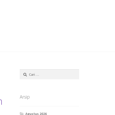
Cari
untuk:
Arsip
n
Agustus 2026