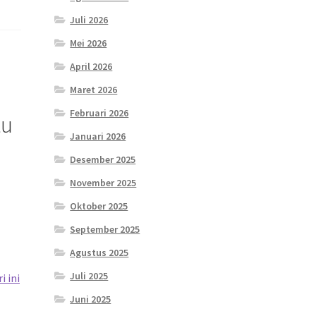
Juli 2026
Mei 2026
April 2026
Maret 2026
Februari 2026
tu
Januari 2026
Desember 2025
November 2025
Oktober 2025
September 2025
Agustus 2025
Juli 2025
i ini
Juni 2025