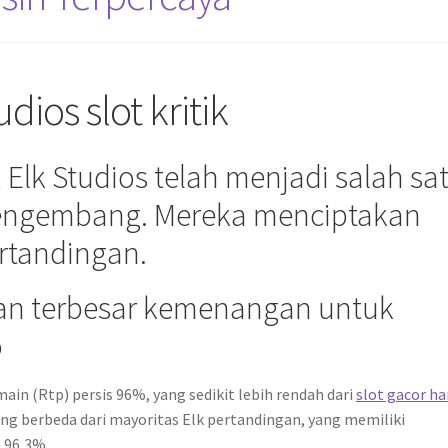
dios slot kritik
Elk Studios telah menjadi salah sa
engembang. Mereka menciptakan
ertandingan.
 dan terbesar kemenangan untuk
o
in (Rtp) persis 96%, yang sedikit lebih rendah dari
slot gacor har
ang berbeda dari mayoritas Elk pertandingan, yang memiliki
 96,3%.