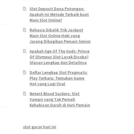
Slot Deposit Dana Potongan:
Apakah Ini Metode Terbaik buat
Main Slot Online?
Rahasia Dibalik Trik Jackpot
Main Slot Online Hoki yang
Jarang Dibagikan Pemain Senior
Apakah Age Of The Gods: Prince
Of Olympus Slot Layak Dicoba?
Ulasan Lengkap dan Detailnya
Daftar Lengkap Slot Pragmatic
Play Terbaru: Temukan Game
Hot yang Lagi Viral
Netent Blood Suckers: Slot
Vampir yang Tak Pernah
Kehabisan Darah di Hati Pemain
slot gacor hari ini