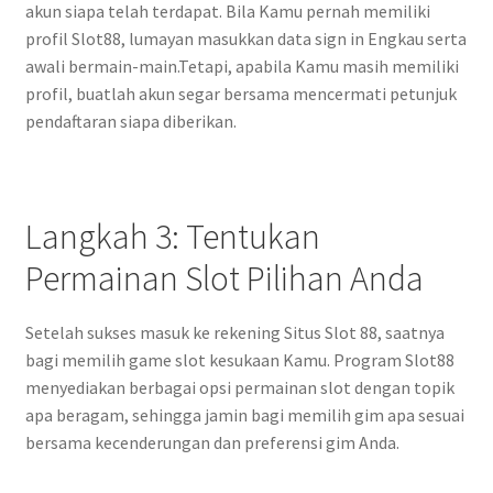
akun siapa telah terdapat. Bila Kamu pernah memiliki
profil Slot88, lumayan masukkan data sign in Engkau serta
awali bermain-main.Tetapi, apabila Kamu masih memiliki
profil, buatlah akun segar bersama mencermati petunjuk
pendaftaran siapa diberikan.
Langkah 3: Tentukan
Permainan Slot Pilihan Anda
Setelah sukses masuk ke rekening Situs Slot 88, saatnya
bagi memilih game slot kesukaan Kamu. Program Slot88
menyediakan berbagai opsi permainan slot dengan topik
apa beragam, sehingga jamin bagi memilih gim apa sesuai
bersama kecenderungan dan preferensi gim Anda.