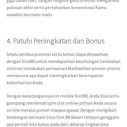
juga tahan hati. Jangan tergesa-gesa internal mengambil
putusan akhir serta pertahankan konsentrasi Kamu
sewaktu bermain-main.
4. Patuhi Peningkatan dan Bonus
Selalu periksa promosi serta bonus siapa ditawarkan
dengan Slot88 untuk mendapatkan keuntungan tambahan
internal melakukan permainan.Manfaatkan promo-promo
memesona apa dapat meningkatkan kesempatan
keberhasilan Anda.
Dengan kedatangannya ciri mobile Slot88, Anda bisa serta
gampang menikmati gim slot online pilihan Anda secara
on line melalui ponsel maupun gawai. Dengan mengikuti
bimbingan bermain Situs Slot 88 dalam telepon genggam
apa pernah kita bahas pada dari, diharap Engkau bisa