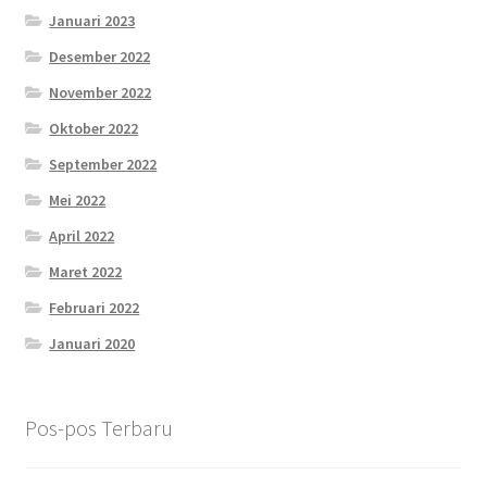
Januari 2023
Desember 2022
November 2022
Oktober 2022
September 2022
Mei 2022
April 2022
Maret 2022
Februari 2022
Januari 2020
Pos-pos Terbaru