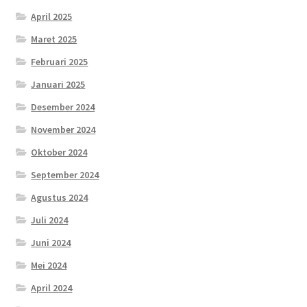
April 2025
Maret 2025
Februari 2025
Januari 2025
Desember 2024
November 2024
Oktober 2024
September 2024
Agustus 2024
Juli 2024
Juni 2024
Mei 2024
April 2024