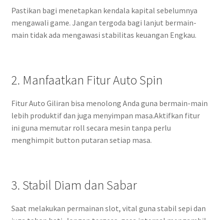
Pastikan bagi menetapkan kendala kapital sebelumnya
mengawali game. Jangan tergoda bagi lanjut bermain-
main tidak ada mengawasi stabilitas keuangan Engkau.
2. Manfaatkan Fitur Auto Spin
Fitur Auto Giliran bisa menolong Anda guna bermain-main
lebih produktif dan juga menyimpan masa.Aktifkan fitur
ini guna memutar roll secara mesin tanpa perlu
menghimpit button putaran setiap masa.
3. Stabil Diam dan Sabar
Saat melakukan permainan slot, vital guna stabil sepi dan