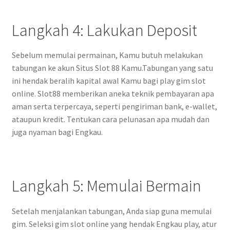
Langkah 4: Lakukan Deposit
Sebelum memulai permainan, Kamu butuh melakukan
tabungan ke akun Situs Slot 88 Kamu.Tabungan yang satu
ini hendak beralih kapital awal Kamu bagi play gim slot
online. Slot88 memberikan aneka teknik pembayaran apa
aman serta terpercaya, seperti pengiriman bank, e-wallet,
ataupun kredit. Tentukan cara pelunasan apa mudah dan
juga nyaman bagi Engkau.
Langkah 5: Memulai Bermain
Setelah menjalankan tabungan, Anda siap guna memulai
gim. Seleksi gim slot online yang hendak Engkau play, atur