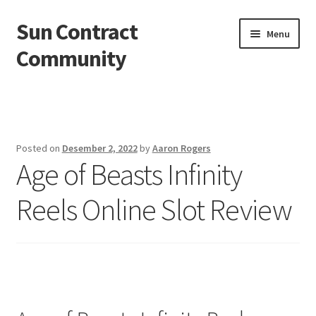
Sun Contract
Skip
Skip
Menu
to
to
Community
navigation
content
Beranda
About us
Posted on
Desember 2, 2022
by
Aaron Rogers
Age of Beasts Infinity
Contact us
Reels Online Slot Review
Privacy Policy