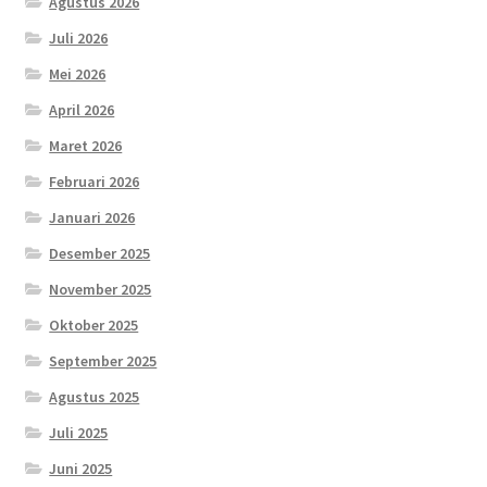
Agustus 2026
Juli 2026
Mei 2026
April 2026
Maret 2026
Februari 2026
Januari 2026
Desember 2025
November 2025
Oktober 2025
September 2025
Agustus 2025
Juli 2025
Juni 2025