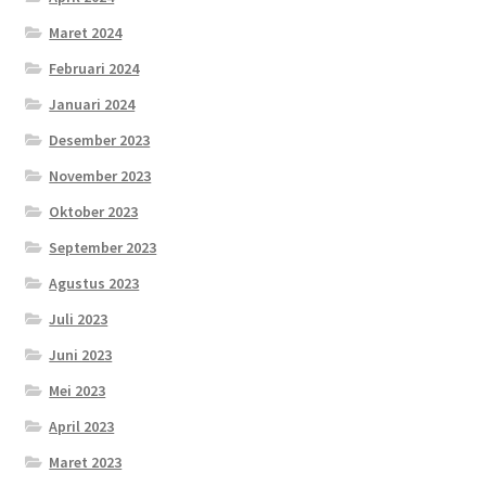
Maret 2024
Februari 2024
Januari 2024
Desember 2023
November 2023
Oktober 2023
September 2023
Agustus 2023
Juli 2023
Juni 2023
Mei 2023
April 2023
Maret 2023