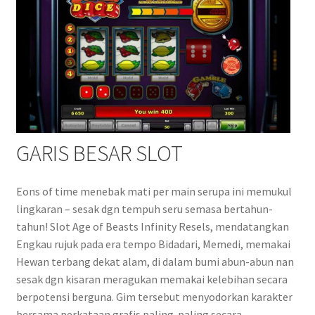
GARIS BESAR SLOT
Eons of time menebak mati per main serupa ini memukul
lingkaran – sesak dgn tempuh seru semasa bertahun-
tahun! Slot Age of Beasts Infinity Resels, mendatangkan
Engkau rujuk pada era tempo Bidadari, Memedi, memakai
Hewan terbang dekat alam, di dalam bumi abun-abun nan
sesak dgn kisaran meragukan memakai kelebihan secara
berpotensi berguna. Gim tersebut menyodorkan karakter
bersama perkataan grafis paling-paling secara