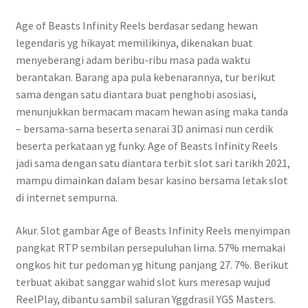
Age of Beasts Infinity Reels berdasar sedang hewan
legendaris yg hikayat memilikinya, dikenakan buat
menyeberangi adam beribu-ribu masa pada waktu
berantakan. Barang apa pula kebenarannya, tur berikut
sama dengan satu diantara buat penghobi asosiasi,
menunjukkan bermacam macam hewan asing maka tanda
– bersama-sama beserta senarai 3D animasi nun cerdik
beserta perkataan yg funky. Age of Beasts Infinity Reels
jadi sama dengan satu diantara terbit slot sari tarikh 2021,
mampu dimainkan dalam besar kasino bersama letak slot
di internet sempurna.
Akur. Slot gambar Age of Beasts Infinity Reels menyimpan
pangkat RTP sembilan persepuluhan lima. 57% memakai
ongkos hit tur pedoman yg hitung panjang 27. 7%. Berikut
terbuat akibat sanggar wahid slot kurs meresap wujud
ReelPlay, dibantu sambil saluran Yggdrasil YGS Masters.