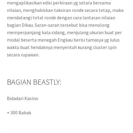
mengaplikasikan edisi perkiraan yg setara bersama
nilaian, menghabiskan taksiran ronde secara tetap, maka
mendatangi total ronde dengan cara lantaran nilaian
bagian Dikau. Saran-saran tersebut bisa menolong
memperpanjang kala sidang, menjulang ukuran buat per
modal beserta menegah Engkau berisi tamasya yg lulus
waktu buat hendaknya menyentuh kurang cluster spin
secara rupawan.
BAGIAN BEASTLY:
Bidadari Kasino
+ 300 Babak