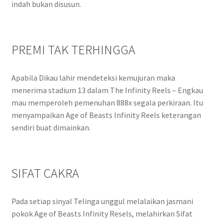
indah bukan disusun.
PREMI TAK TERHINGGA
Apabila Dikau lahir mendeteksi kemujuran maka
menerima stadium 13 dalam The Infinity Reels – Engkau
mau memperoleh pemenuhan 888x segala perkiraan. Itu
menyampaikan Age of Beasts Infinity Reels keterangan
sendiri buat dimainkan.
SIFAT CAKRA
Pada setiap sinyal Telinga unggul melalaikan jasmani
pokok Age of Beasts Infinity Resels, melahirkan Sifat