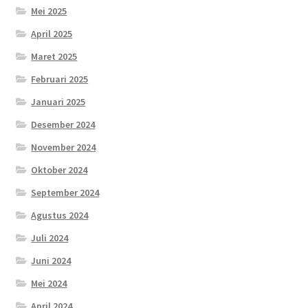
Mei 2025
April 2025
Maret 2025
Februari 2025
Januari 2025
Desember 2024
November 2024
Oktober 2024
September 2024
Agustus 2024
Juli 2024
Juni 2024
Mei 2024
April 2024