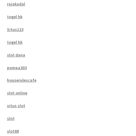
rajakadal
togel hk
Situs123
togel hk
slot dana
pompa303
houserulescafe
slot online
situs slot
slot
slot88