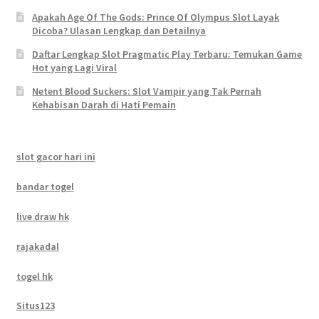
Apakah Age Of The Gods: Prince Of Olympus Slot Layak
Dicoba? Ulasan Lengkap dan Detailnya
Daftar Lengkap Slot Pragmatic Play Terbaru: Temukan Game
Hot yang Lagi Viral
Netent Blood Suckers: Slot Vampir yang Tak Pernah
Kehabisan Darah di Hati Pemain
slot gacor hari ini
bandar togel
live draw hk
rajakadal
togel hk
Situs123