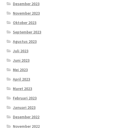
Desember 2023
November 2023
Oktober 2023
September 2023
Agustus 2023
Juli 2023
Juni 2023
Mei 2023
April 2023
Maret 2023
Februari 2023
Januari 2023
Desember 2022
November 2022