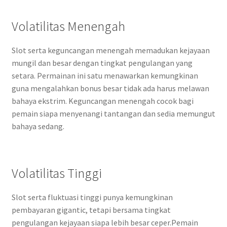
Volatilitas Menengah
Slot serta keguncangan menengah memadukan kejayaan
mungil dan besar dengan tingkat pengulangan yang
setara. Permainan ini satu menawarkan kemungkinan
guna mengalahkan bonus besar tidak ada harus melawan
bahaya ekstrim. Keguncangan menengah cocok bagi
pemain siapa menyenangi tantangan dan sedia memungut
bahaya sedang.
Volatilitas Tinggi
Slot serta fluktuasi tinggi punya kemungkinan
pembayaran gigantic, tetapi bersama tingkat
pengulangan kejayaan siapa lebih besar ceper.Pemain