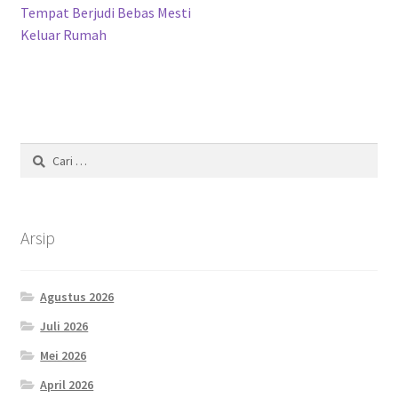
pos
Tempat Berjudi Bebas Mesti
Keluar Rumah
Cari
untuk:
Arsip
Agustus 2026
Juli 2026
Mei 2026
April 2026