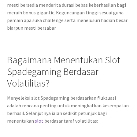
mesti bersedia menderita durasi bebas keberhasilan bagi
meraih bonus gigantic. Keguncangan tinggi sesuai guna
pemain apa suka challenge serta menelusuri hadiah besar
biarpun mesti bersabar.
Bagaimana Menentukan Slot
Spadegaming Berdasar
Volatilitas?
Menyeleksi slot Spadegaming berdasarkan fluktuasi
adalah rencana penting untuk meningkatkan kesempatan
berhasil. Selanjutnya ialah sedikit petunjuk bagi
menentukan
slot
berdasar taraf volatilitas: