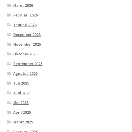
Maret 2026
Februari 2026
Januari 2026
Desember 2025
November 2025
Oktober 2025
September 2025
Agustus 2025
Juli 2025
Juni 2025
Mei 2025
April 2025
Maret 2025
Februari 2025