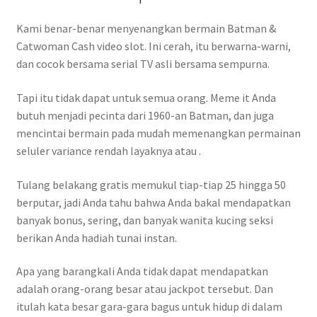
Kami benar-benar menyenangkan bermain Batman &
Catwoman Cash video slot. Ini cerah, itu berwarna-warni,
dan cocok bersama serial TV asli bersama sempurna.
Tapi itu tidak dapat untuk semua orang. Meme it Anda
butuh menjadi pecinta dari 1960-an Batman, dan juga
mencintai bermain pada mudah memenangkan permainan
seluler variance rendah layaknya atau .
Tulang belakang gratis memukul tiap-tiap 25 hingga 50
berputar, jadi Anda tahu bahwa Anda bakal mendapatkan
banyak bonus, sering, dan banyak wanita kucing seksi
berikan Anda hadiah tunai instan.
Apa yang barangkali Anda tidak dapat mendapatkan
adalah orang-orang besar atau jackpot tersebut. Dan
itulah kata besar gara-gara bagus untuk hidup di dalam