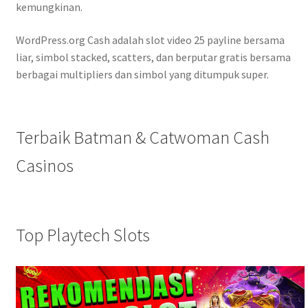
kemungkinan.
WordPress.org Cash adalah slot video 25 payline bersama
liar, simbol stacked, scatters, dan berputar gratis bersama
berbagai multipliers dan simbol yang ditumpuk super.
Terbaik Batman & Catwoman Cash
Casinos
Top Playtech Slots