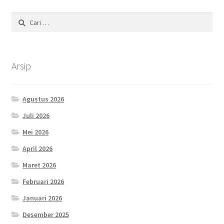
Cari
untuk:
Arsip
Agustus 2026
Juli 2026
Mei 2026
April 2026
Maret 2026
Februari 2026
Januari 2026
Desember 2025