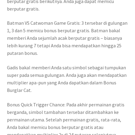
berputar gratis berikutnya. Anda juga dapat memicu
berputar gratis.
Batman VS Catwoman Game Gratis: 3 tersebar di gulungan
1, 3 dan 5 memicu bonus berputar gratis. Batman bakal
memberi Anda sejumlah acak berputar gratis – biasanya
lebih kurang 7 tetapi Anda bisa mendapatkan hingga 25
putaran bonus.
Gadis bakal memberi Anda satu simbol sebagai tumpukan
super pada semua gulungan. Anda juga akan mendapatkan
multiplier apa-pun yang Anda dapatkan dalam Bonus
Burglar Cat.
Bonus Quick Trigger Chance: Pada akhir permainan gratis
berganda, simbol tambahan tersebar ditambahkan ke
permainan utama. Setelah permainan gratis, rata-rata,
Anda bakal memicu bonus berputar gratis atau
mendapatkan multiplier 2x di 24 putaran selanjutnya.