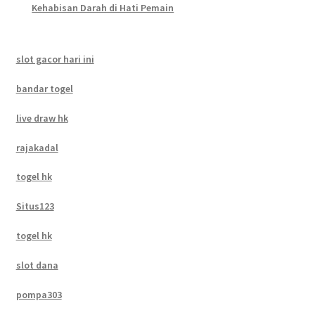
Kehabisan Darah di Hati Pemain
slot gacor hari ini
bandar togel
live draw hk
rajakadal
togel hk
Situs123
togel hk
slot dana
pompa303