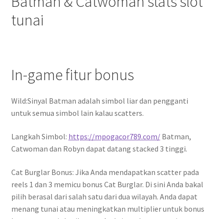
Batman & Catwoman stats slot
tunai
In-game fitur bonus
Wild:Sinyal Batman adalah simbol liar dan pengganti
untuk semua simbol lain kalau scatters.
Langkah Simbol:
https://mpogacor789.com/
Batman,
Catwoman dan Robyn dapat datang stacked 3 tinggi.
Cat Burglar Bonus: Jika Anda mendapatkan scatter pada
reels 1 dan 3 memicu bonus Cat Burglar. Di sini Anda bakal
pilih berasal dari salah satu dari dua wilayah. Anda dapat
menang tunai atau meningkatkan multiplier untuk bonus