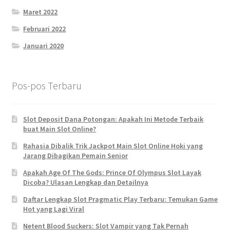
Maret 2022
Februari 2022
Januari 2020
Pos-pos Terbaru
Slot Deposit Dana Potongan: Apakah Ini Metode Terbaik
buat Main Slot Online?
Rahasia Dibalik Trik Jackpot Main Slot Online Hoki yang
Jarang Dibagikan Pemain Senior
Apakah Age Of The Gods: Prince Of Olympus Slot Layak
Dicoba? Ulasan Lengkap dan Detailnya
Daftar Lengkap Slot Pragmatic Play Terbaru: Temukan Game
Hot yang Lagi Viral
Netent Blood Suckers: Slot Vampir yang Tak Pernah