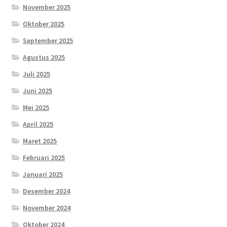
November 2025
Oktober 2025
September 2025
Agustus 2025
Juli 2025
Juni 2025
Mei 2025
April 2025
Maret 2025
Februari 2025
Januari 2025
Desember 2024
November 2024
Oktober 2024