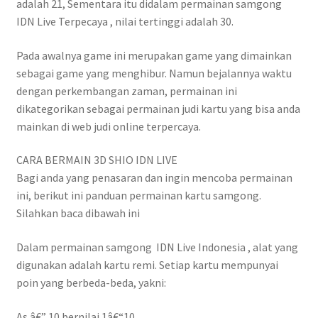
adalah 21, Sementara itu didalam permainan samgong
IDN Live Terpecaya , nilai tertinggi adalah 30.
Pada awalnya game ini merupakan game yang dimainkan
sebagai game yang menghibur. Namun bejalannya waktu
dengan perkembangan zaman, permainan ini
dikategorikan sebagai permainan judi kartu yang bisa anda
mainkan di web judi online terpercaya.
CARA BERMAIN 3D SHIO IDN LIVE
Bagi anda yang penasaran dan ingin mencoba permainan
ini, berikut ini panduan permainan kartu samgong.
Silahkan baca dibawah ini
Dalam permainan samgong IDN Live Indonesia , alat yang
digunakan adalah kartu remi. Setiap kartu mempunyai
poin yang berbeda-beda, yakni:
As â€” 10 bernilai 1â€“10