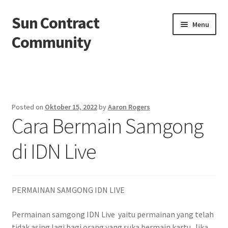
Sun Contract
Skip
Skip
Menu
to
to
Community
navigation
content
Beranda
About us
Posted on
Oktober 15, 2022
by
Aaron Rogers
Cara Bermain Samgong
Contact us
di IDN Live
Privacy Policy
PERMAINAN SAMGONG IDN LIVE
Permainan samgong IDN Live yaitu permainan yang telah
tidak asing lagi bagi orang yang suka bermain kartu. Jika