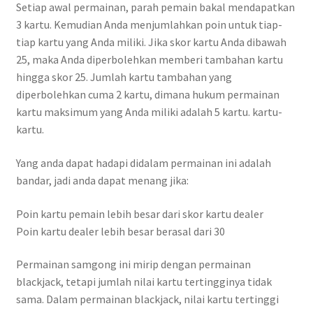
Setiap awal permainan, parah pemain bakal mendapatkan
3 kartu. Kemudian Anda menjumlahkan poin untuk tiap-
tiap kartu yang Anda miliki. Jika skor kartu Anda dibawah
25, maka Anda diperbolehkan memberi tambahan kartu
hingga skor 25. Jumlah kartu tambahan yang
diperbolehkan cuma 2 kartu, dimana hukum permainan
kartu maksimum yang Anda miliki adalah 5 kartu. kartu-
kartu.
Yang anda dapat hadapi didalam permainan ini adalah
bandar, jadi anda dapat menang jika:
Poin kartu pemain lebih besar dari skor kartu dealer
Poin kartu dealer lebih besar berasal dari 30
Permainan samgong ini mirip dengan permainan
blackjack, tetapi jumlah nilai kartu tertingginya tidak
sama. Dalam permainan blackjack, nilai kartu tertinggi