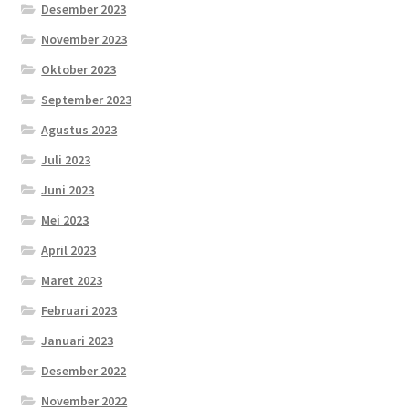
Desember 2023
November 2023
Oktober 2023
September 2023
Agustus 2023
Juli 2023
Juni 2023
Mei 2023
April 2023
Maret 2023
Februari 2023
Januari 2023
Desember 2022
November 2022