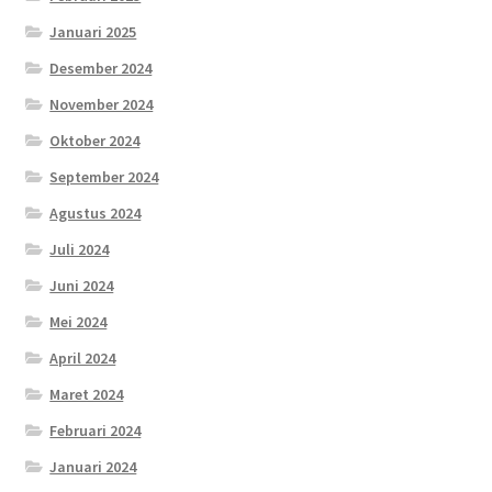
Januari 2025
Desember 2024
November 2024
Oktober 2024
September 2024
Agustus 2024
Juli 2024
Juni 2024
Mei 2024
April 2024
Maret 2024
Februari 2024
Januari 2024