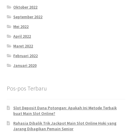
Oktober 2022
September 2022
Mei 2022
April 2022
Maret 2022
Februari 2022
Januari 2020
Pos-pos Terbaru
Slot Deposit Dana Potongan: Apakah Ini Metode Terbaik
buat Main Slot Online?
Rahasia Dibalik Trik Jackpot Main Slot Online Hoki yang
Jarang Dibagikan Pemain Senior