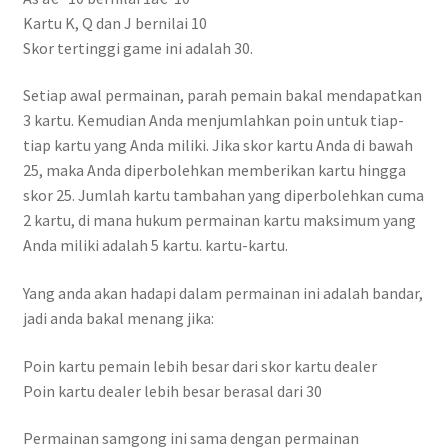
Kartu K, Q dan J bernilai 10
Skor tertinggi game ini adalah 30.
Setiap awal permainan, parah pemain bakal mendapatkan
3 kartu. Kemudian Anda menjumlahkan poin untuk tiap-
tiap kartu yang Anda miliki. Jika skor kartu Anda di bawah
25, maka Anda diperbolehkan memberikan kartu hingga
skor 25. Jumlah kartu tambahan yang diperbolehkan cuma
2 kartu, di mana hukum permainan kartu maksimum yang
Anda miliki adalah 5 kartu. kartu-kartu.
Yang anda akan hadapi dalam permainan ini adalah bandar,
jadi anda bakal menang jika:
Poin kartu pemain lebih besar dari skor kartu dealer
Poin kartu dealer lebih besar berasal dari 30
Permainan samgong ini sama dengan permainan