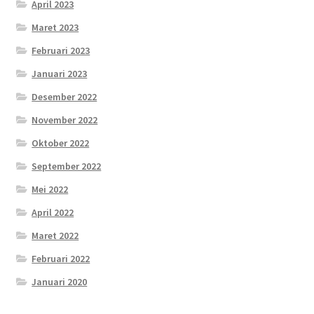
April 2023
Maret 2023
Februari 2023
Januari 2023
Desember 2022
November 2022
Oktober 2022
September 2022
Mei 2022
April 2022
Maret 2022
Februari 2022
Januari 2020