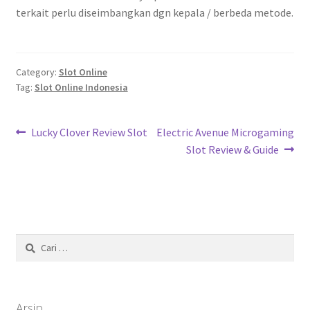
terkait perlu diseimbangkan dgn kepala / berbeda metode.
Category:
Slot Online
Tag:
Slot Online Indonesia
Navigasi
Previous
Next
Lucky Clover Review Slot
Electric Avenue Microgaming
post:
post:
Slot Review & Guide
pos
Cari
untuk:
Arsip