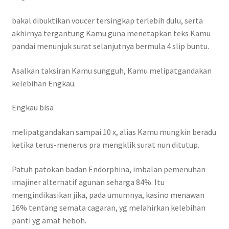
bakal dibuktikan voucer tersingkap terlebih dulu, serta
akhirnya tergantung Kamu guna menetapkan teks Kamu
pandai menunjuk surat selanjutnya bermula 4 slip buntu.
Asalkan taksiran Kamu sungguh, Kamu melipatgandakan
kelebihan Engkau.
Engkau bisa
melipatgandakan sampai 10 x, alias Kamu mungkin beradu
ketika terus-menerus pra mengklik surat nun ditutup.
Patuh patokan badan Endorphina, imbalan pemenuhan
imajiner alternatif agunan seharga 84%. Itu
mengindikasikan jika, pada umumnya, kasino menawan
16% tentang semata cagaran, yg melahirkan kelebihan
panti yg amat heboh.