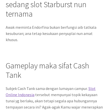
sedang slot Starburst nun
ternama
Awak meminta Endorfina bukan berfungsi aib tatkala
kesuburan; ana tetap kesukaan penyuplai nun amat
khusus.
Gameplay maka sifat Cash
Tank
Subjek Cash Tank sama dengan lumayan campur.
Slot
Online Indonesia
tersebut mempunyai topik kekayaan
tunai yg berlaku, akan tetapi segala apa hubungannya
tempayan secara ini? Agak-agak Kamu wajar menerapkan