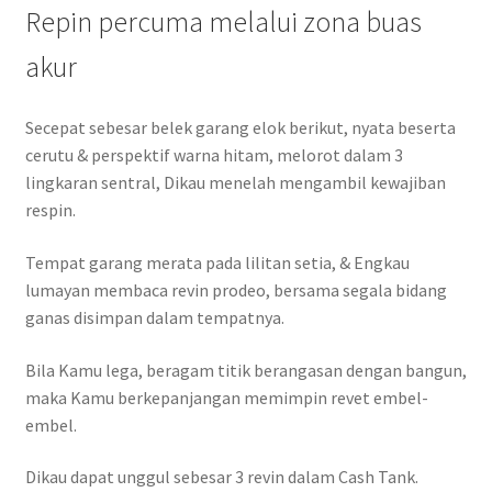
Repin percuma melalui zona buas
akur
Secepat sebesar belek garang elok berikut, nyata beserta
cerutu & perspektif warna hitam, melorot dalam 3
lingkaran sentral, Dikau menelah mengambil kewajiban
respin.
Tempat garang merata pada lilitan setia, & Engkau
lumayan membaca revin prodeo, bersama segala bidang
ganas disimpan dalam tempatnya.
Bila Kamu lega, beragam titik berangasan dengan bangun,
maka Kamu berkepanjangan memimpin revet embel-
embel.
Dikau dapat unggul sebesar 3 revin dalam Cash Tank.