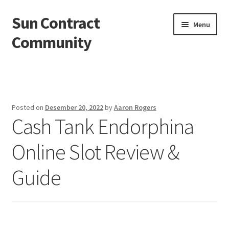
Sun Contract
Skip
Skip
Menu
to
to
Community
navigation
content
Beranda
About us
Posted on
Desember 20, 2022
by
Aaron Rogers
Cash Tank Endorphina
Contact us
Online Slot Review &
Privacy Policy
Guide