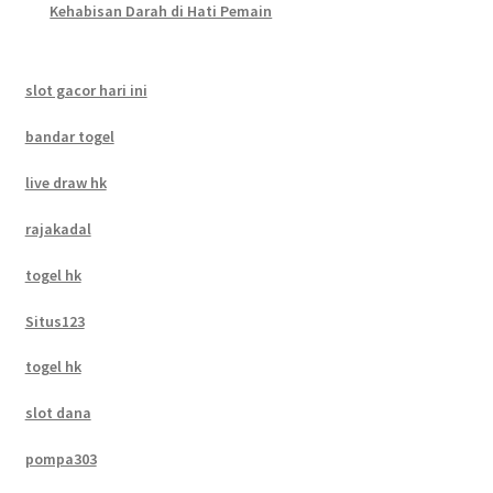
Kehabisan Darah di Hati Pemain
slot gacor hari ini
bandar togel
live draw hk
rajakadal
togel hk
Situs123
togel hk
slot dana
pompa303