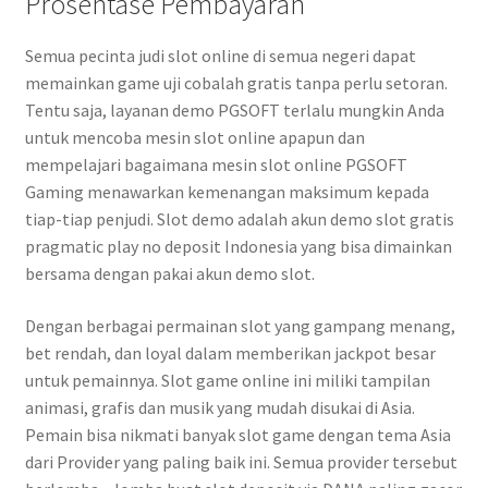
Prosentase Pembayaran
Semua pecinta judi slot online di semua negeri dapat
memainkan game uji cobalah gratis tanpa perlu setoran.
Tentu saja, layanan demo PGSOFT terlalu mungkin Anda
untuk mencoba mesin slot online apapun dan
mempelajari bagaimana mesin slot online PGSOFT
Gaming menawarkan kemenangan maksimum kepada
tiap-tiap penjudi. Slot demo adalah akun demo slot gratis
pragmatic play no deposit Indonesia yang bisa dimainkan
bersama dengan pakai akun demo slot.
Dengan berbagai permainan slot yang gampang menang,
bet rendah, dan loyal dalam memberikan jackpot besar
untuk pemainnya. Slot game online ini miliki tampilan
animasi, grafis dan musik yang mudah disukai di Asia.
Pemain bisa nikmati banyak slot game dengan tema Asia
dari Provider yang paling baik ini. Semua provider tersebut