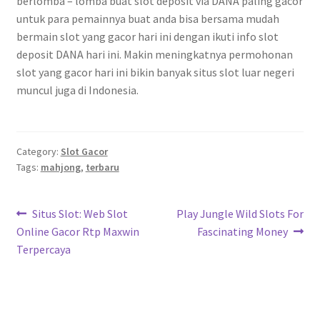
berlomba – lomba buat slot deposit via DANA paling gacor
untuk para pemainnya buat anda bisa bersama mudah
bermain slot yang gacor hari ini dengan ikuti info slot
deposit DANA hari ini. Makin meningkatnya permohonan
slot yang gacor hari ini bikin banyak situs slot luar negeri
muncul juga di Indonesia.
Category:
Slot Gacor
Tags:
mahjong
,
terbaru
Navigasi
Previous
Next
Situs Slot: Web Slot
Play Jungle Wild Slots For
post:
post:
Online Gacor Rtp Maxwin
Fascinating Money
pos
Terpercaya