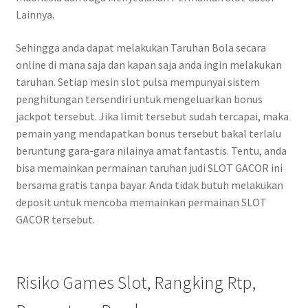
Lainnya.
Sehingga anda dapat melakukan Taruhan Bola secara
online di mana saja dan kapan saja anda ingin melakukan
taruhan. Setiap mesin slot pulsa mempunyai sistem
penghitungan tersendiri untuk mengeluarkan bonus
jackpot tersebut. Jika limit tersebut sudah tercapai, maka
pemain yang mendapatkan bonus tersebut bakal terlalu
beruntung gara-gara nilainya amat fantastis. Tentu, anda
bisa memainkan permainan taruhan judi SLOT GACOR ini
bersama gratis tanpa bayar. Anda tidak butuh melakukan
deposit untuk mencoba memainkan permainan SLOT
GACOR tersebut.
Risiko Games Slot, Rangking Rtp,