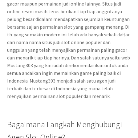
gacor maupun permainan judi online lainnya. Situs judi
online resmi masih terus berikan tiap tiap anggotanya
pelung besar didalam mendapatkan sejumlah keuntungan
bersama sajian permainan slot yang gampang menang. Di
th. yang semakin modern ini telah ada banyak sekali daftar
dari nama nama situs judi slot online populer dan
unggulan yang telah menyajikan permainan paling gacor
dan menarik tiap tiap harinya. Dan salah satunya yaitu web
Mustang303 yang kini udah direkomendasikan untuk anda
semua andaikan ingin memainkan game paling baik di
Indonesia. Mustang303 menjadi salah satu agen judi
terbaik dan terbesar di Indonesia yang mana telah
menyajikan permainan slot populer dan menarik.
Bagaimana Langkah Menghubungi
Agen Slot Online?