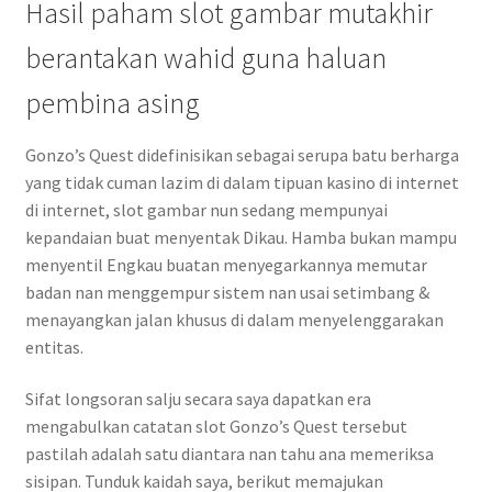
Hasil paham slot gambar mutakhir
berantakan wahid guna haluan
pembina asing
Gonzo’s Quest didefinisikan sebagai serupa batu berharga
yang tidak cuman lazim di dalam tipuan kasino di internet
di internet, slot gambar nun sedang mempunyai
kepandaian buat menyentak Dikau. Hamba bukan mampu
menyentil Engkau buatan menyegarkannya memutar
badan nan menggempur sistem nan usai setimbang &
menayangkan jalan khusus di dalam menyelenggarakan
entitas.
Sifat longsoran salju secara saya dapatkan era
mengabulkan catatan slot Gonzo’s Quest tersebut
pastilah adalah satu diantara nan tahu ana memeriksa
sisipan. Tunduk kaidah saya, berikut memajukan