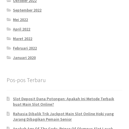
Oktober 2022
September 2022
Mei 2022
April 2022
Maret 2022
Februari 2022
Januari 2020
Pos-pos Terbaru
Slot Deposit Dana Potongan: Apakah Ini Metode Terbaik
buat Main Slot Online?
Rahasia Dibalik Trik Jackpot Main Slot Online Hoki yang
Jarang Dibagikan Pemain Senior
Apakah Age Of The Gods: Prince Of Olympus Slot Layak