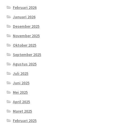
Februari 2026
Januari 2026
Desember 2025
November 2025
Oktober 2025
September 2025
Agustus 2025
Juli 2025
Juni 2025
Mei 2025
April 2025
Maret 2025
Februari 2025