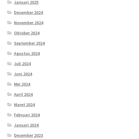
Januari 2025
Desember 2024
November 2024
Oktober 2024
September 2024
Agustus 2024
Juli 2024
Juni 2024
Mei 2024
April 2024
Maret 2024
Februari 2024
Januari 2024
Desember 2023