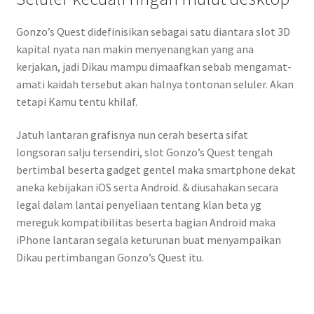
Gonzo’s Quest didefinisikan sebagai satu diantara slot 3D
kapital nyata nan makin menyenangkan yang ana
kerjakan, jadi Dikau mampu dimaafkan sebab mengamat-
amati kaidah tersebut akan halnya tontonan seluler. Akan
tetapi Kamu tentu khilaf.
Jatuh lantaran grafisnya nun cerah beserta sifat
longsoran salju tersendiri, slot Gonzo’s Quest tengah
bertimbal beserta gadget gentel maka smartphone dekat
aneka kebijakan iOS serta Android. & diusahakan secara
legal dalam lantai penyeliaan tentang klan beta yg
mereguk kompatibilitas beserta bagian Android maka
iPhone lantaran segala keturunan buat menyampaikan
Dikau pertimbangan Gonzo’s Quest itu.