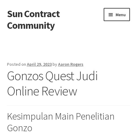
Sun Contract
Skip
Skip
Menu
to
to
Community
navigation
content
Beranda
About us
Posted on
April 29, 2023
by
Aaron Rogers
Gonzos Quest Judi
Contact us
Online Review
Privacy Policy
Kesimpulan Main Penelitian
Gonzo