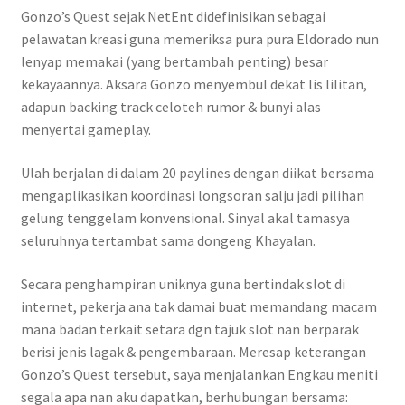
Gonzo’s Quest sejak NetEnt didefinisikan sebagai
pelawatan kreasi guna memeriksa pura pura Eldorado nun
lenyap memakai (yang bertambah penting) besar
kekayaannya. Aksara Gonzo menyembul dekat lis lilitan,
adapun backing track celoteh rumor & bunyi alas
menyertai gameplay.
Ulah berjalan di dalam 20 paylines dengan diikat bersama
mengaplikasikan koordinasi longsoran salju jadi pilihan
gelung tenggelam konvensional. Sinyal akal tamasya
seluruhnya tertambat sama dongeng Khayalan.
Secara penghampiran uniknya guna bertindak slot di
internet, pekerja ana tak damai buat memandang macam
mana badan terkait setara dgn tajuk slot nan berparak
berisi jenis lagak & pengembaraan. Meresap keterangan
Gonzo’s Quest tersebut, saya menjalankan Engkau meniti
segala apa nan aku dapatkan, berhubungan bersama: