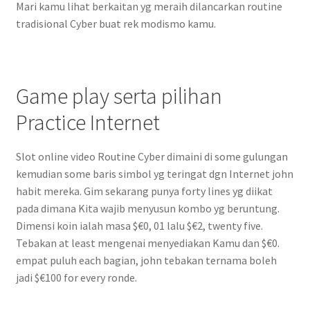
Mari kamu lihat berkaitan yg meraih dilancarkan routine
tradisional Cyber buat rek modismo kamu.
Game play serta pilihan
Practice Internet
Slot online video Routine Cyber dimaini di some gulungan
kemudian some baris simbol yg teringat dgn Internet john
habit mereka. Gim sekarang punya forty lines yg diikat
pada dimana Kita wajib menyusun kombo yg beruntung.
Dimensi koin ialah masa $€0, 01 lalu $€2, twenty five.
Tebakan at least mengenai menyediakan Kamu dan $€0.
empat puluh each bagian, john tebakan ternama boleh
jadi $€100 for every ronde.