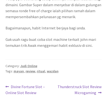
dimaini. Gambar Super dalam menyebar di dalam gulungan
semasa ronde free of charge ialah pilihan ramah dalam
mempersembahkan pelunasan yg menarik.
Bagaimanapun, habit Internet berjaya bagi anda.
Gak usah ragu buat coba slot machine terkait john mari
temukan trik Awak menggemari habit exklusiv di sini..
Category:
Judi Online
Tags:
mayan
,
review
,
ritual
,
wazdan
Navigasi
Previous
Next
Divine Fortune Slot –
Thunderstruck Slot Review
post:
post:
Online Slot Review
Microgaming
pos