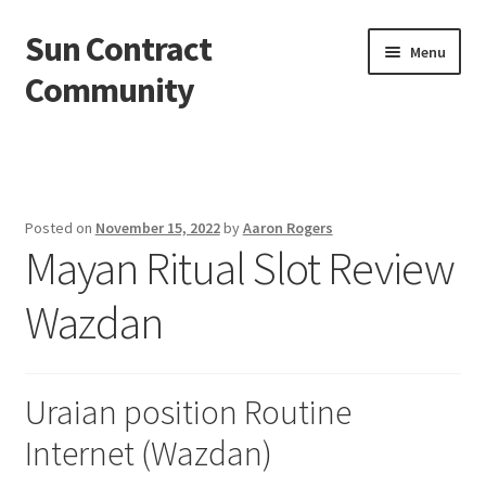
Sun Contract
Skip
Skip
Menu
to
to
Community
navigation
content
Beranda
About us
Posted on
November 15, 2022
by
Aaron Rogers
Mayan Ritual Slot Review
Contact us
Wazdan
Privacy Policy
Uraian position Routine
Internet (Wazdan)