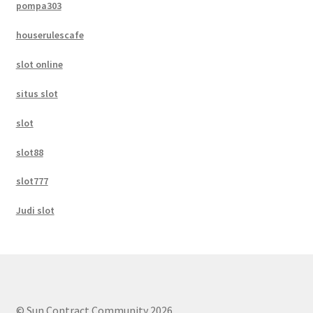
pompa303
houserulescafe
slot online
situs slot
slot
slot88
slot777
Judi slot
© Sun Contract Community 2026