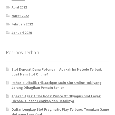
April 2022
Maret 2022
Februari 2022
Januari 2020
Pos-pos Terbaru
Slot Deposit Dana Potongan: Apakah Ini Metode Terbaik
buat Main Slot Online?
Rahasia Dibalik Trik Jackpot Main Slot Online Hoki yang
Jarang Dibagikan Pemain Senior
Apakah Age Of The Gods: Prince Of Olympus Slot Layak
Dicoba? Ulasan Lengkap dan Detailnya
Daftar Lengkap Slot Pragmatic Play Terbaru: Temukan Game
Hot yang Lagi Viral