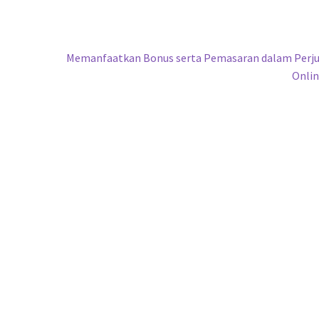
Next
Memanfaatkan Bonus serta Pemasaran dalam Perju
post:
Onli