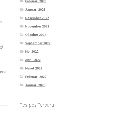
Februari 2023
Januari 2023
Desember 2022
ak
November 2022
Oktober 2022
September 2022
gi
Mei 2022
April 2022
Maret 2022
enai
Februari 2022
Januari 2020
Pos-pos Terbaru