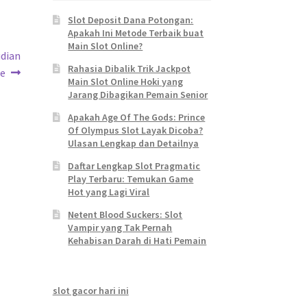
Slot Deposit Dana Potongan:
Apakah Ini Metode Terbaik buat
Main Slot Online?
dian
Rahasia Dibalik Trik Jackpot
ne
Main Slot Online Hoki yang
Jarang Dibagikan Pemain Senior
Apakah Age Of The Gods: Prince
Of Olympus Slot Layak Dicoba?
Ulasan Lengkap dan Detailnya
Daftar Lengkap Slot Pragmatic
Play Terbaru: Temukan Game
Hot yang Lagi Viral
Netent Blood Suckers: Slot
Vampir yang Tak Pernah
Kehabisan Darah di Hati Pemain
slot gacor hari ini