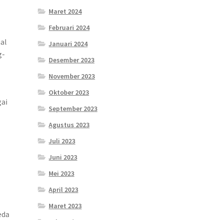
Maret 2024
Februari 2024
al
Januari 2024
g-
Desember 2023
November 2023
Oktober 2023
gai
September 2023
Agustus 2023
Juli 2023
Juni 2023
Mei 2023
April 2023
Maret 2023
eda