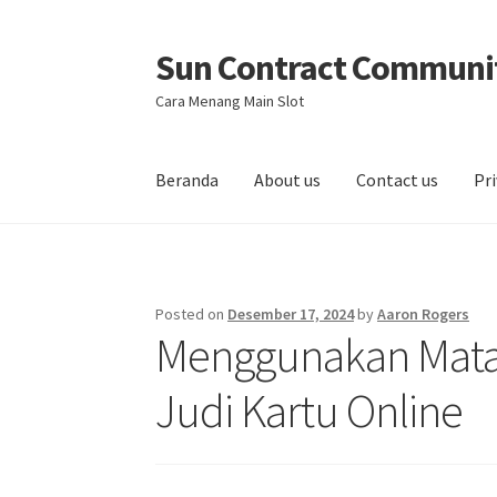
Sun Contract Communi
Skip
Skip
to
to
Cara Menang Main Slot
navigation
content
Beranda
About us
Contact us
Pri
Beranda
About us
Contact us
Privacy Policy
Posted on
Desember 17, 2024
by
Aaron Rogers
Menggunakan Mata-
Judi Kartu Online