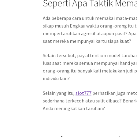
Seperti Apa Taktik Mem
Ada beberapa cara untuk memakai mata-mata 
sikap musuh Engkau waktu orang-orang itu t
mempertaruhkan agresif ataupun pasif? Apa
saat mereka mempunyai kartu siapa kuat?
Selain tersebut, pay attention model taru
luas saat mereka semua mempunyai hand ya
orang-orang itu banyak kali melakukan jud
individu lain?
Selain yang itu,
slot777
perhatikan juga met
sederhana terkecoh atau sulit dibaca? Ben
Anda meningkatkan taruhan?