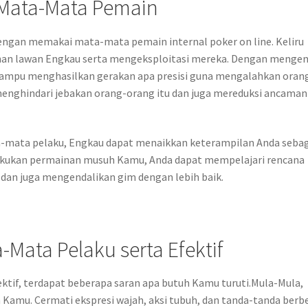
Mata-Mata Pemain
engan memakai mata-mata pemain internal poker on line. Keliru
han lawan Engkau serta mengeksploitasi mereka. Dengan mengen
ampu menghasilkan gerakan apa presisi guna mengalahkan oran
 menghindari jebakan orang-orang itu dan juga mereduksi ancaman
-mata pelaku, Engkau dapat menaikkan keterampilan Anda seba
elakukan permainan musuh Kamu, Anda dapat mempelajari rencana
an juga mengendalikan gim dengan lebih baik.
Mata Pelaku serta Efektif
tif, terdapat beberapa saran apa butuh Kamu turuti.Mula-Mula,
Kamu. Cermati ekspresi wajah, aksi tubuh, dan tanda-tanda berb