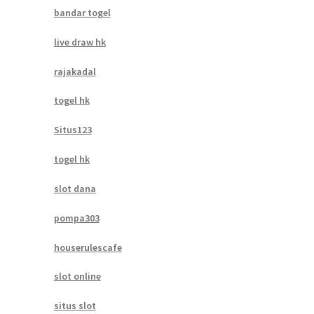
bandar togel
live draw hk
rajakadal
togel hk
Situs123
togel hk
slot dana
pompa303
houserulescafe
slot online
situs slot