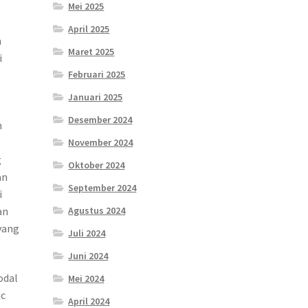
Mei 2025
April 2025
n
Maret 2025
i
Februari 2025
Januari 2025
Desember 2024
h
November 2024
g
Oktober 2024
an
September 2024
i
an
Agustus 2024
yang
Juli 2024
Juni 2024
odal
Mei 2024
ic
April 2024