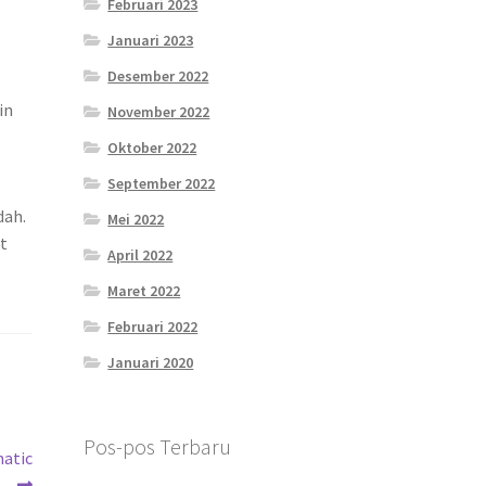
Februari 2023
Januari 2023
Desember 2022
in
November 2022
Oktober 2022
September 2022
dah.
Mei 2022
ot
April 2022
Maret 2022
Februari 2022
Januari 2020
Pos-pos Terbaru
matic