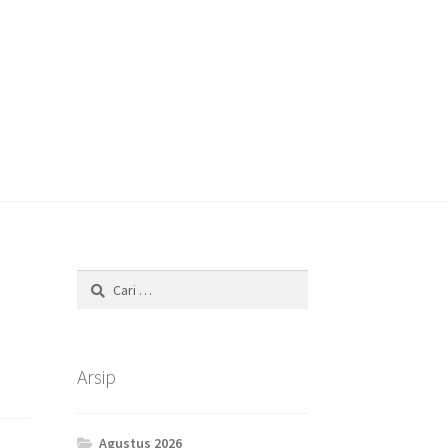
Cari
untuk:
Arsip
Agustus 2026