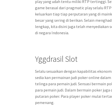
play yang udah tentu miliki RTP tertinggi. S
game berasal dari pragmatic play selalu RTP 
keluarkan tiap tiap perputaran yang di maink
besar yang sering di berikan. Selain menghad
lengkap, kita disini juga telah menyediakan 
di negara Indonesia.
Yggdrasil Slot
Selalu sesuaikan dengan kapabilitas ekonom
sedia kan permainan judi poker online dalam 
telinga para pemain judi. Sensasi bermain p
para pemain judi. Dalam bermain poker juga 
putaran poker. Para player poker mulai terta
pemenang.