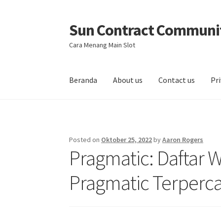
Sun Contract Communi
Skip
Skip
to
to
Cara Menang Main Slot
navigation
content
Beranda
About us
Contact us
Pri
Beranda
About us
Contact us
Privacy Policy
Posted on
Oktober 25, 2022
by
Aaron Rogers
Pragmatic: Daftar W
Pragmatic Terperc