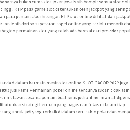
ebenarnya bukan cuma slot joker jewels sih hampir semua slot onl
tinggi. RTP pada game slot di tentukan oleh jackpot yang sering 
an para pemain. Jadi hitungan RTP slot online di lihat dari jackpo
irkan lebih dari satu pasaran togel online yang terlalu menarik da
sebagian permainan slot yang telah ada berasal dari provider popu
i anda didalam bermain mesin slot online. SLOT GACOR 2022 juga
situs judi kami. Permainan poker online tentunya sudah tidak asin
oker melawan sesama pemain buat jenis judi online ini amat digem
dibutuhkan strategi bermain yang bagus dan fokus didalam tiap
ntang untuk jadi yang terbaik di dalam satu table poker dan menja