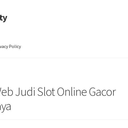
ty
vacy Policy
eb Judi Slot Online Gacor
aya