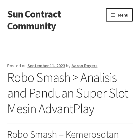
Sun Contract
Skip
Skip
Menu
to
to
Community
navigation
content
Beranda
About us
Posted on
September 11, 2023
by
Aaron Rogers
Robo Smash > Analisis
Contact us
and Panduan Super Slot
Privacy Policy
Mesin AdvantPlay
Robo Smash – Kemerosotan