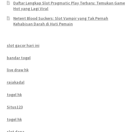
Daftar Lengkap Slot Pragmatic Play Terbaru: Temukan Game
Hot yang Lagi Viral
Netent Blood Suckers: Slot Vampir yang Tak Pernah
Kehabisan Darah di Hati Pemain
slot gacor hari ini
bandar togel
live draw hk
rajakadal
togel hk
Situs123
togel hk
slot dana