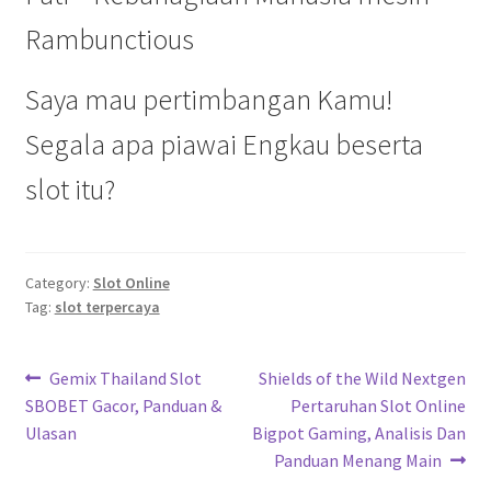
Rambunctious
Saya mau pertimbangan Kamu!
Segala apa piawai Engkau beserta
slot itu?
Category:
Slot Online
Tag:
slot terpercaya
Navigasi
Previous
Next
Gemix Thailand Slot
Shields of the Wild Nextgen
post:
post:
SBOBET Gacor, Panduan &
Pertaruhan Slot Online
pos
Ulasan
Bigpot Gaming, Analisis Dan
Panduan Menang Main