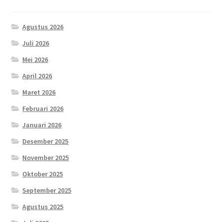
Agustus 2026
Juli 2026
Mei 2026
April 2026
Maret 2026
Februari 2026
Januari 2026
Desember 2025
November 2025
Oktober 2025
September 2025
Agustus 2025