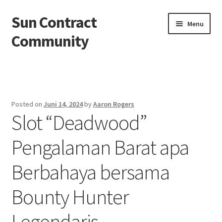
Sun Contract
Skip
Skip
Menu
to
to
Community
navigation
content
Beranda
About us
Posted on
Juni 14, 2024
by
Aaron Rogers
Slot “Deadwood”
Contact us
Pengalaman Barat apa
Privacy Policy
Berbahaya bersama
Bounty Hunter
Legendaris