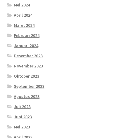
Mei 2024
April 2024
Maret 2024
Februari 2024
Januari 2024
Desember 2023
November 2023
Oktober 2023
September 2023
Agustus 2023
Juli 2023
Juni 2023
Mei 2023
April 2023