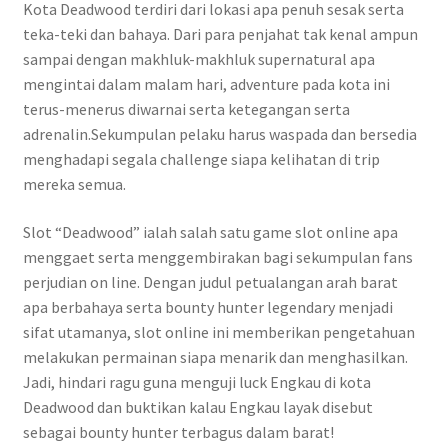
Kota Deadwood terdiri dari lokasi apa penuh sesak serta
teka-teki dan bahaya. Dari para penjahat tak kenal ampun
sampai dengan makhluk-makhluk supernatural apa
mengintai dalam malam hari, adventure pada kota ini
terus-menerus diwarnai serta ketegangan serta
adrenalin.Sekumpulan pelaku harus waspada dan bersedia
menghadapi segala challenge siapa kelihatan di trip
mereka semua.
Slot “Deadwood” ialah salah satu game slot online apa
menggaet serta menggembirakan bagi sekumpulan fans
perjudian on line. Dengan judul petualangan arah barat
apa berbahaya serta bounty hunter legendary menjadi
sifat utamanya, slot online ini memberikan pengetahuan
melakukan permainan siapa menarik dan menghasilkan.
Jadi, hindari ragu guna menguji luck Engkau di kota
Deadwood dan buktikan kalau Engkau layak disebut
sebagai bounty hunter terbagus dalam barat!