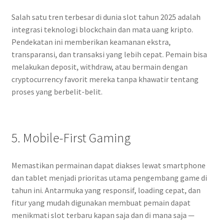
Salah satu tren terbesar di dunia slot tahun 2025 adalah
integrasi teknologi blockchain dan mata uang kripto.
Pendekatan ini memberikan keamanan ekstra,
transparansi, dan transaksi yang lebih cepat. Pemain bisa
melakukan deposit, withdraw, atau bermain dengan
cryptocurrency favorit mereka tanpa khawatir tentang
proses yang berbelit-belit.
5. Mobile-First Gaming
Memastikan permainan dapat diakses lewat smartphone
dan tablet menjadi prioritas utama pengembang game di
tahun ini. Antarmuka yang responsif, loading cepat, dan
fitur yang mudah digunakan membuat pemain dapat
menikmati slot terbaru kapan saja dan di mana saja —