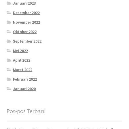
Januari 2023
Desember 2022
November 2022
Oktober 2022
September 2022
Mei 2022
April 2022
Maret 2022
Februari 2022
Januari 2020
Pos-pos Terbaru