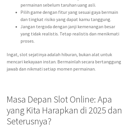
permainan sebelum taruhan uang asli.
Pilih game dengan fitur yang sesuai gaya bermain
dan tingkat risiko yang dapat kamu tanggung.
Jangan tergoda dengan janji kemenangan besar
yang tidak realistis. Tetap realistis dan menikmati
proses.
Ingat, slot sejatinya adalah hiburan, bukan alat untuk
mencari kekayaan instan. Bermainlah secara bertanggung
jawab dan nikmati setiap momen permainan.
Masa Depan Slot Online: Apa
yang Kita Harapkan di 2025 dan
Seterusnya?