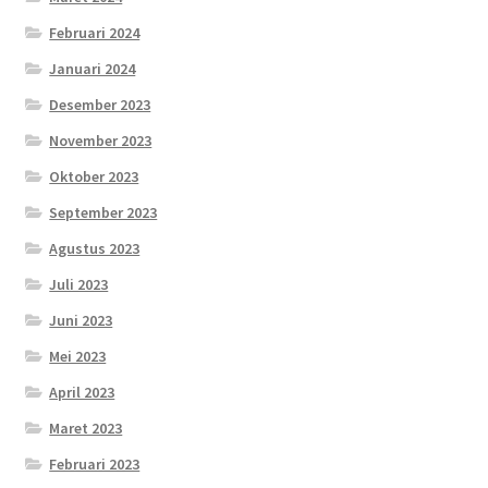
Februari 2024
Januari 2024
Desember 2023
November 2023
Oktober 2023
September 2023
Agustus 2023
Juli 2023
Juni 2023
Mei 2023
April 2023
Maret 2023
Februari 2023