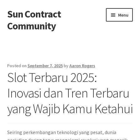
Sun Contract
Skip
Skip
Menu
to
to
Community
navigation
content
Beranda
About us
Posted on
September 7, 2025
by
Aaron Rogers
Slot Terbaru 2025:
Contact us
Inovasi dan Tren Terbaru
Privacy Policy
yang Wajib Kamu Ketahui
Seiring perkembangan teknologi yang pesat, dunia