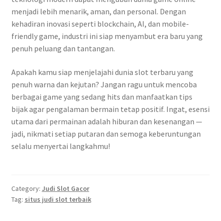
menjadi lebih menarik, aman, dan personal. Dengan
kehadiran inovasi seperti blockchain, AI, dan mobile-
friendly game, industri ini siap menyambut era baru yang
penuh peluang dan tantangan.
Apakah kamu siap menjelajahi dunia slot terbaru yang
penuh warna dan kejutan? Jangan ragu untuk mencoba
berbagai game yang sedang hits dan manfaatkan tips
bijak agar pengalaman bermain tetap positif. Ingat, esensi
utama dari permainan adalah hiburan dan kesenangan —
jadi, nikmati setiap putaran dan semoga keberuntungan
selalu menyertai langkahmu!
Category:
Judi Slot Gacor
Tag:
situs judi slot terbaik