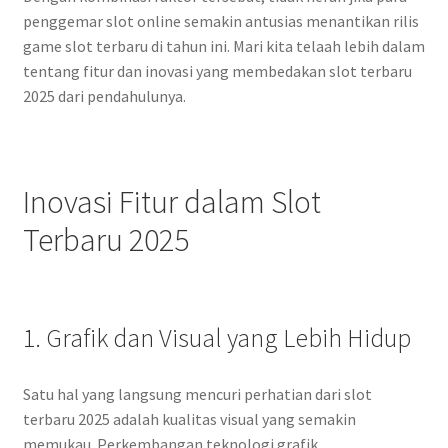
penggemar slot online semakin antusias menantikan rilis
game slot terbaru di tahun ini. Mari kita telaah lebih dalam
tentang fitur dan inovasi yang membedakan slot terbaru
2025 dari pendahulunya.
Inovasi Fitur dalam Slot
Terbaru 2025
1. Grafik dan Visual yang Lebih Hidup
Satu hal yang langsung mencuri perhatian dari slot
terbaru 2025 adalah kualitas visual yang semakin
memukau. Perkembangan teknologi grafik