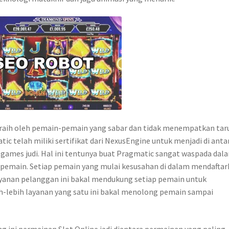
aih oleh pemain-pemain yang sabar dan tidak menempatkan tar
c telah miliki sertifikat dari NexusEngine untuk menjadi di anta
ames judi. Hal ini tentunya buat Pragmatic sangat waspada dal
 pemain. Setiap pemain yang mulai kesusahan di dalam mendafta
ayanan pelanggan ini bakal mendukung setiap pemain untuk
ih-lebih layanan yang satu ini bakal menolong pemain sampai
ng ini permainan Slot Online jadi diantara permainan yang paling