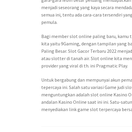
gara-gara lebih besar peluang mendapatkan 
menjadi seseorang yang kaya secara mendada
semua ini, tentu ada cara-cara tersendiri yan
pemula.
Bagi member slot online paling baru, kamu t
kita yaitu 9Gaming, dengan tampilan yang bar
Paling Besar. Slot Gacor Terbaru 2022 menjad
atau slotter di tanah air. Slot online kita 
provider yang viral di th. ini Pragmatic Play.
Untuk bergabung dan mempunyai akun pemain
tepercaya ini. Salah satu variasi Game judi s
menguntungkan adalah slot online Kasino On
andalan Kasino Online saat ini ini. Satu-satun
menyediakan link game slot terpercaya ber