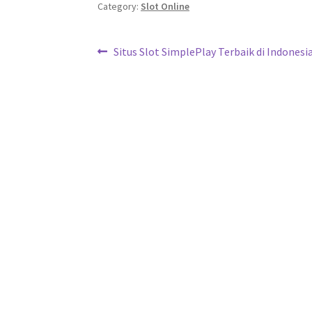
Category:
Slot Online
Navigasi
Previous
Situs Slot SimplePlay Terbaik di Indonesi
post:
pos