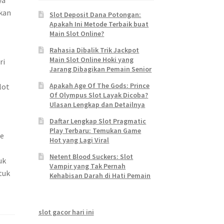
ya
tkan
Slot Deposit Dana Potongan:
Apakah Ini Metode Terbaik buat
Main Slot Online?
Rahasia Dibalik Trik Jackpot
Main Slot Online Hoki yang
ri
Jarang Dibagikan Pemain Senior
r
Apakah Age Of The Gods: Prince
lot
Of Olympus Slot Layak Dicoba?
Ulasan Lengkap dan Detailnya
Daftar Lengkap Slot Pragmatic
Play Terbaru: Temukan Game
ne
Hot yang Lagi Viral
Netent Blood Suckers: Slot
uk
Vampir yang Tak Pernah
tuk
Kehabisan Darah di Hati Pemain
slot gacor hari ini