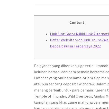
Content
Link Slot Gacor Miliki Link Alternati
Daftar Website Slot Judi Online24j
Deposit Pulsa Terpercaya 2022
Pelayanan yang diberikan juga terlalu ramah
keluhan berasal dari para pemain bersama d
Livechat yang online selama 24 jam siap meno
ataupun tentang deposit / withdraw. Dalam p
menang terbaik untuk para pemain. Karena te
Temple of Thunder, Wild Overlords, Anubis Mo
tampilan yang khas game mahjong dan memil
kami mudah dimainkan dan disempurnakan te