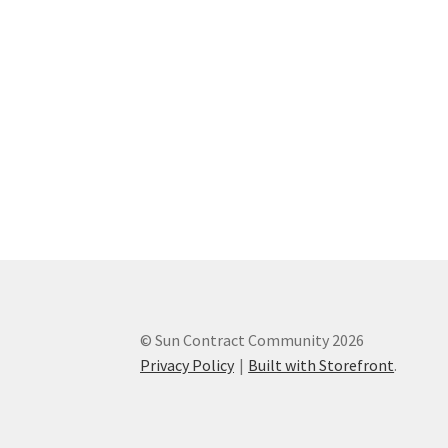
© Sun Contract Community 2026
Privacy Policy
Built with Storefront
.