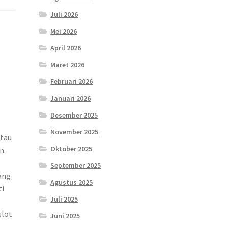
Juli 2026
Mei 2026
April 2026
Maret 2026
Februari 2026
Januari 2026
Desember 2025
November 2025
atau
Oktober 2025
n.
September 2025
ang
Agustus 2025
ti
Juli 2025
slot
Juni 2025