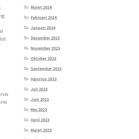
Maret 2024
k
ang
Februari 2024
Januari 2024
al
Desember 2023
lot
November 2023
Oktober 2023
September 2023
Agustus 2023
Juli 2023
ervis
Juni 2023
snis
Mei 2023
April 2023
Maret 2023