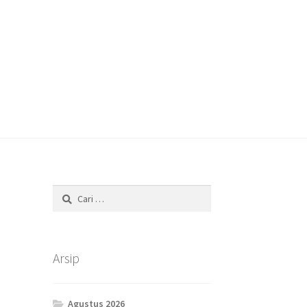
Cari
untuk:
Arsip
Agustus 2026