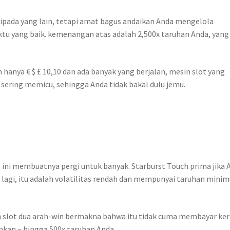
aripada yang lain, tetapi amat bagus andaikan Anda mengelola
u yang baik. kemenangan atas adalah 2,500x taruhan Anda, yang
hanya € $ £ 10,10 dan ada banyak yang berjalan, mesin slot yang
 sering memicu, sehingga Anda tidak bakal dulu jemu.
 ini membuatnya pergi untuk banyak. Starburst Touch prima jika 
, lagi, itu adalah volatilitas rendah dan mempunyai taruhan mini
 slot dua arah-win bermakna bahwa itu tidak cuma membayar ke
kan – hingga 500x taruhan Anda.