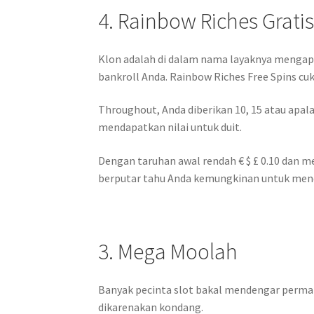
4. Rainbow Riches Gratis
Klon adalah di dalam nama layaknya mengapa
bankroll Anda. Rainbow Riches Free Spins c
Throughout, Anda diberikan 10, 15 atau apal
mendapatkan nilai untuk duit.
Dengan taruhan awal rendah € $ £ 0.10 dan m
berputar tahu Anda kemungkinan untuk mend
3. Mega Moolah
Banyak pecinta slot bakal mendengar permaina
dikarenakan kondang.