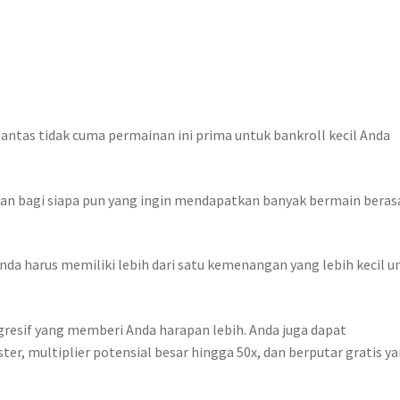
antas tidak cuma permainan ini prima untuk bankroll kecil Anda
.
ilian bagi siapa pun yang ingin mendapatkan banyak bermain beras
Anda harus memiliki lebih dari satu kemenangan yang lebih kecil u
esif yang memberi Anda harapan lebih. Anda juga dapat
, multiplier potensial besar hingga 50x, dan berputar gratis y