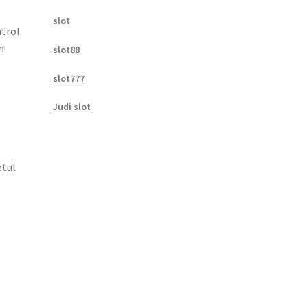
slot
ntrol
n
slot88
slot777
Judi slot
etul