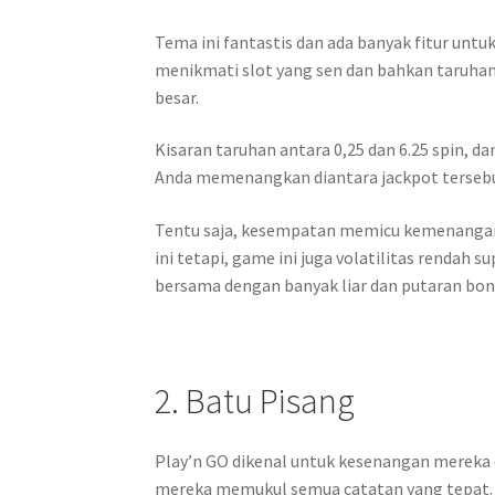
Tema ini fantastis dan ada banyak fitur untu
menikmati slot yang sen dan bahkan taruhan
besar.
Kisaran taruhan antara 0,25 dan 6.25 spin, 
Anda memenangkan diantara jackpot tersebu
Tentu saja, kesempatan memicu kemenangan 
ini tetapi, game ini juga volatilitas rendah 
bersama dengan banyak liar dan putaran bonu
2. Batu Pisang
Play’n GO dikenal untuk kesenangan mereka da
mereka memukul semua catatan yang tepat.