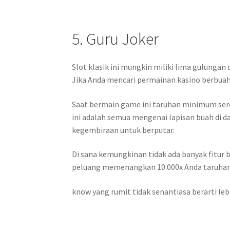
5. Guru Joker
Slot klasik ini mungkin miliki lima gulungan
Jika Anda mencari permainan kasino berbuah
Saat bermain game ini taruhan minimum sere
ini adalah semua mengenai lapisan buah di 
kegembiraan untuk berputar.
Di sana kemungkinan tidak ada banyak fitur b
peluang memenangkan 10.000x Anda taruha
know yang rumit tidak senantiasa berarti lebi