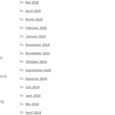
Mei 2025
April 2025
Maret 2025
Februari 2025
Januari 2025
Desember 2024
November 2024
al
Oktober 2024
September 2024
ntuk
Agustus 2024
Juli 2024
Juni 2024
ang
Mei 2024
April 2024