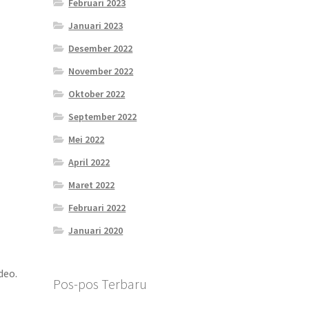
Februari 2023
Januari 2023
Desember 2022
November 2022
Oktober 2022
September 2022
Mei 2022
April 2022
Maret 2022
Februari 2022
Januari 2020
deo.
Pos-pos Terbaru