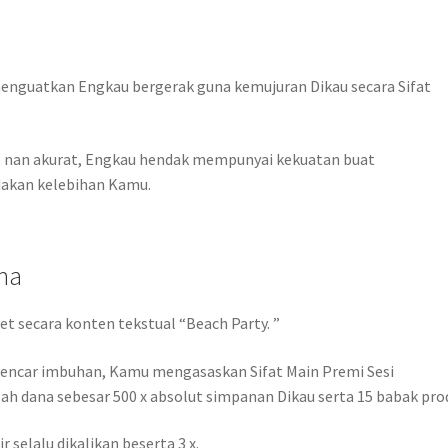
enguatkan Engkau bergerak guna kemujuran Dikau secara Sifat
ip nan akurat, Engkau hendak mempunyai kekuatan buat
akan kelebihan Kamu.
uma
et secara konten tekstual “Beach Party. ”
rpencar imbuhan, Kamu mengasaskan Sifat Main Premi Sesi
ah dana sebesar 500 x absolut simpanan Dikau serta 15 babak pro
ir selalu dikalikan beserta 3 x.