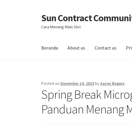
Sun Contract Communi
Skip
Skip
to
to
Cara Menang Main Slot
navigation
content
Beranda
About us
Contact us
Pri
Beranda
About us
Contact us
Privacy Policy
Posted on
Desember 14, 2023
by
Aaron Rogers
Spring Break Micro
Panduan Menang M