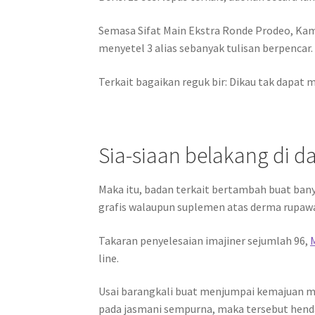
Semasa Sifat Main Ekstra Ronde Prodeo, Ka
menyetel 3 alias sebanyak tulisan berpencar.
Terkait bagaikan reguk bir: Dikau tak dapat 
Sia-siaan belakang di d
Maka itu, badan terkait bertambah buat ban
grafis walaupun suplemen atas derma rupaw
Takaran penyelesaian imajiner sejumlah 96,
line.
Usai barangkali buat menjumpai kemajuan 
pada jasmani sempurna, maka tersebut hen