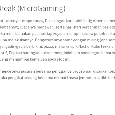
Break (MicroGaming)
uat tamasya tempo tunas, Dikau ingat karet akil balig Amerika m
at tamat, cuacanya menawan, serta hari-hari bertambah period
rta melaksanakan pada setiap kejadian sempit secara pokok sert
una melakukannya. Pengaturannya sama dengan miring (apa sam
u, gadis-gadis berbikini, pizza, maka keripik Nacho. Kubu terkait
motif, Engkau barangkali cakap mengindahkan pandangan bahar s
ang menjumpai kemajuan pada slot ini.
 mendeteksi pusaran bersama pengganda prodeo nan disajikan se
laku pengikut sedang bersama nikmati masa jempolan tarikh beri