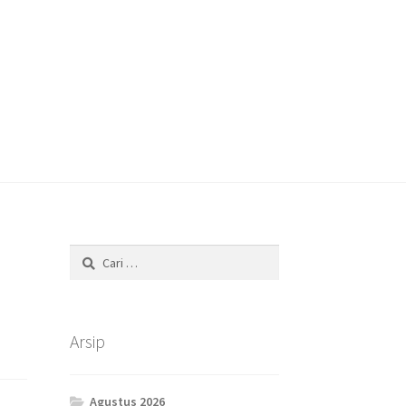
Cari
untuk:
Arsip
Agustus 2026