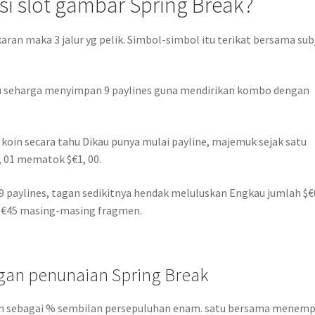
i slot gambar Spring Break?
ran maka 3 jalur yg pelik. Simbol-simbol itu terikat bersama sub
kau seharga menyimpan 9 paylines guna mendirikan kombo dengan
in secara tahu Dikau punya mulai payline, majemuk sejak satu
, 01 mematok $€1, 00.
paylines, tagan sedikitnya hendak meluluskan Engkau jumlah $€0
$€45 masing-masing fragmen.
an penunaian Spring Break
kan sebagai % sembilan persepuluhan enam. satu bersama menemp