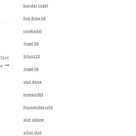
bandar togel
live draw hk
rajakadal
togel hk
Situs123
 Slot
ia
togel hk
slot dana
pompa303
houserulescafe
slot online
situs slot