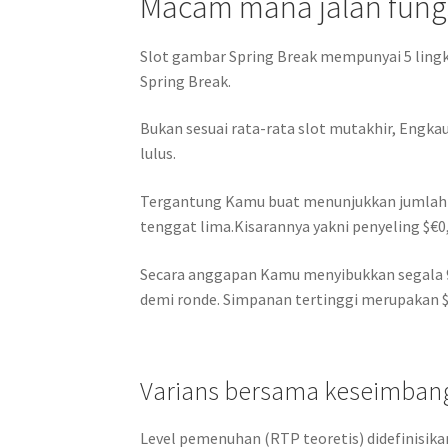
Macam mana jalan fungs
Slot gambar Spring Break mempunyai 5 lingka
Spring Break.
Bukan sesuai rata-rata slot mutakhir, Eng
lulus.
Tergantung Kamu buat menunjukkan jumlah ko
tenggat lima.Kisarannya yakni penyeling $€0
Secara anggapan Kamu menyibukkan segala 9 
demi ronde. Simpanan tertinggi merupakan 
Varians bersama keseimbang
Level pemenuhan (RTP teoretis) didefinisi