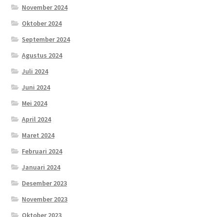
November 2024
Oktober 2024
September 2024
Agustus 2024
Juli 2024
Juni 2024
Mei 2024
April 2024
Maret 2024
Februari 2024
Januari 2024
Desember 2023
November 2023
Oktober 2023