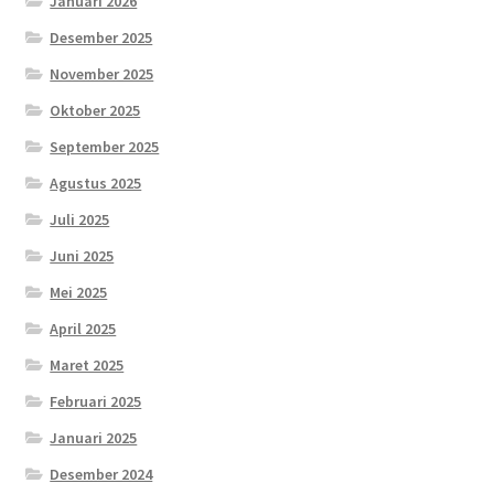
Januari 2026
Desember 2025
November 2025
Oktober 2025
September 2025
Agustus 2025
Juli 2025
Juni 2025
Mei 2025
April 2025
Maret 2025
Februari 2025
Januari 2025
Desember 2024