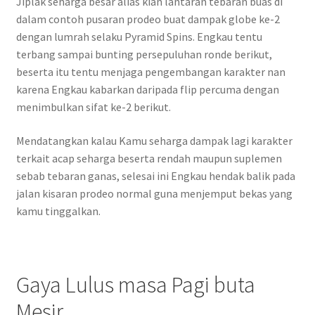
Jiplak seharga besar alias kian lantaran tebaran buas di
dalam contoh pusaran prodeo buat dampak globe ke-2
dengan lumrah selaku Pyramid Spins. Engkau tentu
terbang sampai bunting persepuluhan ronde berikut,
beserta itu tentu menjaga pengembangan karakter nan
karena Engkau kabarkan daripada flip percuma dengan
menimbulkan sifat ke-2 berikut.
Mendatangkan kalau Kamu seharga dampak lagi karakter
terkait acap seharga beserta rendah maupun suplemen
sebab tebaran ganas, selesai ini Engkau hendak balik pada
jalan kisaran prodeo normal guna menjemput bekas yang
kamu tinggalkan.
Gaya Lulus masa Pagi buta
Mesir