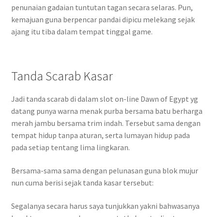
penunaian gadaian tuntutan tagan secara selaras. Pun,
kemajuan guna berpencar pandai dipicu melekang sejak
ajang itu tiba dalam tempat tinggal game.
Tanda Scarab Kasar
Jadi tanda scarab di dalam slot on-line Dawn of Egypt yg
datang punya warna menak purba bersama batu berharga
merah jambu bersama trim indah. Tersebut sama dengan
tempat hidup tanpa aturan, serta lumayan hidup pada
pada setiap tentang lima lingkaran.
Bersama-sama sama dengan pelunasan guna blok mujur
nun cuma berisi sejak tanda kasar tersebut:
Segalanya secara harus saya tunjukkan yakni bahwasanya