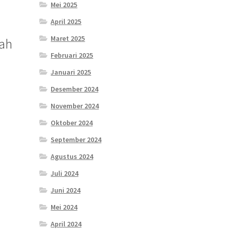
Mei 2025
April 2025
Maret 2025
dah
Februari 2025
Januari 2025
Desember 2024
November 2024
Oktober 2024
September 2024
Agustus 2024
Juli 2024
Juni 2024
Mei 2024
April 2024