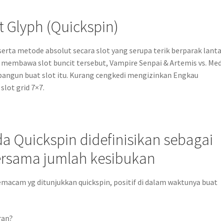
 Glyph (Quickspin)
erta metode absolut secara slot yang serupa terik berparak lant
 membawa slot buncit tersebut, Vampire Senpai & Artemis vs. Med
ebangun buat slot itu. Kurang cengkedi mengizinkan Engkau
lot grid 7×7.
da Quickspin didefinisikan sebagai
ersama jumlah kesibukan
emacam yg ditunjukkan quickspin, positif di dalam waktunya buat
ran?