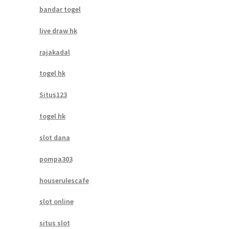
i
bandar togel
live draw hk
rajakadal
togel hk
Situs123
togel hk
slot dana
pompa303
houserulescafe
slot online
situs slot
 …