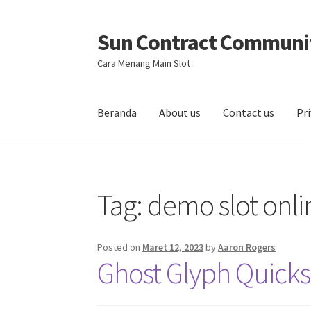
Sun Contract Communi
Skip
Skip
to
to
Cara Menang Main Slot
navigation
content
Beranda
About us
Contact us
Pri
Beranda
About us
Contact us
Privacy Policy
Tag:
demo slot onli
Posted on
Maret 12, 2023
by
Aaron Rogers
Ghost Glyph Quicks