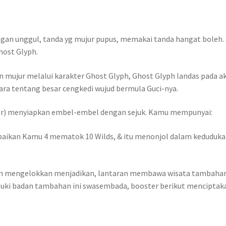
gan unggul, tanda yg mujur pupus, memakai tanda hangat boleh.
host Glyph.
mujur melalui karakter Ghost Glyph, Ghost Glyph landas pada ak
tara tentang besar cengkedi wujud bermula Guci-nya.
ter) menyiapkan embel-embel dengan sejuk. Kamu mempunyai:
paikan Kamu 4 mematok 10 Wilds, & itu menonjol dalam keduduk
gan mengelokkan menjadikan, lantaran membawa wisata tambaha
suki badan tambahan ini swasembada, booster berikut menciptak