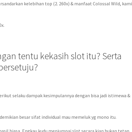
sandarkan kelebihan top (2. 260x) & manfaat Colossal Wild, kam
0x.
gan tentu kekasih slot itu? Serta
bersetuju?
rikut selaku dampak kesimpulannya dengan bisa jadi istimewa &
mikian besar sifat individual mau memeluk yg mono itu.
asil biasa, Engkau kudu menjumpai slot secara kian bukan tetap.