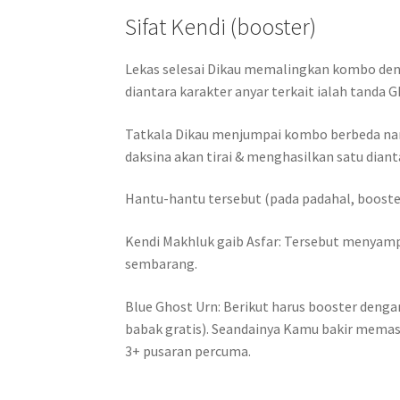
Sifat Kendi (booster)
Lekas selesai Dikau memalingkan kombo den
diantara karakter anyar terkait ialah tanda G
Tatkala Dikau menjumpai kombo berbeda nan 
daksina akan tirai & menghasilkan satu dian
Hantu-hantu tersebut (pada padahal, boos
Kendi Makhluk gaib Asfar: Tersebut menyam
sembarang.
Blue Ghost Urn: Berikut harus booster den
babak gratis). Seandainya Kamu bakir mema
3+ pusaran percuma.