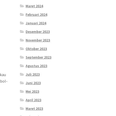
Maret 2024
Februari 2024
Januari 2024
Desember 2023
November 2023
Oktober 2023
September 2023
Agustus 2023
Juli 2023
ikau
bol-
Juni 2023
Mei 2023
April 2023
Maret 2023