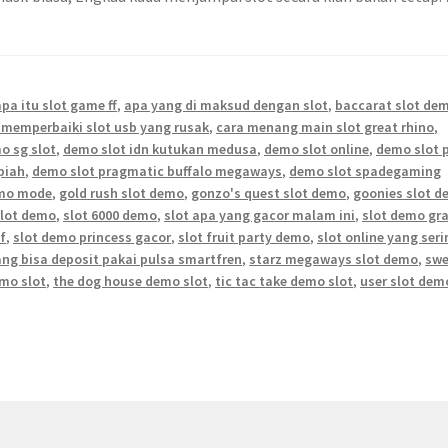
apa itu slot game ff
,
apa yang di maksud dengan slot
,
baccarat slot de
 memperbaiki slot usb yang rusak
,
cara menang main slot great rhino
,
o sg slot
,
demo slot idn kutukan medusa
,
demo slot online
,
demo slot 
piah
,
demo slot pragmatic buffalo megaways
,
demo slot spadegaming
emo mode
,
gold rush slot demo
,
gonzo's quest slot demo
,
goonies slot 
slot demo
,
slot 6000 demo
,
slot apa yang gacor malam ini
,
slot demo gra
f
,
slot demo princess gacor
,
slot fruit party demo
,
slot online yang seri
ang bisa deposit pakai pulsa smartfren
,
starz megaways slot demo
,
swe
mo slot
,
the dog house demo slot
,
tic tac take demo slot
,
user slot dem