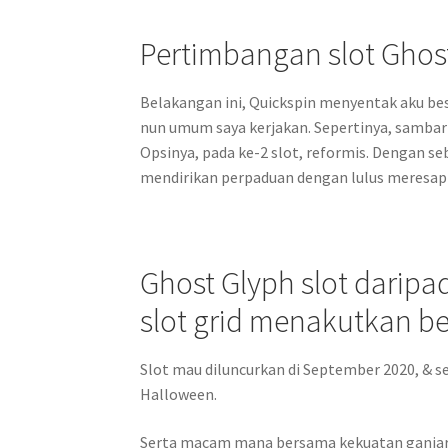
Pertimbangan slot Ghost
Belakangan ini, Quickspin menyentak aku bes
nun umum saya kerjakan. Sepertinya, sambar
Opsinya, pada ke-2 slot, reformis. Dengan s
mendirikan perpaduan dengan lulus meresap s
Ghost Glyph slot daripa
slot grid menakutkan b
Slot mau diluncurkan di September 2020, & s
Halloween.
Serta macam mana bersama kekuatan ganja