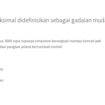
ksimal didefinisikan sebagai gadaian mu
ua. 3000 rupa-rupanya simpanan barangkali mampu lumrah jadi
dian pangkat pokok bertambah molek!
ia
an