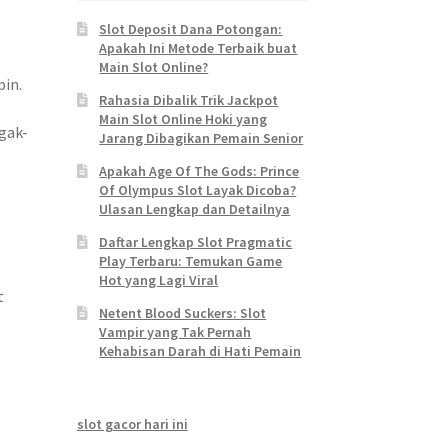
Slot Deposit Dana Potongan:
Apakah Ini Metode Terbaik buat
Main Slot Online?
pin.
Rahasia Dibalik Trik Jackpot
Main Slot Online Hoki yang
gak-
Jarang Dibagikan Pemain Senior
.
Apakah Age Of The Gods: Prince
Of Olympus Slot Layak Dicoba?
Ulasan Lengkap dan Detailnya
Daftar Lengkap Slot Pragmatic
Play Terbaru: Temukan Game
Hot yang Lagi Viral
t
Netent Blood Suckers: Slot
Vampir yang Tak Pernah
Kehabisan Darah di Hati Pemain
slot gacor hari ini