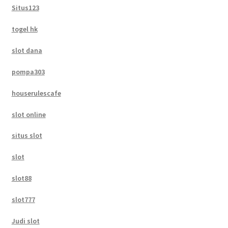
Situs123
togel hk
slot dana
pompa303
houserulescafe
slot online
situs slot
slot
slot88
slot777
Judi slot