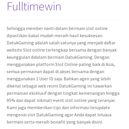
Fulltimewin
Sehingga member nanti dalam bermain slot online
dipastikan bakal mudah meraih hasil kesuksesan.
DatukGaming adalah salah satunya yang menjadi daftar
website Slot online terlengkap bersama dengan banyak
keunggulan didalam bermain DatukGaming. Dengan
menggunakan platform Slot Online paling baik di Asia,
semua permainan dapat di akses bersama dengan
menggunakan 1 User ID saja. Bahkan agen yang lebih
dikenal sebagai web resmi DatukGaming ini tawarkan
permainan eksklusif dengan tingkat kemenangan hingga
95% dan dapat nikmati event slot online yang teranyar.
Kami juga memberikan tips dan informasi terupdate
mengenai slot DatukGaming agar Anda dapat leluasa
bermain serta meraih bonafit yang banyak disini.