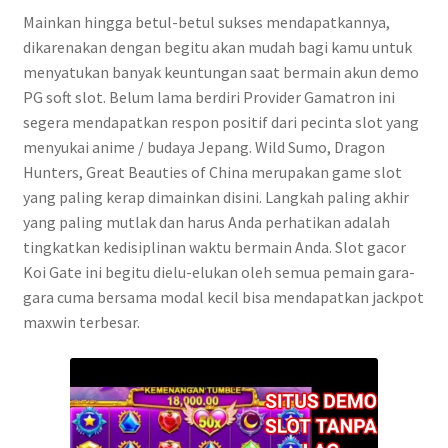
Mainkan hingga betul-betul sukses mendapatkannya,
dikarenakan dengan begitu akan mudah bagi kamu untuk
menyatukan banyak keuntungan saat bermain akun demo
PG soft slot. Belum lama berdiri Provider Gamatron ini
segera mendapatkan respon positif dari pecinta slot yang
menyukai anime / budaya Jepang. Wild Sumo, Dragon
Hunters, Great Beauties of China merupakan game slot
yang paling kerap dimainkan disini. Langkah paling akhir
yang paling mutlak dan harus Anda perhatikan adalah
tingkatkan kedisiplinan waktu bermain Anda. Slot gacor
Koi Gate ini begitu dielu-elukan oleh semua pemain gara-
gara cuma bersama modal kecil bisa mendapatkan jackpot
maxwin terbesar.