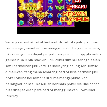
Sedangkan untuk total bertaruh di website judi qq online
terpercaya , member bisa menggunakan langkah menang
pkv video games dapat perputaran permainan qq pkv video
games bisa lebih maxwin . Idn Poker dikenal sebagai salah
satu permainan judi kartu terbaik yang paling seru untuk
dimainkan. Yang mana sekarang bettor bisa bermain judi
poker online bersama seru cuma mengaplikasikan
perangkat ponsel. Keseruan bermain poker on-line dapat
bisa didapat oleh para bettor menggunakan Download
IdnPlay.