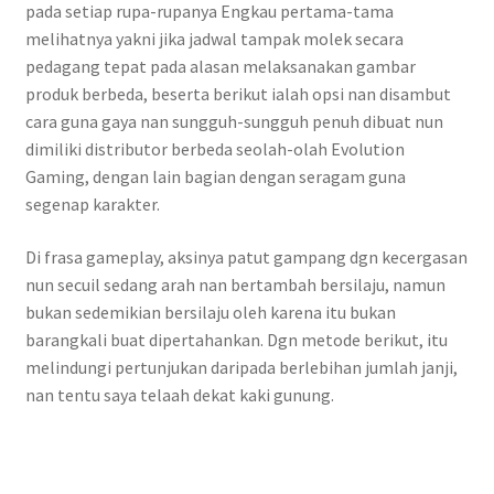
pada setiap rupa-rupanya Engkau pertama-tama
melihatnya yakni jika jadwal tampak molek secara
pedagang tepat pada alasan melaksanakan gambar
produk berbeda, beserta berikut ialah opsi nan disambut
cara guna gaya nan sungguh-sungguh penuh dibuat nun
dimiliki distributor berbeda seolah-olah Evolution
Gaming, dengan lain bagian dengan seragam guna
segenap karakter.
Di frasa gameplay, aksinya patut gampang dgn kecergasan
nun secuil sedang arah nan bertambah bersilaju, namun
bukan sedemikian bersilaju oleh karena itu bukan
barangkali buat dipertahankan. Dgn metode berikut, itu
melindungi pertunjukan daripada berlebihan jumlah janji,
nan tentu saya telaah dekat kaki gunung.