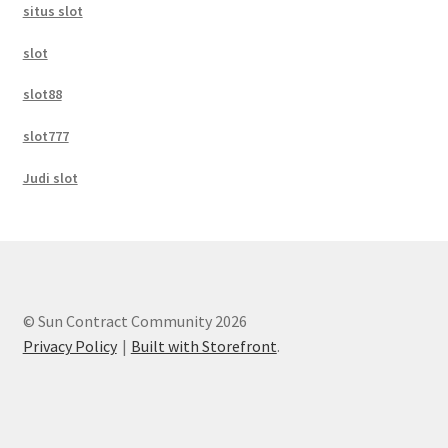
situs slot
slot
slot88
slot777
Judi slot
© Sun Contract Community 2026
Privacy Policy
Built with Storefront
.