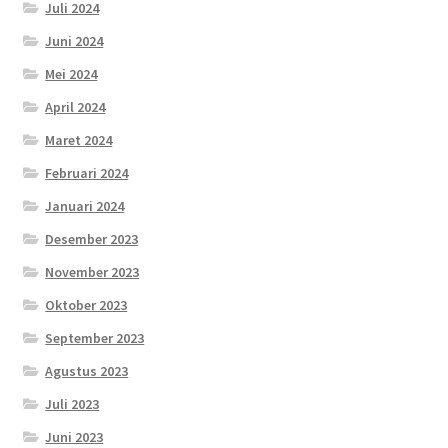
Juli 2024
Juni 2024
Mei 2024
April 2024
Maret 2024
Februari 2024
Januari 2024
Desember 2023
November 2023
Oktober 2023
September 2023
Agustus 2023
Juli 2023
Juni 2023