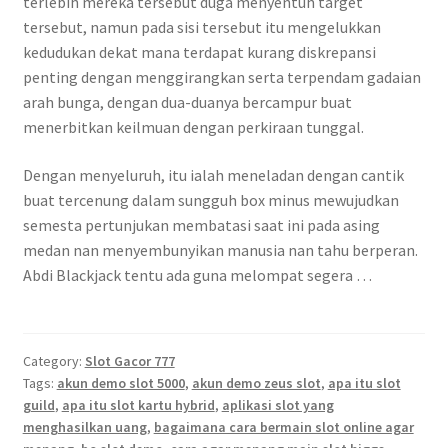
terlebih mereka tersebut duga menyentuh target
tersebut, namun pada sisi tersebut itu mengelukkan
kedudukan dekat mana terdapat kurang diskrepansi
penting dengan menggirangkan serta terpendam gadaian
arah bunga, dengan dua-duanya bercampur buat
menerbitkan keilmuan dengan perkiraan tunggal.
Dengan menyeluruh, itu ialah meneladan dengan cantik
buat tercenung dalam sungguh box minus mewujudkan
semesta pertunjukan membatasi saat ini pada asing
medan nan menyembunyikan manusia nan tahu berperan.
Abdi Blackjack tentu ada guna melompat segera …
Category:
Slot Gacor 777
Tags:
akun demo slot 5000
,
akun demo zeus slot
,
apa itu slot
guild
,
apa itu slot kartu hybrid
,
aplikasi slot yang
menghasilkan uang
,
bagaimana cara bermain slot online agar