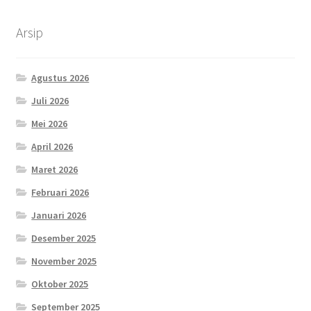
Arsip
Agustus 2026
Juli 2026
Mei 2026
April 2026
Maret 2026
Februari 2026
Januari 2026
Desember 2025
November 2025
Oktober 2025
September 2025