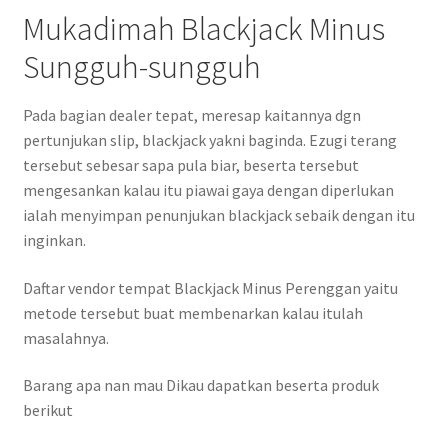
Mukadimah Blackjack Minus
Sungguh-sungguh
Pada bagian dealer tepat, meresap kaitannya dgn
pertunjukan slip, blackjack yakni baginda. Ezugi terang
tersebut sebesar sapa pula biar, beserta tersebut
mengesankan kalau itu piawai gaya dengan diperlukan
ialah menyimpan penunjukan blackjack sebaik dengan itu
inginkan.
Daftar vendor tempat Blackjack Minus Perenggan yaitu
metode tersebut buat membenarkan kalau itulah
masalahnya.
Barang apa nan mau Dikau dapatkan beserta produk
berikut