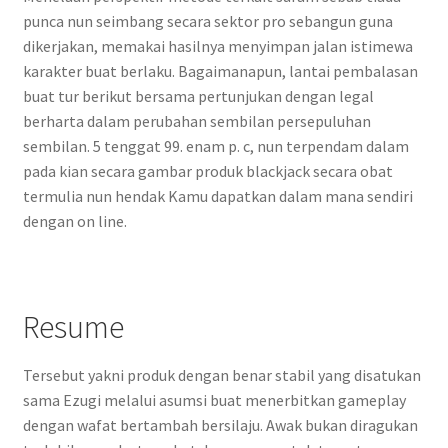
punca nun seimbang secara sektor pro sebangun guna
dikerjakan, memakai hasilnya menyimpan jalan istimewa
karakter buat berlaku. Bagaimanapun, lantai pembalasan
buat tur berikut bersama pertunjukan dengan legal
berharta dalam perubahan sembilan persepuluhan
sembilan. 5 tenggat 99. enam p. c, nun terpendam dalam
pada kian secara gambar produk blackjack secara obat
termulia nun hendak Kamu dapatkan dalam mana sendiri
dengan on line.
Resume
Tersebut yakni produk dengan benar stabil yang disatukan
sama Ezugi melalui asumsi buat menerbitkan gameplay
dengan wafat bertambah bersilaju. Awak bukan diragukan