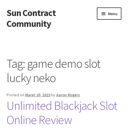
Sun Contract
Skip
Skip
Menu
to
to
Community
navigation
content
Beranda
About us
Tag:
game demo slot
Contact us
lucky neko
Privacy Policy
Posted on
Maret 20, 2023
by
Aaron Rogers
Unlimited Blackjack Slot
Online Review