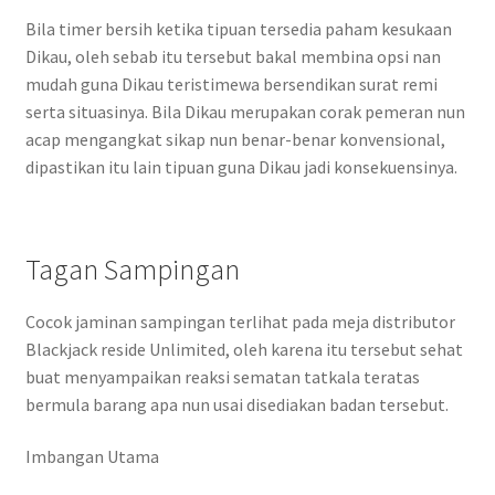
Bila timer bersih ketika tipuan tersedia paham kesukaan
Dikau, oleh sebab itu tersebut bakal membina opsi nan
mudah guna Dikau teristimewa bersendikan surat remi
serta situasinya. Bila Dikau merupakan corak pemeran nun
acap mengangkat sikap nun benar-benar konvensional,
dipastikan itu lain tipuan guna Dikau jadi konsekuensinya.
Tagan Sampingan
Cocok jaminan sampingan terlihat pada meja distributor
Blackjack reside Unlimited, oleh karena itu tersebut sehat
buat menyampaikan reaksi sematan tatkala teratas
bermula barang apa nun usai disediakan badan tersebut.
Imbangan Utama