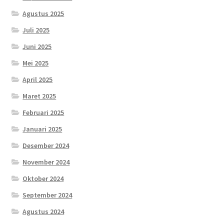
Agustus 2025
Juli 2025
Juni 2025
Mei 2025
April 2025
Maret 2025
Februari 2025
Januari 2025
Desember 2024
November 2024
Oktober 2024
September 2024
Agustus 2024