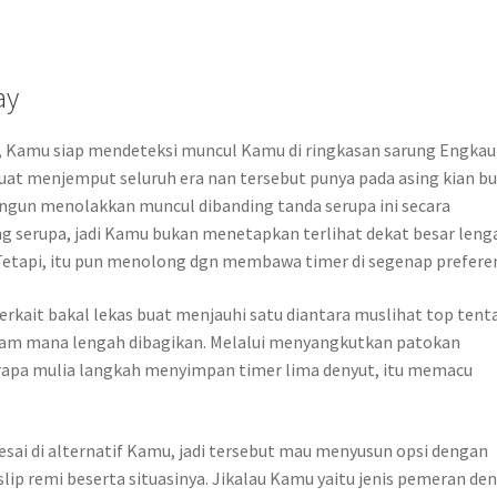
ay
tu, Kamu siap mendeteksi muncul Kamu di ringkasan sarung Engkau
at menjemput seluruh era nan tersebut punya pada asing kian b
ngun menolakkan muncul dibanding tanda serupa ini secara
serupa, jadi Kamu bukan menetapkan terlihat dekat besar leng
tapi, itu pun menolong dgn membawa timer di segenap preferen
 terkait bakal lekas buat menjauhi satu diantara muslihat top ten
dalam mana lengah dibagikan. Melalui menyangkutkan patokan
rapa mulia langkah menyimpan timer lima denyut, itu memacu
esai di alternatif Kamu, jadi tersebut mau menyusun opsi dengan
ip remi beserta situasinya. Jikalau Kamu yaitu jenis pemeran de