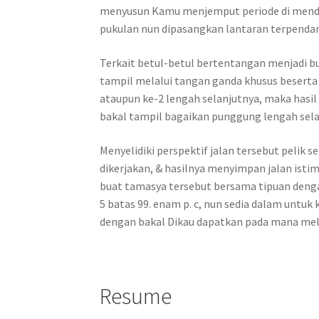
menyusun Kamu menjemput periode di menda
pukulan nun dipasangkan lantaran terpend
Terkait betul-betul bertentangan menjadi 
tampil melalui tangan ganda khusus besert
ataupun ke-2 lengah selanjutnya, maka hasil 
bakal tampil bagaikan punggung lengah sel
Menyelidiki perspektif jalan tersebut pelik 
dikerjakan, & hasilnya menyimpan jalan is
buat tamasya tersebut bersama tipuan denga
5 batas 99. enam p. c, nun sedia dalam untuk
dengan bakal Dikau dapatkan pada mana melu
Resume