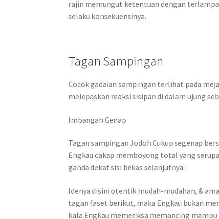
rajin memungut ketentuan dengan terlampau 
selaku konsekuensinya.
Tagan Sampingan
Cocok gadaian sampingan terlihat pada meja di
melepaskan reaksi sisipan di dalam ujung seb
Imbangan Genap
Tagan sampingan Jodoh Cukup segenap bersel
Engkau cakap memboyong total yang serupa 
ganda dekat sisi bekas selanjutnya:
Idenya disini otentik mudah-mudahan, & ama
tagan faset berikut, maka Engkau bukan men
kala Engkau memeriksa memancing mampu s