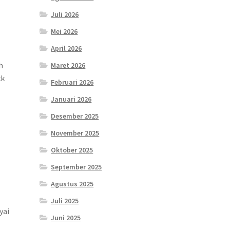
Juli 2026
Mei 2026
April 2026
h
Maret 2026
ck
Februari 2026
Januari 2026
Desember 2025
November 2025
Oktober 2025
September 2025
Agustus 2025
Juli 2025
yai
Juni 2025