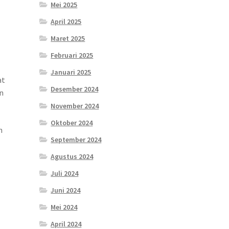
Mei 2025
April 2025
Maret 2025
Februari 2025
Januari 2025
at
Desember 2024
n
November 2024
Oktober 2024
h
September 2024
Agustus 2024
Juli 2024
Juni 2024
Mei 2024
April 2024