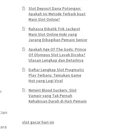
Slot Deposit Dana Potongan:
Apakah Ini Metode Terbaik buat
Main Slot Online?
Rahasia Dibalik Trik Jackpot
Main Slot Online Hoki yang
Jarang Dibagikan Pemain Senior
Apakah Age Of The Gods: Prince
Of Olympus Slot Layak Dicoba?
Ulasan Lengkap dan Detailnya
Daftar Lengkap Slot Pragmatic
Play Terbaru: Temukan Game
Hot yang Lagi Viral
Netent Blood Suckers: Slot
n
Vampir yang Tak Pernah
Kehabisan Darah di Hati Pemain
tian
u
slot gacor hari ini
ara