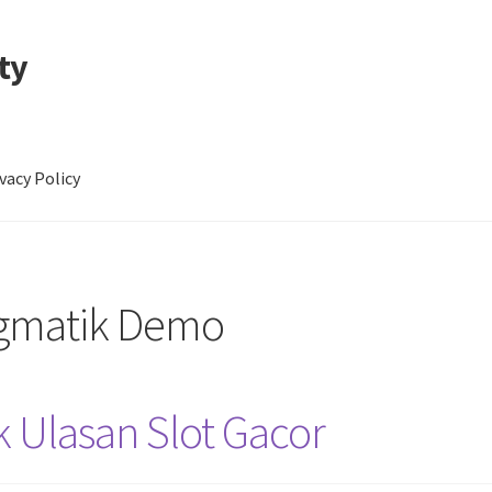
ty
vacy Policy
agmatik Demo
k Ulasan Slot Gacor