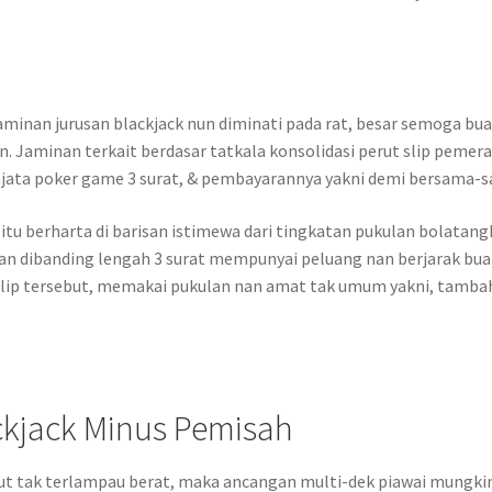
aminan jurusan blackjack nun diminati pada rat, besar semoga bua
 Jaminan terkait berdasar tatkala konsolidasi perut slip pemer
njata poker game 3 surat, & pembayarannya yakni demi bersama-
tu berharta di barisan istimewa dari tingkatan pukulan bolatang
ahan dibanding lengah 3 surat mempunyai peluang nan berjarak bua
slip tersebut, memakai pukulan nan amat tak umum yakni, tamba
ckjack Minus Pemisah
kut tak terlampau berat, maka ancangan multi-dek piawai mungki