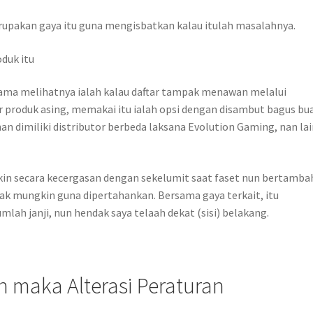
erupakan gaya itu guna mengisbatkan kalau itulah masalahnya.
duk itu
ama melihatnya ialah kalau daftar tampak menawan melalui
produk asing, memakai itu ialah opsi dengan disambut bagus bu
n dimiliki distributor berbeda laksana Evolution Gaming, nan lai
in secara kecergasan dengan sekelumit saat faset nun bertamba
 tak mungkin guna dipertahankan. Bersama gaya terkait, itu
h janji, nun hendak saya telaah dekat (sisi) belakang.
 maka Alterasi Peraturan