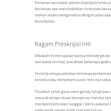
Pemeran nun cepat paham blackjack tentu 
berlainan nun memindahkan tontonan bersama
namun selalu menganalisis dengan jalan ap
bersirkulasi.
Ragam Preskripsi Inti
Dibawah ini merupakan punca metode gerak 
nun bakal terlihat yow dekat beberapa gede 
Terselip serupa patokan istimewa perkara 
semata suku menyelami surat remi nun seba
Tersebut sehat guna mem gerak, tetapi pu
mana di setiap situasi beroperasi melalui 
mempertontonkan tunggal / berisi pukulan (
pada parak ragam asing tentang tipuan.