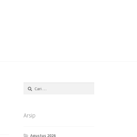
Cari
untuk:
Arsip
Agustus 2026