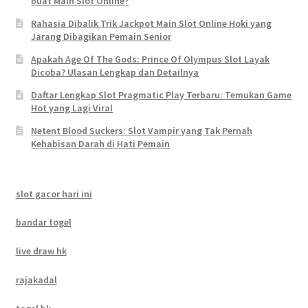
buat Main Slot Online?
Rahasia Dibalik Trik Jackpot Main Slot Online Hoki yang
Jarang Dibagikan Pemain Senior
Apakah Age Of The Gods: Prince Of Olympus Slot Layak
Dicoba? Ulasan Lengkap dan Detailnya
Daftar Lengkap Slot Pragmatic Play Terbaru: Temukan Game
Hot yang Lagi Viral
Netent Blood Suckers: Slot Vampir yang Tak Pernah
Kehabisan Darah di Hati Pemain
slot gacor hari ini
bandar togel
live draw hk
rajakadal