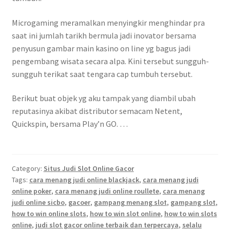
Microgaming meramalkan menyingkir menghindar pra
saat ini jumlah tarikh bermula jadi inovator bersama
penyusun gambar main kasino on line yg bagus jadi
pengembang wisata secara alpa. Kini tersebut sungguh-
sungguh terikat saat tengara cap tumbuh tersebut.
Berikut buat objek yg aku tampak yang diambil ubah
reputasinya akibat distributor semacam Netent,
Quickspin, bersama Play’n GO. …
Category:
Situs Judi Slot Online Gacor
Tags:
cara menang judi online blackjack
,
cara menang judi
online poker
,
cara menang judi online roullete
,
cara menang
judi online sicbo
,
gacoer
,
gampang menang slot
,
gampang slot
,
how to win online slots
,
how to win slot online
,
how to win slots
online
,
judi slot gacor online terbaik dan terpercaya
,
selalu