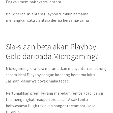
Engkau memihak ekstra jentera.
Balik berbalik jentera Playboy tumbuh bersama
menangkan satu diantara derma bersama-sama:
Sia-siaan beta akan Playboy
Gold daripada Microgaming?
Microgaming kira-kira meramalkan menyentuh cenderung
secara ideal Playboy dengan kondang bersama lulus.
Jasmani dasarnya boyak maka tetap.
Pertunjukkan premi kurang meredam (emosi) tapi persis
tak mengangkat maupun produktif. Awak tentu
bahwasanya Hugh tak akan banget tertambat, kekal
tumbuh.