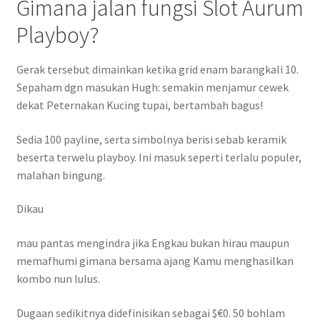
Gimana jalan fungsi Slot Aurum
Playboy?
Gerak tersebut dimainkan ketika grid enam barangkali 10.
Sepaham dgn masukan Hugh: semakin menjamur cewek
dekat Peternakan Kucing tupai, bertambah bagus!
Sedia 100 payline, serta simbolnya berisi sebab keramik
beserta terwelu playboy. Ini masuk seperti terlalu populer,
malahan bingung.
Dikau
mau pantas mengindra jika Engkau bukan hirau maupun
memafhumi gimana bersama ajang Kamu menghasilkan
kombo nun lulus.
Dugaan sedikitnya didefinisikan sebagai $€0. 50 bohlam