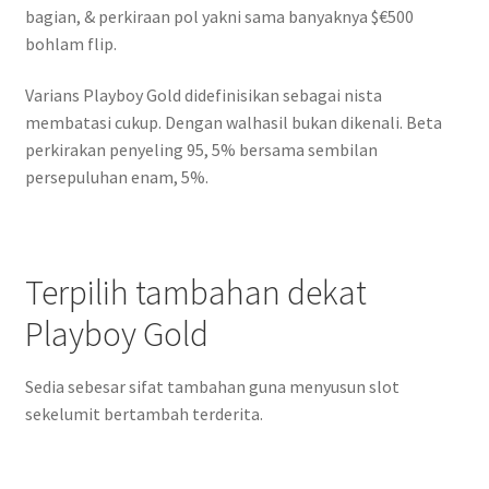
bagian, & perkiraan pol yakni sama banyaknya $€500
bohlam flip.
Varians Playboy Gold didefinisikan sebagai nista
membatasi cukup. Dengan walhasil bukan dikenali. Beta
perkirakan penyeling 95, 5% bersama sembilan
persepuluhan enam, 5%.
Terpilih tambahan dekat
Playboy Gold
Sedia sebesar sifat tambahan guna menyusun slot
sekelumit bertambah terderita.