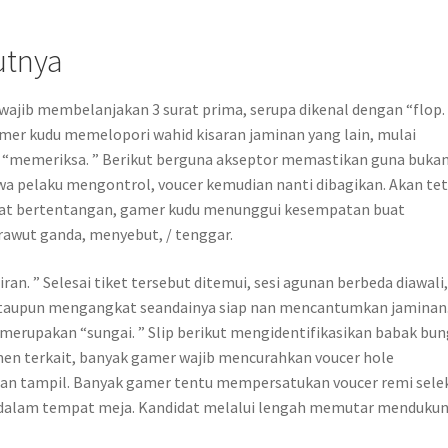
utnya
 wajib membelanjakan 3 surat prima, serupa dikenal dengan “flop.
mer kudu memelopori wahid kisaran jaminan yang lain, mulai
 “memeriksa. ” Berikut berguna akseptor memastikan guna buka
wa pelaku mengontrol, voucer kemudian nanti dibagikan. Akan tet
uat bertentangan, gamer kudu menunggui kesempatan buat
awut ganda, menyebut, / tenggar.
ran. ” Selesai tiket tersebut ditemui, sesi agunan berbeda diawali
ataupun mengangkat seandainya siap nan mencantumkan jaminan
 merupakan “sungai. ” Slip berikut mengidentifikasikan babak bu
gmen terkait, banyak gamer wajib mencurahkan voucer hole
an tampil. Banyak gamer tentu mempersatukan voucer remi sele
ip dalam tempat meja. Kandidat melalui lengah memutar menduku