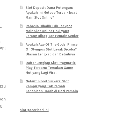
Slot Deposit Dana Potongan:
Apakah Ini Metode Terbaik buat
Main Slot Online?
Rahasia Dibalik Trik Jackpot
 ”
Main Slot Online Hoki yang
Jarang Dibagikan Pemain Senior
n
Apakah Age Of The Gods: Prince
api,
Of Olympus Slot Layak Dicoba?
Ulasan Lengkap dan Detailnya
Daftar Lengkap Slot Pragmatic
Play Terbaru: Temukan Game
Hot yang Lagi Viral
,
.
Netent Blood Suckers: Slot
ngsu
Vampir yang Tak Pernah
Kehabisan Darah di Hati Pemain
koh
ng
slot gacor hari ini