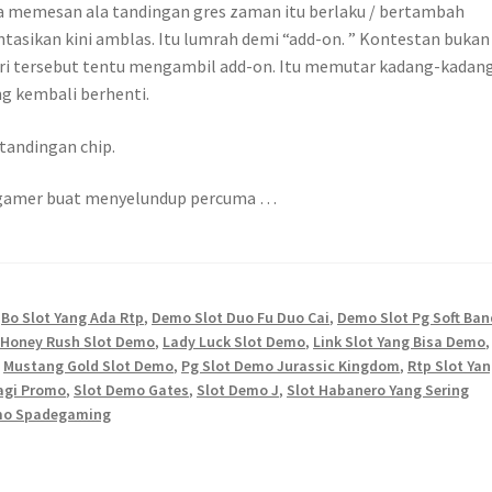
a memesan ala tandingan gres zaman itu berlaku / bertambah
sikan kini amblas. Itu lumrah demi “add-on. ” Kontestan bukan 
ri tersebut tentu mengambil add-on. Itu memutar kadang-kadan
g kembali berhenti.
tandingan chip.
n gamer buat menyelundup percuma …
,
Bo Slot Yang Ada Rtp
,
Demo Slot Duo Fu Duo Cai
,
Demo Slot Pg Soft Ban
,
Honey Rush Slot Demo
,
Lady Luck Slot Demo
,
Link Slot Yang Bisa Demo
,
,
Mustang Gold Slot Demo
,
Pg Slot Demo Jurassic Kingdom
,
Rtp Slot Ya
Lagi Promo
,
Slot Demo Gates
,
Slot Demo J
,
Slot Habanero Yang Sering
mo Spadegaming