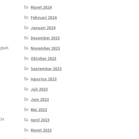
Maret 2024
k
Februari 2024
Januari 2024
Desember 2023
upun
November 2023
Oktober 2023
September 2023
Agustus 2023
Juli 2023
Juni 2023
Mei 2023
tu
April 2023
Maret 2023