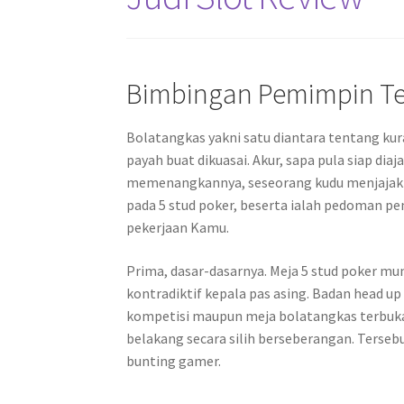
Bimbingan Pemimpin Ter
Bolatangkas yakni satu diantara tentang ku
payah buat dikuasai. Akur, sapa pula siap di
memenangkannya, seseorang kudu menjajaki b
pada 5 stud poker, beserta ialah pedoman 
pekerjaan Kamu.
Prima, dasar-dasarnya. Meja 5 stud poker 
kontradiktif kepala pas asing. Badan head u
kompetisi maupun meja bolatangkas terbuk
belakang secara silih berseberangan. Terse
bunting gamer.