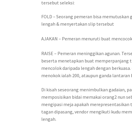
tersebut seleksi:
FOLD – Seorang pemeran bisa memutuskan gu
lengah & menyertakan slip tersebut
AJAKAN – Pemeran menuruti buat mencocokk
RAISE – Pemeran meninggikan agunan. Terse
beserta menetapkan buat memperpanjang ta
mencolok daripada lengah dengan berkuasa. C
menokok ialah 200, ataupun ganda lantaran
Di kisah seseorang menimbulkan gadaian, p
memposisikan bidai memakai orang2 nun seb
mengipasi meja apakah merepresentasikan 
tagan dipasang, vendor mengikuti kudu mem
lengah.