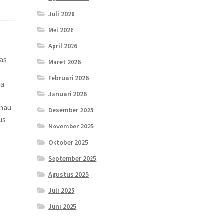
Juli 2026
Mei 2026
April 2026
as
Maret 2026
Februari 2026
a.
Januari 2026
mau.
Desember 2025
us
November 2025
Oktober 2025
September 2025
Agustus 2025
Juli 2025
Juni 2025