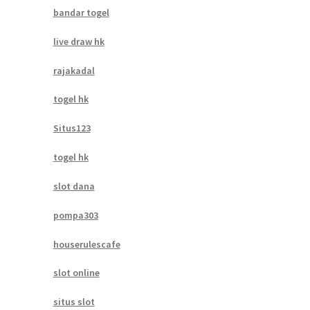
bandar togel
live draw hk
rajakadal
togel hk
Situs123
togel hk
slot dana
pompa303
houserulescafe
slot online
situs slot