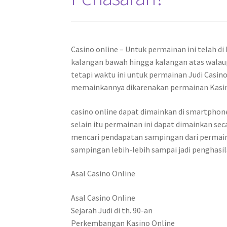
Casino online – Untuk permainan ini telah di 
kalangan bawah hingga kalangan atas walaup
tetapi waktu ini untuk permainan Judi Casin
memainkannya dikarenakan permainan Kasino 
casino online dapat dimainkan di smartphon
selain itu permainan ini dapat dimainkan sec
mencari pendapatan sampingan dari permaina
sampingan lebih-lebih sampai jadi penghasila
Asal Casino Online
Asal Casino Online
Sejarah Judi di th. 90-an
Perkembangan Kasino Online