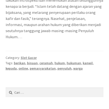
lakukan introspeksi dan menemukan alasan sesungguhnya
kenapa ia berjudi. “Islam telah datang dengan ajaran yang
bijaksana, yang melarang penyerupaan perilaku orang
kafir dan fasik,” terangnya. Nasehat, penjelasan,
informasi, maupun arahan hukum yang diberikan menjadi
seutuhnya tanggung jawab masing-masing Penyuluh
Hukum.…
Category:
Slot Gacor
Tags:
berikan
,
binaan
,
ceramah
,
hukum
,
hukuman
,
kanwil
,
kepada
,
online
,
pemasyarakatan
,
penyuluh
,
warga
Cari
untuk: