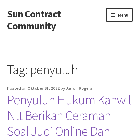
Sun Contract
Skip
Skip
Menu
to
to
Community
navigation
content
Beranda
About us
Tag:
penyuluh
Contact us
Posted on
Oktober 31, 2022
by
Aaron Rogers
Privacy Policy
Penyuluh Hukum Kanwil
Ntt Berikan Ceramah
Soal Judi Online Dan