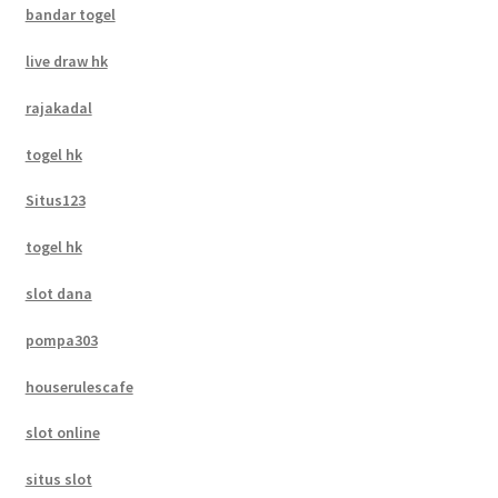
bandar togel
live draw hk
rajakadal
togel hk
Situs123
togel hk
slot dana
pompa303
houserulescafe
slot online
situs slot