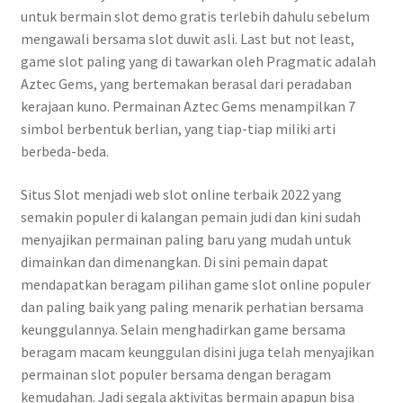
untuk bermain slot demo gratis terlebih dahulu sebelum
mengawali bersama slot duwit asli. Last but not least,
game slot paling yang di tawarkan oleh Pragmatic adalah
Aztec Gems, yang bertemakan berasal dari peradaban
kerajaan kuno. Permainan Aztec Gems menampilkan 7
simbol berbentuk berlian, yang tiap-tiap miliki arti
berbeda-beda.
Situs Slot menjadi web slot online terbaik 2022 yang
semakin populer di kalangan pemain judi dan kini sudah
menyajikan permainan paling baru yang mudah untuk
dimainkan dan dimenangkan. Di sini pemain dapat
mendapatkan beragam pilihan game slot online populer
dan paling baik yang paling menarik perhatian bersama
keunggulannya. Selain menghadirkan game bersama
beragam macam keunggulan disini juga telah menyajikan
permainan slot populer bersama dengan beragam
kemudahan. Jadi segala aktivitas bermain apapun bisa