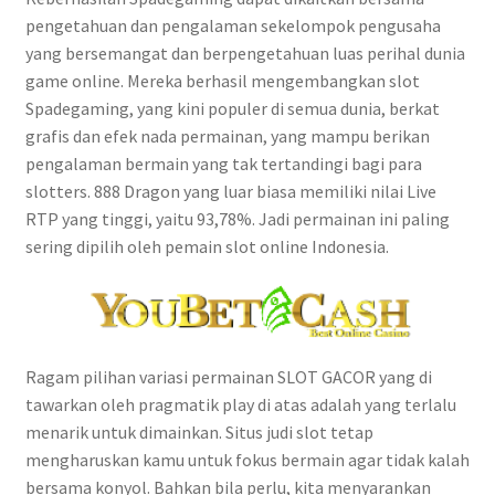
pengetahuan dan pengalaman sekelompok pengusaha
yang bersemangat dan berpengetahuan luas perihal dunia
game online. Mereka berhasil mengembangkan slot
Spadegaming, yang kini populer di semua dunia, berkat
grafis dan efek nada permainan, yang mampu berikan
pengalaman bermain yang tak tertandingi bagi para
slotters. 888 Dragon yang luar biasa memiliki nilai Live
RTP yang tinggi, yaitu 93,78%. Jadi permainan ini paling
sering dipilih oleh pemain slot online Indonesia.
Ragam pilihan variasi permainan SLOT GACOR yang di
tawarkan oleh pragmatik play di atas adalah yang terlalu
menarik untuk dimainkan. Situs judi slot tetap
mengharuskan kamu untuk fokus bermain agar tidak kalah
bersama konyol. Bahkan bila perlu, kita menyarankan