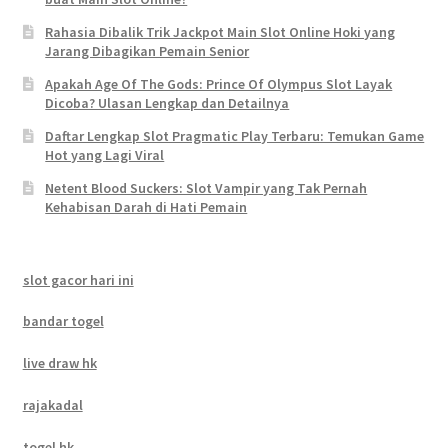
Rahasia Dibalik Trik Jackpot Main Slot Online Hoki yang
Jarang Dibagikan Pemain Senior
Apakah Age Of The Gods: Prince Of Olympus Slot Layak
Dicoba? Ulasan Lengkap dan Detailnya
Daftar Lengkap Slot Pragmatic Play Terbaru: Temukan Game
Hot yang Lagi Viral
Netent Blood Suckers: Slot Vampir yang Tak Pernah
Kehabisan Darah di Hati Pemain
slot gacor hari ini
bandar togel
live draw hk
rajakadal
togel hk