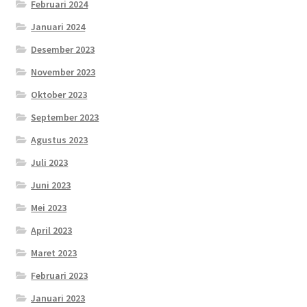
Februari 2024
Januari 2024
Desember 2023
November 2023
Oktober 2023
September 2023
Agustus 2023
Juli 2023
Juni 2023
Mei 2023
April 2023
Maret 2023
Februari 2023
Januari 2023