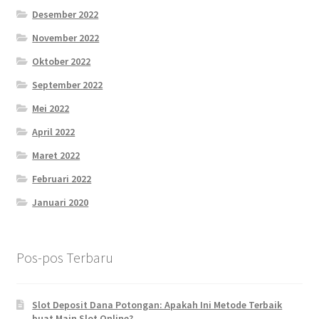
Desember 2022
November 2022
Oktober 2022
September 2022
Mei 2022
April 2022
Maret 2022
Februari 2022
Januari 2020
Pos-pos Terbaru
Slot Deposit Dana Potongan: Apakah Ini Metode Terbaik
buat Main Slot Online?