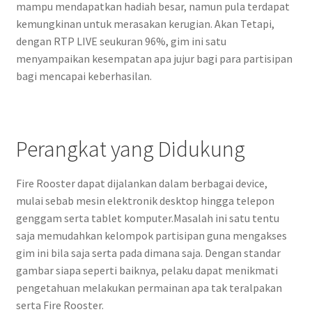
mampu mendapatkan hadiah besar, namun pula terdapat
kemungkinan untuk merasakan kerugian. Akan Tetapi,
dengan RTP LIVE seukuran 96%, gim ini satu
menyampaikan kesempatan apa jujur bagi para partisipan
bagi mencapai keberhasilan.
Perangkat yang Didukung
Fire Rooster dapat dijalankan dalam berbagai device,
mulai sebab mesin elektronik desktop hingga telepon
genggam serta tablet komputer.Masalah ini satu tentu
saja memudahkan kelompok partisipan guna mengakses
gim ini bila saja serta pada dimana saja. Dengan standar
gambar siapa seperti baiknya, pelaku dapat menikmati
pengetahuan melakukan permainan apa tak teralpakan
serta Fire Rooster.