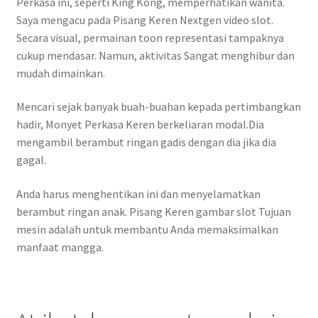
Perkasa ini, seperti King Kong, memperhatikan wanita.
Saya mengacu pada Pisang Keren Nextgen video slot.
Secara visual, permainan toon representasi tampaknya
cukup mendasar. Namun, aktivitas Sangat menghibur dan
mudah dimainkan.
Mencari sejak banyak buah-buahan kepada pertimbangkan
hadir, Monyet Perkasa Keren berkeliaran modal.Dia
mengambil berambut ringan gadis dengan dia jika dia
gagal.
Anda harus menghentikan ini dan menyelamatkan
berambut ringan anak. Pisang Keren gambar slot Tujuan
mesin adalah untuk membantu Anda memaksimalkan
manfaat mangga.