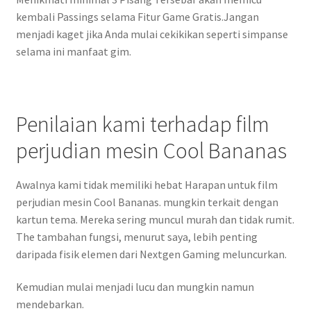
kembali Passings selama Fitur Game Gratis.Jangan
menjadi kaget jika Anda mulai cekikikan seperti simpanse
selama ini manfaat gim.
Penilaian kami terhadap film
perjudian mesin Cool Bananas
Awalnya kami tidak memiliki hebat Harapan untuk film
perjudian mesin Cool Bananas. mungkin terkait dengan
kartun tema. Mereka sering muncul murah dan tidak rumit.
The tambahan fungsi, menurut saya, lebih penting
daripada fisik elemen dari Nextgen Gaming meluncurkan.
Kemudian mulai menjadi lucu dan mungkin namun
mendebarkan.