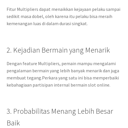
Fitur Multipliers dapat menaikkan kejayaan pelaku sampai
sedikit masa dobel, oleh karena itu pelaku bisa meraih
kemenangan luas di dalam durasi singkat.
2. Kejadian Bermain yang Menarik
Dengan feature Multipliers, pemain mampu mengalami
pengalaman bermain yang lebih banyak menarik dan juga
membuat tegang.Perkara yang satu ini bisa memperbaiki
kebahagiaan partisipan internal bermain slot online.
3. Probabilitas Menang Lebih Besar
Baik