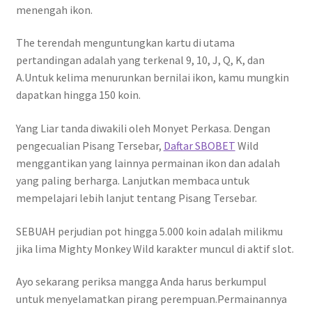
menengah ikon.
The terendah menguntungkan kartu di utama
pertandingan adalah yang terkenal 9, 10, J, Q, K, dan
A.Untuk kelima menurunkan bernilai ikon, kamu mungkin
dapatkan hingga 150 koin.
Yang Liar tanda diwakili oleh Monyet Perkasa. Dengan
pengecualian Pisang Tersebar,
Daftar SBOBET
Wild
menggantikan yang lainnya permainan ikon dan adalah
yang paling berharga. Lanjutkan membaca untuk
mempelajari lebih lanjut tentang Pisang Tersebar.
SEBUAH perjudian pot hingga 5.000 koin adalah milikmu
jika lima Mighty Monkey Wild karakter muncul di aktif slot.
Ayo sekarang periksa mangga Anda harus berkumpul
untuk menyelamatkan pirang perempuan.Permainannya