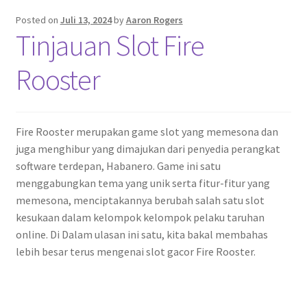
Posted on
Juli 13, 2024
by
Aaron Rogers
Tinjauan Slot Fire
Rooster
Fire Rooster merupakan game slot yang memesona dan
juga menghibur yang dimajukan dari penyedia perangkat
software terdepan, Habanero. Game ini satu
menggabungkan tema yang unik serta fitur-fitur yang
memesona, menciptakannya berubah salah satu slot
kesukaan dalam kelompok kelompok pelaku taruhan
online. Di Dalam ulasan ini satu, kita bakal membahas
lebih besar terus mengenai slot gacor Fire Rooster.