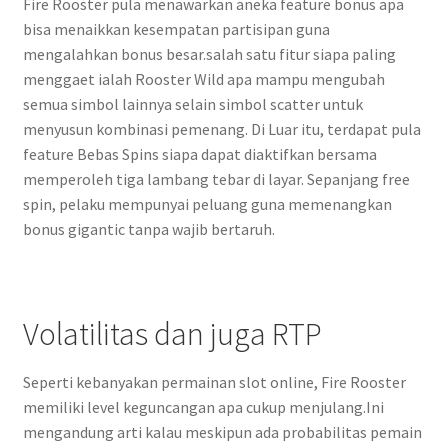
Fire Rooster pula menawarkan aneka feature bonus apa
bisa menaikkan kesempatan partisipan guna
mengalahkan bonus besar.salah satu fitur siapa paling
menggaet ialah Rooster Wild apa mampu mengubah
semua simbol lainnya selain simbol scatter untuk
menyusun kombinasi pemenang. Di Luar itu, terdapat pula
feature Bebas Spins siapa dapat diaktifkan bersama
memperoleh tiga lambang tebar di layar. Sepanjang free
spin, pelaku mempunyai peluang guna memenangkan
bonus gigantic tanpa wajib bertaruh.
Volatilitas dan juga RTP
Seperti kebanyakan permainan slot online, Fire Rooster
memiliki level keguncangan apa cukup menjulang.Ini
mengandung arti kalau meskipun ada probabilitas pemain