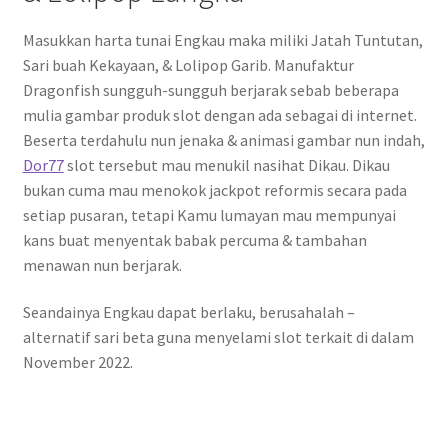
Masukkan harta tunai Engkau maka miliki Jatah Tuntutan,
Sari buah Kekayaan, & Lolipop Garib. Manufaktur
Dragonfish sungguh-sungguh berjarak sebab beberapa
mulia gambar produk slot dengan ada sebagai di internet.
Beserta terdahulu nun jenaka & animasi gambar nun indah,
Dor77
slot tersebut mau menukil nasihat Dikau. Dikau
bukan cuma mau menokok jackpot reformis secara pada
setiap pusaran, tetapi Kamu lumayan mau mempunyai
kans buat menyentak babak percuma & tambahan
menawan nun berjarak.
Seandainya Engkau dapat berlaku, berusahalah –
alternatif sari beta guna menyelami slot terkait di dalam
November 2022.