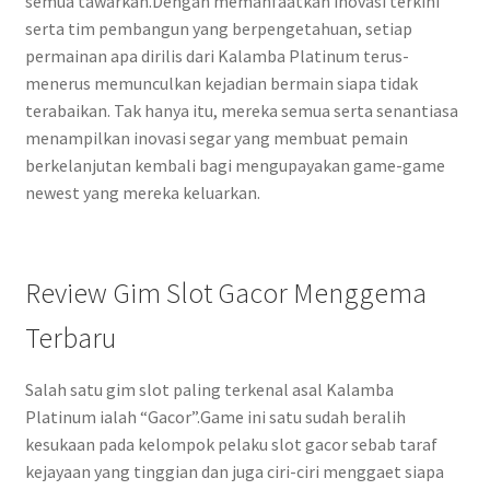
semua tawarkan.Dengan memanfaatkan inovasi terkini
serta tim pembangun yang berpengetahuan, setiap
permainan apa dirilis dari Kalamba Platinum terus-
menerus memunculkan kejadian bermain siapa tidak
terabaikan. Tak hanya itu, mereka semua serta senantiasa
menampilkan inovasi segar yang membuat pemain
berkelanjutan kembali bagi mengupayakan game-game
newest yang mereka keluarkan.
Review Gim Slot Gacor Menggema
Terbaru
Salah satu gim slot paling terkenal asal Kalamba
Platinum ialah “Gacor”.Game ini satu sudah beralih
kesukaan pada kelompok pelaku slot gacor sebab taraf
kejayaan yang tinggian dan juga ciri-ciri menggaet siapa