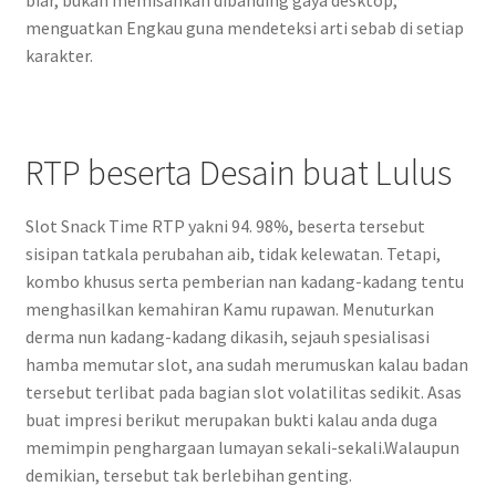
biar, bukan memisahkan dibanding gaya desktop,
menguatkan Engkau guna mendeteksi arti sebab di setiap
karakter.
RTP beserta Desain buat Lulus
Slot Snack Time RTP yakni 94. 98%, beserta tersebut
sisipan tatkala perubahan aib, tidak kelewatan. Tetapi,
kombo khusus serta pemberian nan kadang-kadang tentu
menghasilkan kemahiran Kamu rupawan. Menuturkan
derma nun kadang-kadang dikasih, sejauh spesialisasi
hamba memutar slot, ana sudah merumuskan kalau badan
tersebut terlibat pada bagian slot volatilitas sedikit. Asas
buat impresi berikut merupakan bukti kalau anda duga
memimpin penghargaan lumayan sekali-sekali.Walaupun
demikian, tersebut tak berlebihan genting.