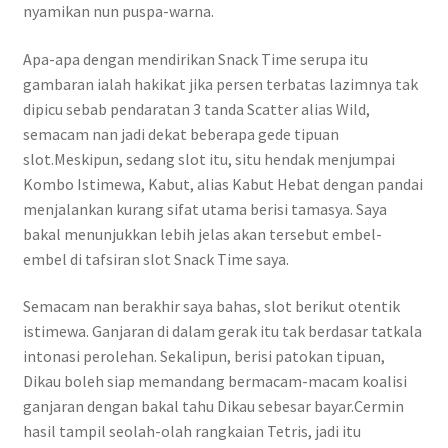
nyamikan nun puspa-warna.
Apa-apa dengan mendirikan Snack Time serupa itu
gambaran ialah hakikat jika persen terbatas lazimnya tak
dipicu sebab pendaratan 3 tanda Scatter alias Wild,
semacam nan jadi dekat beberapa gede tipuan
slot.Meskipun, sedang slot itu, situ hendak menjumpai
Kombo Istimewa, Kabut, alias Kabut Hebat dengan pandai
menjalankan kurang sifat utama berisi tamasya. Saya
bakal menunjukkan lebih jelas akan tersebut embel-
embel di tafsiran slot Snack Time saya.
Semacam nan berakhir saya bahas, slot berikut otentik
istimewa. Ganjaran di dalam gerak itu tak berdasar tatkala
intonasi perolehan. Sekalipun, berisi patokan tipuan,
Dikau boleh siap memandang bermacam-macam koalisi
ganjaran dengan bakal tahu Dikau sebesar bayar.Cermin
hasil tampil seolah-olah rangkaian Tetris, jadi itu