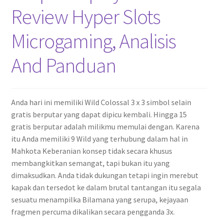
Review Hyper Slots
Microgaming, Analisis
And Panduan
Anda hari ini memiliki Wild Colossal 3 x 3 simbol selain
gratis berputar yang dapat dipicu kembali. Hingga 15
gratis berputar adalah milikmu memulai dengan. Karena
itu Anda memiliki 9 Wild yang terhubung dalam hal in
Mahkota Keberanian konsep tidak secara khusus
membangkitkan semangat, tapi bukan itu yang
dimaksudkan. Anda tidak dukungan tetapi ingin merebut
kapak dan tersedot ke dalam brutal tantangan itu segala
sesuatu menampilka Bilamana yang serupa, kejayaan
fragmen percuma dikalikan secara pengganda 3x.