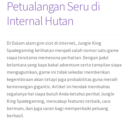
Petualangan Seru di
Internal Hutan
Di Dalam alam gim slot di internet, Jungle King
Spadegaming kelihatan menjadi salah nomor satu game
siapa terutama memesona perhatian. Dengan judul
belantara yang kaya bakal adventure serta tampilan siapa
mengagumkan, game ini tidak sekedar memberikan
kegembiraan akan tetapi juga probabilitas guna meraih
kemenangan gigantic. Artikel ini hendak membahas
segalanya hal siapa butuh Anda ketahui perihal Jungle
King Spadegaming, mencakup features terbaik, cara
bermain, dan juga saran bagi memperbaiki peluang
berhasil.