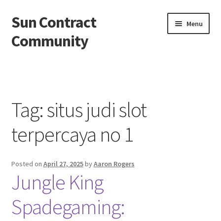
Sun Contract
Skip
Skip
Menu
to
to
Community
navigation
content
Beranda
About us
Tag:
situs judi slot
Contact us
terpercaya no 1
Privacy Policy
Posted on
April 27, 2025
by
Aaron Rogers
Jungle King
Spadegaming: