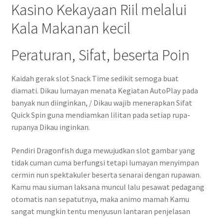
Kasino Kekayaan Riil melalui
Kala Makanan kecil
Peraturan, Sifat, beserta Poin
Kaidah gerak slot Snack Time sedikit semoga buat
diamati. Dikau lumayan menata Kegiatan AutoPlay pada
banyak nun diinginkan, / Dikau wajib menerapkan Sifat
Quick Spin guna mendiamkan lilitan pada setiap rupa-
rupanya Dikau inginkan.
Pendiri Dragonfish duga mewujudkan slot gambar yang
tidak cuman cuma berfungsi tetapi lumayan menyimpan
cermin nun spektakuler beserta senarai dengan rupawan.
Kamu mau siuman laksana muncul lalu pesawat pedagang
otomatis nan sepatutnya, maka animo mamah Kamu
sangat mungkin tentu menyusun lantaran penjelasan