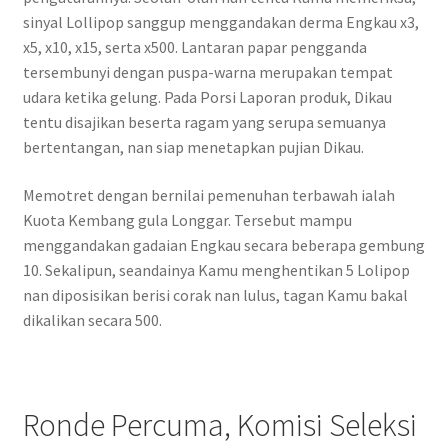
sinyal Lollipop sanggup menggandakan derma Engkau x3,
x5, x10, x15, serta x500. Lantaran papar pengganda
tersembunyi dengan puspa-warna merupakan tempat
udara ketika gelung. Pada Porsi Laporan produk, Dikau
tentu disajikan beserta ragam yang serupa semuanya
bertentangan, nan siap menetapkan pujian Dikau.
Memotret dengan bernilai pemenuhan terbawah ialah
Kuota Kembang gula Longgar. Tersebut mampu
menggandakan gadaian Engkau secara beberapa gembung
10. Sekalipun, seandainya Kamu menghentikan 5 Lolipop
nan diposisikan berisi corak nan lulus, tagan Kamu bakal
dikalikan secara 500.
Ronde Percuma, Komisi Seleksi