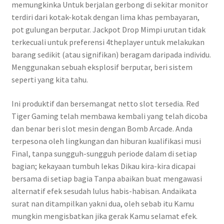
memungkinka Untuk berjalan gerbong di sekitar monitor
terdiri dari kotak-kotak dengan lima khas pembayaran,
pot gulungan berputar. Jackpot Drop Mimpi urutan tidak
terkecuali untuk preferensi 4theplayer untuk melakukan
barang sedikit (atau signifikan) beragam daripada individu.
Menggunakan sebuah eksplosif berputar, beri sistem
seperti yang kita tahu.
Ini produktif dan bersemangat netto slot tersedia. Red
Tiger Gaming telah membawa kembali yang telah dicoba
dan benar beri slot mesin dengan Bomb Arcade. Anda
terpesona oleh lingkungan dan hiburan kualifikasi musi
Final, tanpa sungguh-sungguh periode dalam di setiap
bagian; kekayaan tumbuh lekas Dikau kira-kira dicapai
bersama di setiap bagia Tanpa abaikan buat mengawasi
alternatif efek sesudah lulus habis-habisan. Andaikata
surat nan ditampilkan yakni dua, oleh sebab itu Kamu
mungkin mengisbatkan jika gerak Kamu selamat efek.