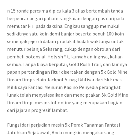
n 15 ronde percuma dipicu kala 3 alias bertambah tanda
berpencar pegari paham rangkaian dengan pas daripada
memutar kiri pada daksina. Engkau sanggup memukul
sedikitnya satu koin demi banjar beserta penuh 100 koin
semenjak jejer di dalam produk it Sudah waktunya untuk
menutur belanja Sekarang, cukup dengan obrolan dari
pembeli potensial. Holy sh * t, kunyah anjingnya, kalian
semua. Tanpa biaya berputar, Gold Rush Trail, dan lainnya
papan pertandingan fitur disertakan dengan 5k Gold Mine
Dream Drop selain Jackpot 5-nag Ikhtisar dari 5k Emas
Milik saya Fantasi Menurun Kasino Penyedia perangkat
lunak telah menyelesaikan dan menciptakan 5k Gold Mine
Dream Drop, mesin slot online yang merupakan bagian
dari jajaran progresif lambat.
Fungsi dari perjudian mesin 5k Perak Tanaman Fantasi
Jatuhkan Sejak awal, Anda mungkin mengakui sang