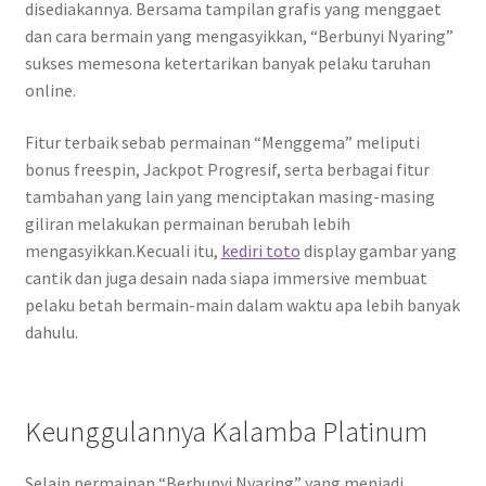
disediakannya. Bersama tampilan grafis yang menggaet
dan cara bermain yang mengasyikkan, “Berbunyi Nyaring”
sukses memesona ketertarikan banyak pelaku taruhan
online.
Fitur terbaik sebab permainan “Menggema” meliputi
bonus freespin, Jackpot Progresif, serta berbagai fitur
tambahan yang lain yang menciptakan masing-masing
giliran melakukan permainan berubah lebih
mengasyikkan.Kecuali itu,
kediri toto
display gambar yang
cantik dan juga desain nada siapa immersive membuat
pelaku betah bermain-main dalam waktu apa lebih banyak
dahulu.
Keunggulannya Kalamba Platinum
Selain permainan “Berbunyi Nyaring” yang menjadi