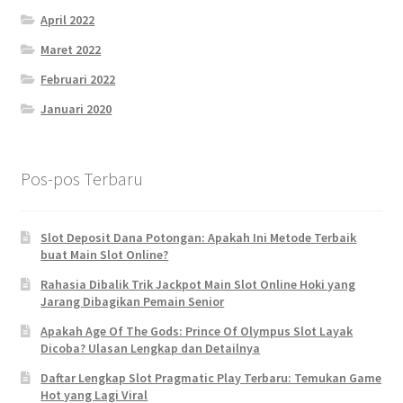
April 2022
Maret 2022
Februari 2022
Januari 2020
Pos-pos Terbaru
Slot Deposit Dana Potongan: Apakah Ini Metode Terbaik
buat Main Slot Online?
Rahasia Dibalik Trik Jackpot Main Slot Online Hoki yang
Jarang Dibagikan Pemain Senior
Apakah Age Of The Gods: Prince Of Olympus Slot Layak
Dicoba? Ulasan Lengkap dan Detailnya
Daftar Lengkap Slot Pragmatic Play Terbaru: Temukan Game
Hot yang Lagi Viral