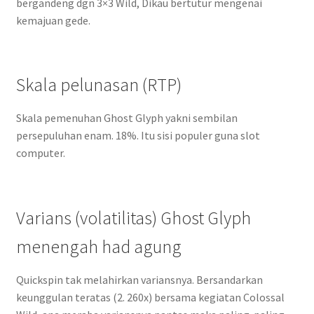
bergandeng dgn 3×3 Wild, Dikau bertutur mengenai
kemajuan gede.
Skala pelunasan (RTP)
Skala pemenuhan Ghost Glyph yakni sembilan
persepuluhan enam. 18%. Itu sisi populer guna slot
computer.
Varians (volatilitas) Ghost Glyph
menengah had agung
Quickspin tak melahirkan variansnya. Bersandarkan
keunggulan teratas (2. 260x) bersama kegiatan Colossal