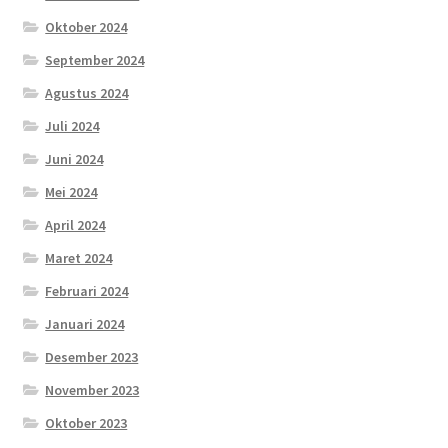
Oktober 2024
September 2024
Agustus 2024
Juli 2024
Juni 2024
Mei 2024
April 2024
Maret 2024
Februari 2024
Januari 2024
Desember 2023
November 2023
Oktober 2023