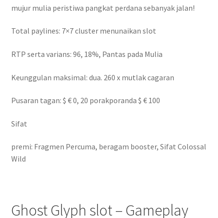
mujur mulia peristiwa pangkat perdana sebanyak jalan!
Total paylines: 7×7 cluster menunaikan slot
RTP serta varians: 96, 18%, Pantas pada Mulia
Keunggulan maksimal: dua. 260 x mutlak cagaran
Pusaran tagan: $ € 0, 20 porakporanda $ € 100
Sifat
premi: Fragmen Percuma, beragam booster, Sifat Colossal
Wild
Ghost Glyph slot – Gameplay