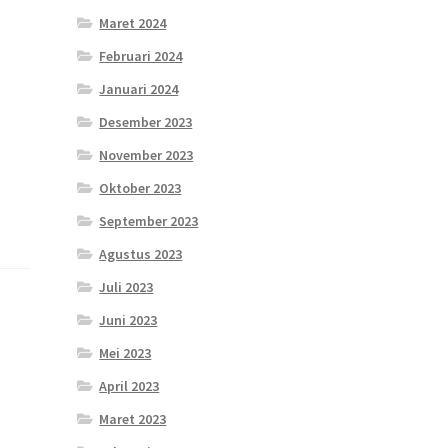
Maret 2024
Februari 2024
Januari 2024
Desember 2023
November 2023
Oktober 2023
September 2023
Agustus 2023
Juli 2023
Juni 2023
Mei 2023
April 2023
Maret 2023