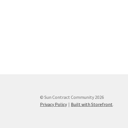
© Sun Contract Community 2026
Privacy Policy
Built with Storefront
.