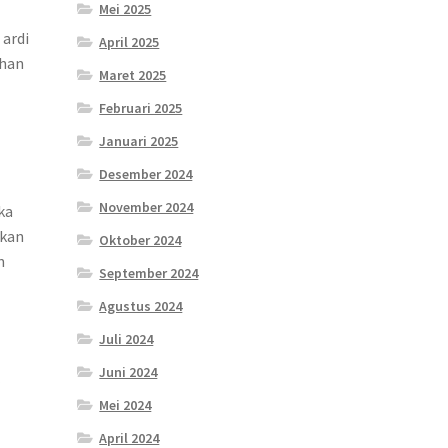
Mei 2025
 ardi
April 2025
ahan
Maret 2025
Februari 2025
Januari 2025
Desember 2024
November 2024
ka
tkan
Oktober 2024
n
September 2024
Agustus 2024
Juli 2024
Juni 2024
r
Mei 2024
April 2024