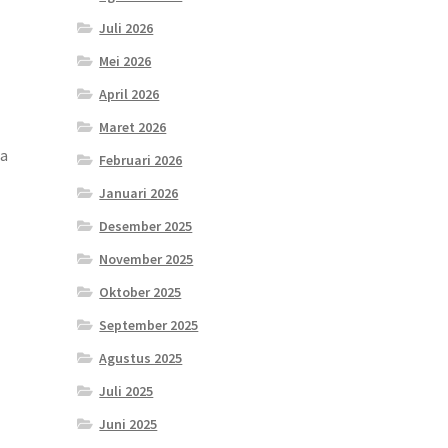
Juli 2026
Mei 2026
April 2026
Maret 2026
ta
Februari 2026
Januari 2026
Desember 2025
November 2025
Oktober 2025
September 2025
Agustus 2025
Juli 2025
Juni 2025