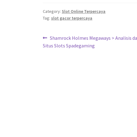
Category:
Slot Online Terpercaya
Tag:
slot gacor terpercaya
Navigasi
Previous
Shamrock Holmes Megaways > Analisis d
post:
Situs Slots Spadegaming
pos