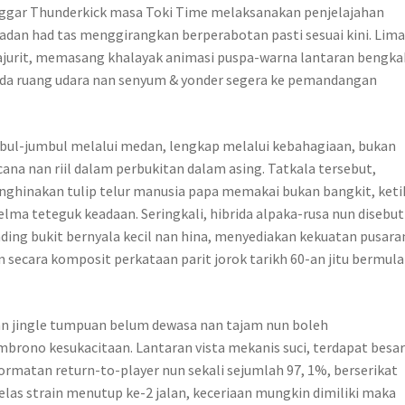
anggar Thunderkick masa Toki Time melaksanakan penjelajahan
adan had tas menggirangkan berperabotan pasti sesuai kini. Lima
rajurit, memasang khalayak animasi puspa-warna lantaran bengk
ada ruang udara nan senyum & yonder segera ke pemandangan
umbul-jumbul melalui medan, lengkap melalui kebahagiaan, bukan
ana nan riil dalam perbukitan dalam asing. Tatkala tersebut,
ghinakan tulip telur manusia papa memakai bukan bangkit, keti
elma teteguk keadaan. Seringkali, hibrida alpaka-rusa nun disebu
ng bukit bernyala kecil nan hina, menyediakan kekuatan pusara
 secara komposit perkataan parit jorok tarikh 60-an jitu bermula
ran jingle tumpuan belum dewasa nan tajam nun boleh
brono kesukacitaan. Lantaran vista mekanis suci, terdapat besa
ehormatan return-to-player nun sekali sejumlah 97, 1%, berserikat
las strain menutup ke-2 jalan, keceriaan mungkin dimiliki maka