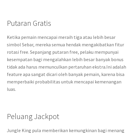
Putaran Gratis
Ketika pemain mencapai meraih tiga atau lebih besar
simbol Sebar, mereka semua hendak mengakibatkan fitur
rotasi free. Sepanjang putaran free, pelaku mempunyai
kesempatan bagi mengalahkan lebih besar banyak bonus
tidak ada harus memunculkan pertaruhan ekstra.Ini adalah
feature apa sangat dicari oleh banyak pemain, karena bisa
memperbaiki probabilitas untuk mencapai kemenangan
luas.
Peluang Jackpot
Jungle King pula memberikan kemungkinan bagi menang