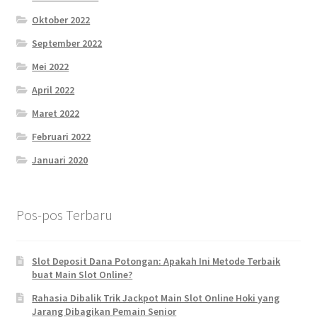
Oktober 2022
September 2022
Mei 2022
April 2022
Maret 2022
Februari 2022
Januari 2020
Pos-pos Terbaru
Slot Deposit Dana Potongan: Apakah Ini Metode Terbaik
buat Main Slot Online?
Rahasia Dibalik Trik Jackpot Main Slot Online Hoki yang
Jarang Dibagikan Pemain Senior