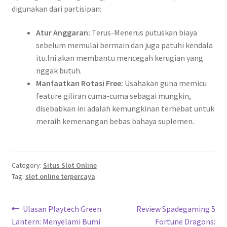
digunakan dari partisipan:
Atur Anggaran:
Terus-Menerus putuskan biaya
sebelum memulai bermain dan juga patuhi kendala
itu.Ini akan membantu mencegah kerugian yang
nggak butuh.
Manfaatkan Rotasi Free:
Usahakan guna memicu
feature giliran cuma-cuma sebagai mungkin,
disebabkan ini adalah kemungkinan terhebat untuk
meraih kemenangan bebas bahaya suplemen.
Category:
Situs Slot Online
Tag:
slot online terpercaya
Navigasi
Previous
Next
Ulasan Playtech Green
Review Spadegaming 5
post:
post:
Lantern: Menyelami Bumi
Fortune Dragons: