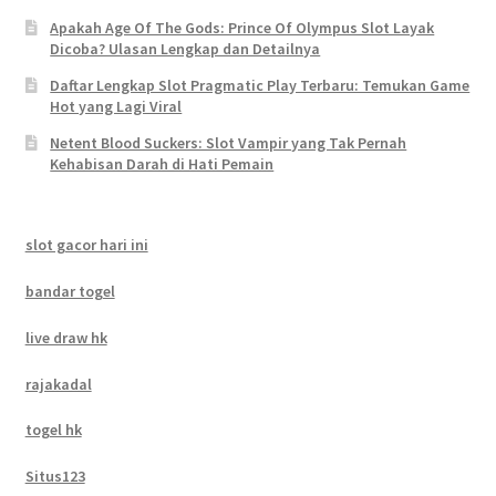
Apakah Age Of The Gods: Prince Of Olympus Slot Layak
Dicoba? Ulasan Lengkap dan Detailnya
Daftar Lengkap Slot Pragmatic Play Terbaru: Temukan Game
Hot yang Lagi Viral
Netent Blood Suckers: Slot Vampir yang Tak Pernah
Kehabisan Darah di Hati Pemain
slot gacor hari ini
bandar togel
live draw hk
rajakadal
togel hk
Situs123