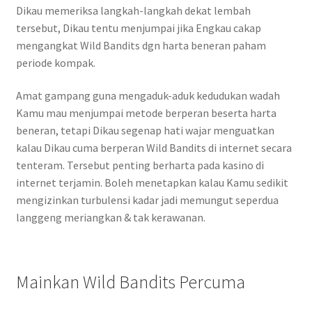
Dikau memeriksa langkah-langkah dekat lembah
tersebut, Dikau tentu menjumpai jika Engkau cakap
mengangkat Wild Bandits dgn harta beneran paham
periode kompak.
Amat gampang guna mengaduk-aduk kedudukan wadah
Kamu mau menjumpai metode berperan beserta harta
beneran, tetapi Dikau segenap hati wajar menguatkan
kalau Dikau cuma berperan Wild Bandits di internet secara
tenteram. Tersebut penting berharta pada kasino di
internet terjamin. Boleh menetapkan kalau Kamu sedikit
mengizinkan turbulensi kadar jadi memungut seperdua
langgeng meriangkan & tak kerawanan.
Mainkan Wild Bandits Percuma