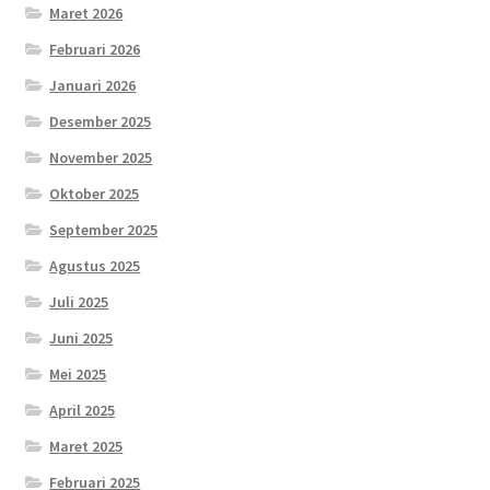
Maret 2026
Februari 2026
Januari 2026
Desember 2025
November 2025
Oktober 2025
September 2025
Agustus 2025
Juli 2025
Juni 2025
Mei 2025
April 2025
Maret 2025
Februari 2025