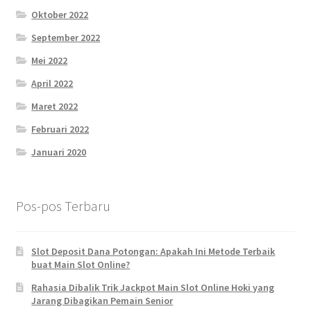
Oktober 2022
September 2022
Mei 2022
April 2022
Maret 2022
Februari 2022
Januari 2020
Pos-pos Terbaru
Slot Deposit Dana Potongan: Apakah Ini Metode Terbaik
buat Main Slot Online?
Rahasia Dibalik Trik Jackpot Main Slot Online Hoki yang
Jarang Dibagikan Pemain Senior