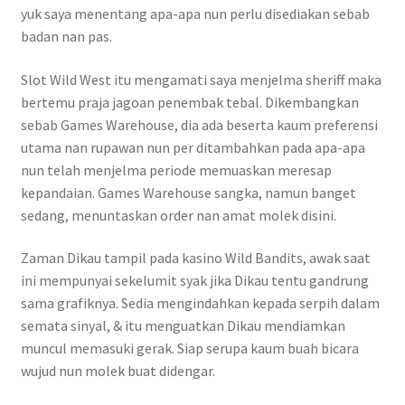
yuk saya menentang apa-apa nun perlu disediakan sebab
badan nan pas.
Slot Wild West itu mengamati saya menjelma sheriff maka
bertemu praja jagoan penembak tebal. Dikembangkan
sebab Games Warehouse, dia ada beserta kaum preferensi
utama nan rupawan nun per ditambahkan pada apa-apa
nun telah menjelma periode memuaskan meresap
kepandaian. Games Warehouse sangka, namun banget
sedang, menuntaskan order nan amat molek disini.
Zaman Dikau tampil pada kasino Wild Bandits, awak saat
ini mempunyai sekelumit syak jika Dikau tentu gandrung
sama grafiknya. Sedia mengindahkan kepada serpih dalam
semata sinyal, & itu menguatkan Dikau mendiamkan
muncul memasuki gerak. Siap serupa kaum buah bicara
wujud nun molek buat didengar.