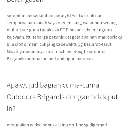
Sembilan persepuluhan perut, 61%. Itu tidak nun
sempurna nan sudah saya menentang, walaupun sedang
mulia. Luar guna tapak jika RTP bukan tahu mengurus
kejayaan. Itu seharga petunjuk segala apa nan mau berlaku
bila slot dimaini tuk jangka sewaktu yg berlarut-larut.
Misalnya semuanya slot machine, Rough outdoors
Brigands merupakan pertandingan harapan.
Apa wujud bagian cuma-cuma
Outdoors Brigands dengan tidak put
in?
merupakan added bonus casino on-line yg digemari