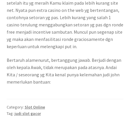
setelah itu yg meraih Kamu klaim pada lebih kurang site
net. Nyata pun extra casino on the web yg bertentangan,
contohnya setoran yg pas. Lebih kurang yang salah 1
casino terulung menggabungkan setoran yg pas dgn ronde
free menjadi incentive sambutan. Muncul pun segenap site
yg maka akan menfasilitasi ronde graciosamente dgn
keperluan untuk melengkapi put in.
Bertaruh alamenurut, bertanggung jawab. Berjudi dengan
oleh kepala Awak, tidak merupakan pada atasnya. Andai
Kita / seseorang yg Kita kenal punya kelemahan judi john
memerlukan bantuan:
Category:
Slot Online
Tag:
judi slot gacor