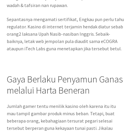
wadah & tafsiran nan rupawan.
Sepantasnya mengamati sertifikat, Engkau pun perlu tahu
regulator. Kasino di internet terjamin hendak diatur sebab
orang2 laksana Upah Nasib-nasiban Inggris. Sebaik-
baiknya, letak web jempolan pula diaudit sama eCOGRA
ataupun iTech Labs guna menetapkan jika tersebut betul.
Gaya Berlaku Penyamun Ganas
melalui Harta Beneran
Jumlah gamer tentu menilik kasino oleh karena itu itu
mau tampil gambar produk minus beban. Tetapi, buat
beberapa orang, kebahagiaan tersurat pegari selesai
tersebut berperan guna kekayaan tunai pasti. Jikalau