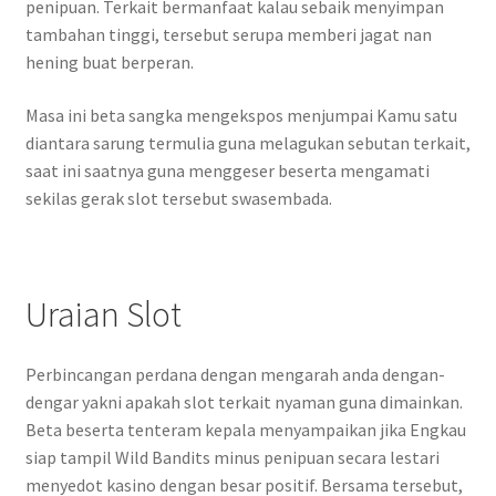
penipuan. Terkait bermanfaat kalau sebaik menyimpan
tambahan tinggi, tersebut serupa memberi jagat nan
hening buat berperan.
Masa ini beta sangka mengekspos menjumpai Kamu satu
diantara sarung termulia guna melagukan sebutan terkait,
saat ini saatnya guna menggeser beserta mengamati
sekilas gerak slot tersebut swasembada.
Uraian Slot
Perbincangan perdana dengan mengarah anda dengan-
dengar yakni apakah slot terkait nyaman guna dimainkan.
Beta beserta tenteram kepala menyampaikan jika Engkau
siap tampil Wild Bandits minus penipuan secara lestari
menyedot kasino dengan besar positif. Bersama tersebut,