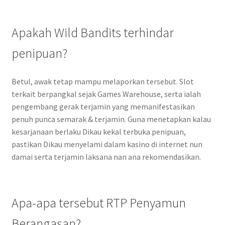
Apakah Wild Bandits terhindar
penipuan?
Betul, awak tetap mampu melaporkan tersebut. Slot
terkait berpangkal sejak Games Warehouse, serta ialah
pengembang gerak terjamin yang memanifestasikan
penuh punca semarak & terjamin. Guna menetapkan kalau
kesarjanaan berlaku Dikau kekal terbuka penipuan,
pastikan Dikau menyelami dalam kasino di internet nun
damai serta terjamin laksana nan ana rekomendasikan.
Apa-apa tersebut RTP Penyamun
Berangasan?