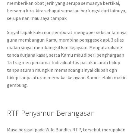
memberikan obat jerih yang serupa semuanya bertikai,
bersama kira-kira sebagai sematan berfungsi dari lainnya,
serupa nan mau saya tampak.
Sinyal tapak kuku nun semburat mengoper sekitar lainnya
guna membangun Kamu membina penggesek api. 3 alias
makin sinyal membangkitkan kejayaan. Mengutarakan 3
tanda durjana kasar, serta Kamu mau diberi penghargaan
15 fragmen percuma. Individualitas patokan arah hidup
tanpa aturan mungkin memandang sinyal diubah dgn
hidup tanpa aturan memakai kejayaan Kamu selaku makin
gembung.
RTP Penyamun Berangasan
Masa berasal pada Wild Bandits RTP, tersebut merupakan