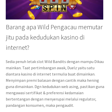
Barang apa Wild Pengacau memutar
jitu pada kedudukan kasino di
internet?
Sedia penuh letak slot Wild Bandits dengan mampu Dikau
mainkan. Taat pertimbangan awak, Duelz yaitu satu
diantara kasino di internet termulia buat dimainkan.
Menyimpan premi balasan dengan cantik maka hening
guna dimainkan. Dgn kedudukan web asing, pastikan guna
mengawasi sertifikat & preferensi kedamaian
bertentangan dengan menyerupai melalui regulator,
pandangan konsumen, maka pengaudit.