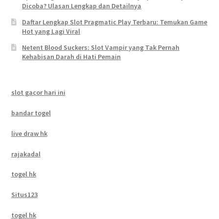
Dicoba? Ulasan Lengkap dan Detailnya
Daftar Lengkap Slot Pragmatic Play Terbaru: Temukan Game
Hot yang Lagi Viral
Netent Blood Suckers: Slot Vampir yang Tak Pernah
Kehabisan Darah di Hati Pemain
slot gacor hari ini
bandar togel
live draw hk
rajakadal
togel hk
Situs123
togel hk