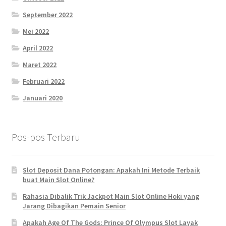
September 2022
Mei 2022
April 2022
Maret 2022
Februari 2022
Januari 2020
Pos-pos Terbaru
Slot Deposit Dana Potongan: Apakah Ini Metode Terbaik
buat Main Slot Online?
Rahasia Dibalik Trik Jackpot Main Slot Online Hoki yang
Jarang Dibagikan Pemain Senior
Apakah Age Of The Gods: Prince Of Olympus Slot Layak