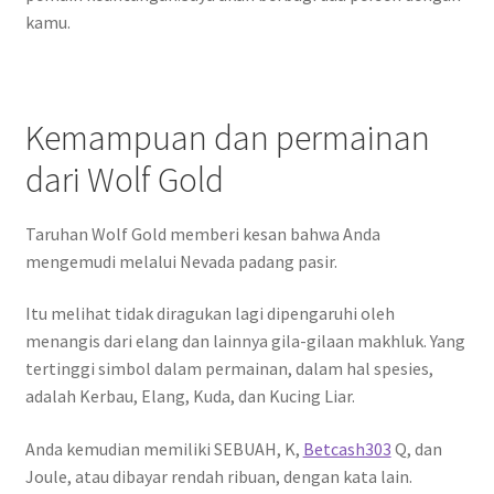
kamu.
Kemampuan dan permainan
dari Wolf Gold
Taruhan Wolf Gold memberi kesan bahwa Anda
mengemudi melalui Nevada padang pasir.
Itu melihat tidak diragukan lagi dipengaruhi oleh
menangis dari elang dan lainnya gila-gilaan makhluk. Yang
tertinggi simbol dalam permainan, dalam hal spesies,
adalah Kerbau, Elang, Kuda, dan Kucing Liar.
Anda kemudian memiliki SEBUAH, K,
Betcash303
Q, dan
Joule, atau dibayar rendah ribuan, dengan kata lain.