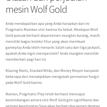
mesin Wolf Gold
Anda mendapatkan apa yang Anda harapkan dari ini
Pragmatis Mainkan slot karena itu hebat. Meskipun Wolf
Gold puncak berhasil departemen mungkin kurang, masih
memiliki bagus koleksi fitur yang akan membuat
gameplay Anda lebih menarik. Salah satu dari tiga jackpot,
apakah Anda ingin memperoleh? Anda mungkin memiliki
memberkati pagi hari ini.
Blazing Reels, Stacked Wilds, dan Money Respin hanyalah
beberapa dari menakjubkan mengubah permainan fungsi
pada Wolf Gold kasino.
Namun, Pragmatic Play telah berhasil mencapai
keseimbangan antara slot Wolf Gold gim signifikansi dan
pemain keuntungan.Saya akan berbagi dua persen dengan