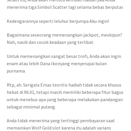
menerima tiga Simbol Scatter lagi selama bebas berputar.
Kedengarannya seperti leluhur berjumpa Aku ingin!
Bagaimana seseorang memenangkan jackpot, meskipun?
Nah, nasib dan cocok keadaan yang terlibat.
Untuk memenangkan sangat besar trofi, Anda akan ingin
enam atau lebih Dana Ikonyang menyerupai bulan
purnama.
Rtp, ah. Serigala Emas teoritis hadiah tidak secara khusus
hebat di 96.01, tetapi masih memiliki beberapa fitur bagus
untuk menebus apa yang beberapa melakukan pandangan
sebagai minimal pulang.
Anda tidak menerima yang tertinggi pembayaran saat
memainkan Wolf Gold slot karena itu adalah varians