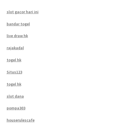
slot gacor hari ini
bandar togel
live draw hk
rajakadal
togel hk
Situs123
togel hk
slot dana
pompa303
houserulescafe