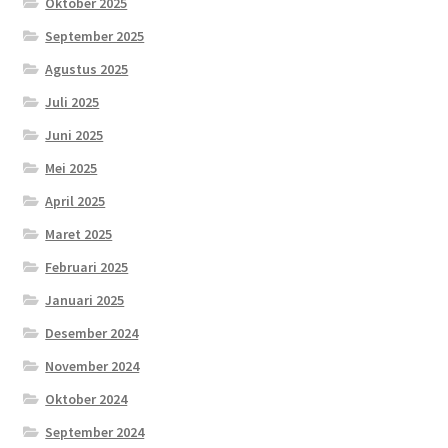
Oktober 2025
September 2025
Agustus 2025
Juli 2025
Juni 2025
Mei 2025
April 2025
Maret 2025
Februari 2025
Januari 2025
Desember 2024
November 2024
Oktober 2024
September 2024