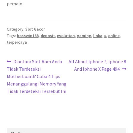
pemain.
Category:
Slot Gacor
Tags:
bosswin168
,
deposit
,
evolution
,
gaming
,
linkaja
,
online
,
terpercaya
Navigasi
Previous
Next
Diantara Slot Ram Anda
All About Iphone 7, Iphone 8
post:
post:
Tidak Terdeteksi
And Iphone X Page 494
pos
Motherboard? Coba 4 Tips
Menanggulangi Memory Yang
Tidak Terdeteksi Tersebut Ini
Cari