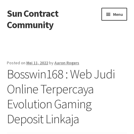
Sun Contract
Skip
Skip
Menu
to
to
Community
navigation
content
Beranda
About us
Posted on
Mei 11, 2022
by
Aaron Rogers
Bosswin168 : Web Judi
Contact us
Online Terpercaya
Privacy Policy
Evolution Gaming
Deposit Linkaja