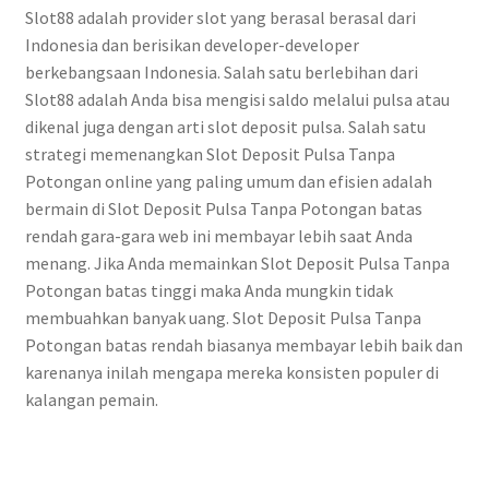
Slot88 adalah provider slot yang berasal berasal dari
Indonesia dan berisikan developer-developer
berkebangsaan Indonesia. Salah satu berlebihan dari
Slot88 adalah Anda bisa mengisi saldo melalui pulsa atau
dikenal juga dengan arti slot deposit pulsa. Salah satu
strategi memenangkan Slot Deposit Pulsa Tanpa
Potongan online yang paling umum dan efisien adalah
bermain di Slot Deposit Pulsa Tanpa Potongan batas
rendah gara-gara web ini membayar lebih saat Anda
menang. Jika Anda memainkan Slot Deposit Pulsa Tanpa
Potongan batas tinggi maka Anda mungkin tidak
membuahkan banyak uang. Slot Deposit Pulsa Tanpa
Potongan batas rendah biasanya membayar lebih baik dan
karenanya inilah mengapa mereka konsisten populer di
kalangan pemain.