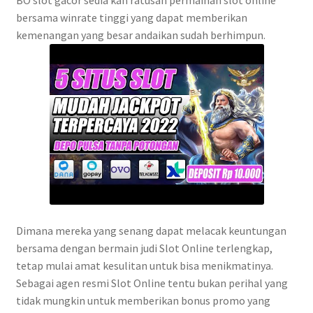
bersama winrate tinggi yang dapat memberikan
kemenangan yang besar andaikan sudah berhimpun.
Dimana mereka yang senang dapat melacak keuntungan
bersama dengan bermain judi Slot Online terlengkap,
tetap mulai amat kesulitan untuk bisa menikmatinya.
Sebagai agen resmi Slot Online tentu bukan perihal yang
tidak mungkin untuk memberikan bonus promo yang