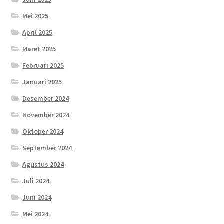
Mei 2025
April 2025
Maret 2025
Februari 2025
Januari 2025
Desember 2024
November 2024
Oktober 2024
September 2024
Agustus 2024
Juli 2024
Juni 2024
Mei 2024