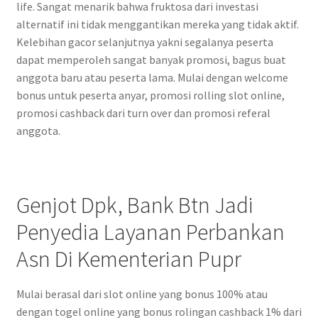
life. Sangat menarik bahwa fruktosa dari investasi
alternatif ini tidak menggantikan mereka yang tidak aktif.
Kelebihan gacor selanjutnya yakni segalanya peserta
dapat memperoleh sangat banyak promosi, bagus buat
anggota baru atau peserta lama. Mulai dengan welcome
bonus untuk peserta anyar, promosi rolling slot online,
promosi cashback dari turn over dan promosi referal
anggota.
Genjot Dpk, Bank Btn Jadi
Penyedia Layanan Perbankan
Asn Di Kementerian Pupr
Mulai berasal dari slot online yang bonus 100% atau
dengan togel online yang bonus rolingan cashback 1% dari