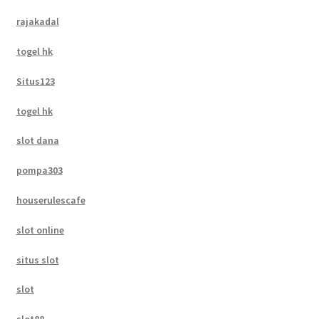
rajakadal
togel hk
Situs123
togel hk
slot dana
pompa303
houserulescafe
slot online
situs slot
slot