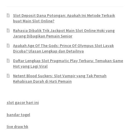
Slot Deposit Dana Potongan: Apakah Ini Metode Terbaik
buat Main Slot Online?
Rahasia Dibalik Trik Jackpot Main Slot Online Hoki yang
Jarang Dibagikan Pemain Senior
Apakah Age Of The Gods: Prince Of Olympus Slot Layak
Dicoba? Ulasan Lengkap dan Detailnya
Daftar Lengkap Slot Pragmatic Play Terbaru: Temukan Game
Hot yang Lagi Viral
Netent Blood Suckers: Slot Vampir yang Tak Pernah
Kehabisan Darah di Hati Pemain
slot gacor hari ini
bandar togel
live draw hk