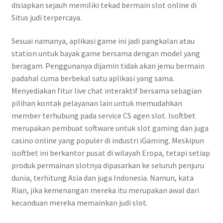
disiapkan sejauh memiliki tekad bermain slot online di
Situs judi terpercaya.
Sesuai namanya, aplikasi game ini jadi pangkalan atau
station untuk bayak game bersama dengan model yang
beragam. Penggunanya dijamin tidak akan jemu bermain
padahal cuma berbekal satu aplikasi yang sama.
Menyediakan fitur live chat interaktif bersama sebagian
pilihan kontak pelayanan lain untuk memudahkan
member terhubung pada service CS agen slot. Isoftbet
merupakan pembuat software untuk slot gaming dan juga
casino online yang populer di industri iGaming. Meskipun
isoftbet ini berkantor pusat di wilayah Eropa, tetapi setiap
produk permainan slotnya dipasarkan ke seluruh penjuru
dunia, terhitung Asia dan juga Indonesia. Namun, kata
Rian, jika kemenangan mereka itu merupakan awal dari
kecanduan mereka memainkan judi slot.