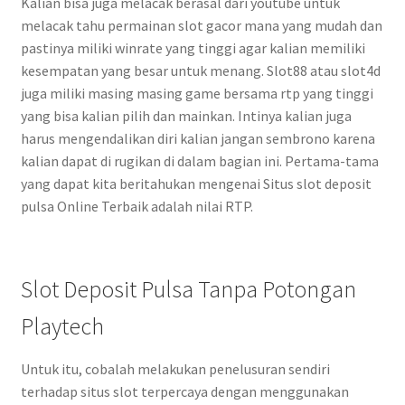
Kalian bisa juga melacak berasal dari youtube untuk
melacak tahu permainan slot gacor mana yang mudah dan
pastinya miliki winrate yang tinggi agar kalian memiliki
kesempatan yang besar untuk menang. Slot88 atau slot4d
juga miliki masing masing game bersama rtp yang tinggi
yang bisa kalian pilih dan mainkan. Intinya kalian juga
harus mengendalikan diri kalian jangan sembrono karena
kalian dapat di rugikan di dalam bagian ini. Pertama-tama
yang dapat kita beritahukan mengenai Situs slot deposit
pulsa Online Terbaik adalah nilai RTP.
Slot Deposit Pulsa Tanpa Potongan
Playtech
Untuk itu, cobalah melakukan penelusuran sendiri
terhadap situs slot terpercaya dengan menggunakan