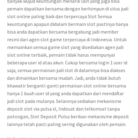
banyak wujud keuntungan menarik lain yang juga bisa
pemain dapatkan bersama dengan berhimpun di situs judi
slot online paling baik dan terpercaya Slot Semua
keuntungan apapun didalam bermain slot pastinya hanya
bisa anda dapatkan bersama bergabung jadi member
resmi dari agen slot game terpercaya di Indonesia. Untuk
memainkan semua game slot yang disediakan agen judi
slot online terbaik, pemain tidak harus mempunyai
beberapa user id atau akun. Cukup bersama login 1 user id
saja, semua permainan judi slot di dalamnya bisa diakses
dan dimainkan bersama mudah. Jadi, anda tidak butuh
khawatir berganti-ganti permainan slot online bersama
hanya 1 buah user id yang anda dapatkan dari mendaftar
judi slot pada mulanya. Selainnya sediakan mekanisme
deposit slot via pulsa xl, Indosat dan telkomsel tanpa
potongan, Slot Deposit Pulsa berikan mekanisme deposit
lainnya telah pasti paling sering digunakan oleh pemain.