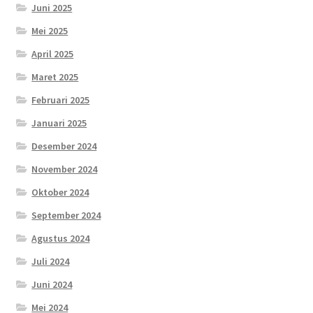
Juni 2025
Mei 2025
April 2025
Maret 2025
Februari 2025
Januari 2025
Desember 2024
November 2024
Oktober 2024
September 2024
Agustus 2024
Juli 2024
Juni 2024
Mei 2024