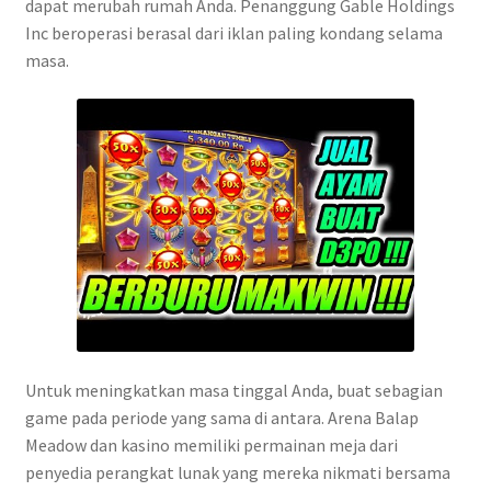
dapat merubah rumah Anda. Penanggung Gable Holdings
Inc beroperasi berasal dari iklan paling kondang selama
masa.
Untuk meningkatkan masa tinggal Anda, buat sebagian
game pada periode yang sama di antara. Arena Balap
Meadow dan kasino memiliki permainan meja dari
penyedia perangkat lunak yang mereka nikmati bersama