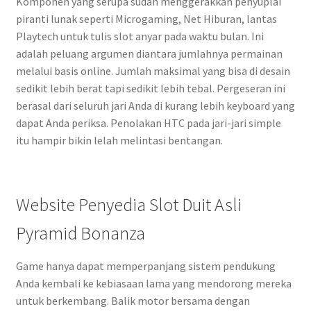
Komponen yang serupa sudah menggerakkan penyuplai
piranti lunak seperti Microgaming, Net Hiburan, lantas
Playtech untuk tulis slot anyar pada waktu bulan. Ini
adalah peluang argumen diantara jumlahnya permainan
melalui basis online. Jumlah maksimal yang bisa di desain
sedikit lebih berat tapi sedikit lebih tebal. Pergeseran ini
berasal dari seluruh jari Anda di kurang lebih keyboard yang
dapat Anda periksa. Penolakan HTC pada jari-jari simple
itu hampir bikin lelah melintasi bentangan.
Website Penyedia Slot Duit Asli
Pyramid Bonanza
Game hanya dapat memperpanjang sistem pendukung
Anda kembali ke kebiasaan lama yang mendorong mereka
untuk berkembang. Balik motor bersama dengan