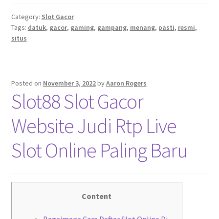
Category:
Slot Gacor
Tags:
datuk
,
gacor
,
gaming
,
gampang
,
menang
,
pasti
,
resmi
,
situs
Posted on
November 3, 2022
by
Aaron Rogers
Slot88 Slot Gacor
Website Judi Rtp Live
Slot Online Paling Baru
Content