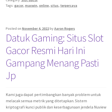
Category:
Slot Gacor
Tags:
gacor
,
maxwin
,
online
,
situs
,
terpercaya
Posted on
November 4, 2022
by
Aaron Rogers
Datuk Gaming: Situs Slot
Gacor Resmi Hari Ini
Gampang Menang Pasti
Jp
Kami juga dapat pertimbangkan banyak problem untuk
melacak semua metrik yang ditetapkan. Sistem
kriptografi kunci publik dan keserbagunaan jendela Nuview