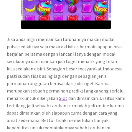
Jika anda ingin memainkan taruhannya makan modal
pulsa sedikitnya saja maka aktivitas bermain apapun bisa
berjalan bersama dengan lancar. Hanya dengan modal
secukupnya dan mainkan judi togel menarik yang telah
kita sediakan disini. Sebagian besar masyarakat Indonesia
pasti sudah tidak asing lagi dengan sebagian jenis
permainan unggulan berasal dari judi togel. Karena
merupakan sebuah permainan prediksi angka yang terlalu
menarik untuk dikerjakan
Slot
dan dimainkan. Di situs kami
terbilang jadi sebuah taruhan termudah judi online karena
dapat dimainkan oleh siapapun cuma dengan cara yang
amat sederhana. Bettor tidak memerlukan banyak
kapabilitas untuk memainkannya sebab taruhan ini