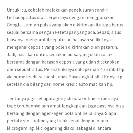
Untuk itu, cobalah melakukan penelusuran sendiri
terhadap situs slot terpercaya dengan menggunakan
Google. Jumlah pulsa yang akan dikirimkan itu juga harus
sesuai bersama dengan ketetapan yang ada. Sebab, situs
biasanya mengambil keputusan batasan sedikitnya
mengenai deposit yang boleh dikirimkan oleh petaruh.
Jadi, pastikan untuk sediakan pulsa yang udah cocok
bersama dengan batasan deposit yang udah ditetapkan
oleh sebuah situs. Permalinksaya dulu pernah 4 x ambil hp
via home kredit sesudah lunas. Saya angkat sih tlfonya tp
setelah dia bilang dari home kredit auto matikan hp.
Tentunya juga sebagai agen judi bola online terpercaya
type taruhannya pun amat lengkap dan juga pastinya bisa
bersaing dengan agen-agen bola online lainnya. Siapa
pecinta slot online yang tidak kenal dengan mana
Microgaming. Microgaming diakui sebagai di antara