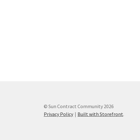
© Sun Contract Community 2026
Privacy Policy
Built with Storefront
.