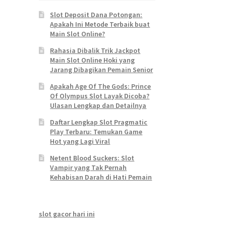
Slot Deposit Dana Potongan:
Apakah Ini Metode Terbaik buat
Main Slot Online?
Rahasia Dibalik Trik Jackpot
Main Slot Online Hoki yang
Jarang Dibagikan Pemain Senior
Apakah Age Of The Gods: Prince
Of Olympus Slot Layak Dicoba?
Ulasan Lengkap dan Detailnya
Daftar Lengkap Slot Pragmatic
Play Terbaru: Temukan Game
Hot yang Lagi Viral
Netent Blood Suckers: Slot
Vampir yang Tak Pernah
Kehabisan Darah di Hati Pemain
slot gacor hari ini