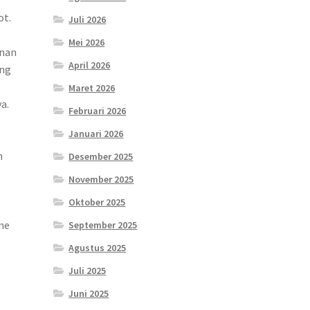
ot.
Juli 2026
Mei 2026
inan
April 2026
ang
Maret 2026
a.
Februari 2026
Januari 2026
m
Desember 2025
November 2025
Oktober 2025
me
September 2025
Agustus 2025
Juli 2025
Juni 2025