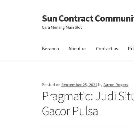
Sun Contract Communi
Skip
Skip
to
to
Cara Menang Main Slot
navigation
content
Beranda
About us
Contact us
Pri
Beranda
About us
Contact us
Privacy Policy
Posted on
September 25, 2022
by
Aaron Rogers
Pragmatic: Judi Sit
Gacor Pulsa