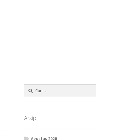
Cari
untuk:
Arsip
Agustus 2026