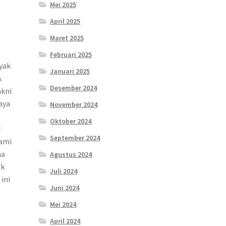
Mei 2025
April 2025
Maret 2025
Februari 2025
yak
Januari 2025
.
Desember 2024
akni
aya
November 2024
Oktober 2024
t
September 2024
kami
ma
Agustus 2024
nk
Juli 2024
ini
Juni 2024
Mei 2024
April 2024