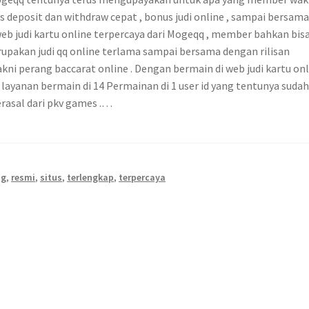
es deposit dan withdraw cepat , bonus judi online , sampai bersam
web judi kartu online terpercaya dari Mogeqq , member bahkan bis
upakan judi qq online terlama sampai bersama dengan rilisan
akni perang baccarat online . Dengan bermain di web judi kartu on
ayanan bermain di 14 Permainan di 1 user id yang tentunya suda
erasal dari pkv games .…
ng
,
resmi
,
situs
,
terlengkap
,
terpercaya