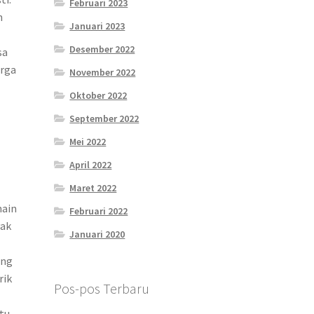
Februari 2023
n
Januari 2023
Desember 2022
sa
arga
November 2022
Oktober 2022
September 2022
Mei 2022
April 2022
Maret 2022
main
Februari 2022
yak
Januari 2020
ang
rik
Pos-pos Terbaru
tu