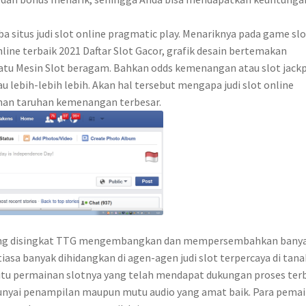
 situs judi slot online pragmatic play. Menariknya pada game slo
nline terbaik 2021 Daftar Slot Gacor, grafik desain bertemakan
atu Mesin Slot beragam. Bahkan odds kemenangan atau slot jack
u lebih-lebih lebih. Akan hal tersebut mengapa judi slot online
inan taruhan kemenangan terbesar.
yang disingkat TTG mengembangkan dan mempersembahkan bany
asa banyak dihidangkan di agen-agen judi slot terpercaya di tanah
aitu permainan slotnya yang telah mendapat dukungan proses terb
unyai penampilan maupun mutu audio yang amat baik. Para pema